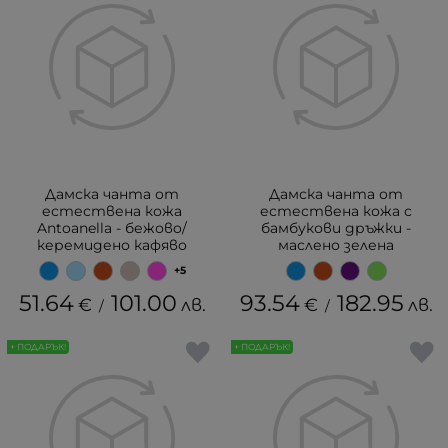
Дамска чанта от
Дамска чанта от
естествена кожа
естествена кожа с
Antoanella - бежовo/
бамбукови дръжки -
керемидено кафяво
маслено зелена
+5
51.64
101.00
93.54
182.95
€
лв.
€
лв.
/
/
+ ПОДАРЪК!
+ ПОДАРЪК!