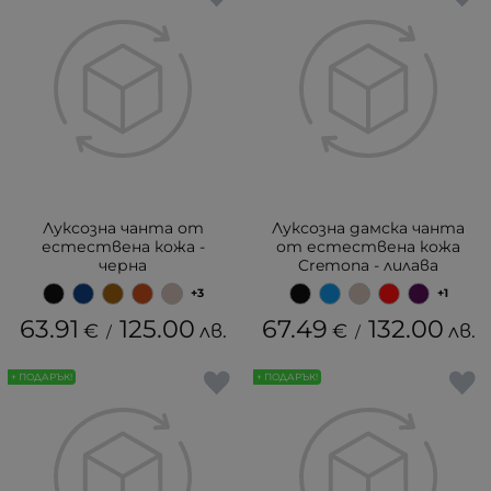
Луксозна чанта от
Луксозна дамска чанта
естествена кожа -
от естествена кожа
черна
Cremona - лилава
+3
+1
63.91
125.00
67.49
132.00
€
лв.
€
лв.
/
/
+ ПОДАРЪК!
+ ПОДАРЪК!