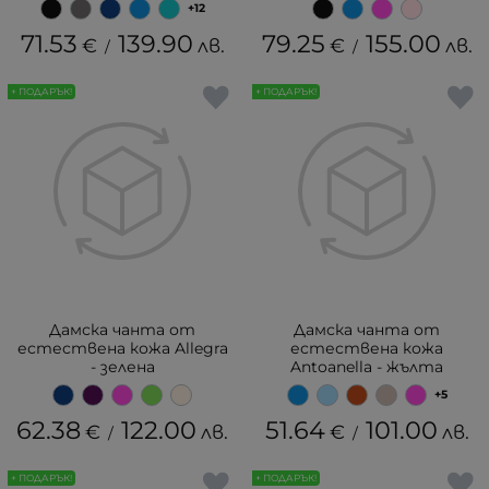
+12
71.53
139.90
79.25
155.00
€
лв.
€
лв.
/
/
+ ПОДАРЪК!
+ ПОДАРЪК!
Дамска чанта от
Дамска чанта от
естествена кожа Allegra
естествена кожа
- зелена
Antoanella - жълта
+5
62.38
122.00
51.64
101.00
€
лв.
€
лв.
/
/
+ ПОДАРЪК!
+ ПОДАРЪК!