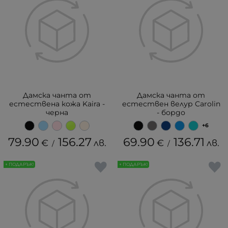
Дамска чанта от
Дамска чанта от
естествена кожа Kaira -
естествен велур Carolin
черна
- бордо
+6
79.90
156.27
69.90
136.71
€
лв.
€
лв.
/
/
+ ПОДАРЪК!
+ ПОДАРЪК!