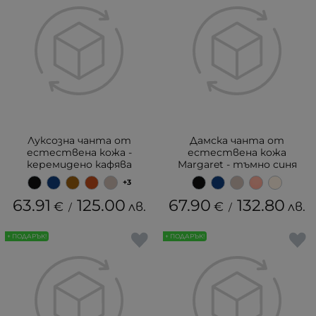
Луксозна чанта от
Дамска чанта от
естествена кожа -
естествена кожа
керемидено кафява
Margaret - тъмно синя
+3
63.91
125.00
67.90
132.80
€
лв.
€
лв.
/
/
+ ПОДАРЪК!
+ ПОДАРЪК!