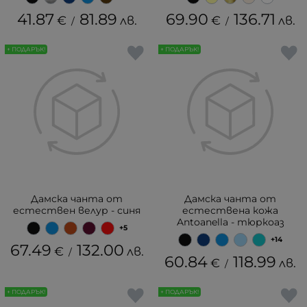
41.87
81.89
69.90
136.71
€
лв.
€
лв.
/
/
+ ПОДАРЪК!
+ ПОДАРЪК!
Дамска чанта от
Дамска чанта от
естествен велур - синя
естествена кожа
Antoanella - тюркоаз
+5
+14
67.49
132.00
€
лв.
/
60.84
118.99
€
лв.
/
+ ПОДАРЪК!
+ ПОДАРЪК!