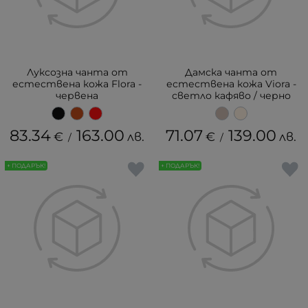
Луксозна чанта от
Дамска чанта от
естествена кожа Flora -
естествена кожа Viora -
червена
светло кафяво / черно
83.34
163.00
71.07
139.00
€
лв.
€
лв.
/
/
+ ПОДАРЪК!
+ ПОДАРЪК!