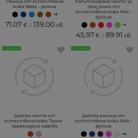
Раница от естествена
Капитонирана чанта за
кожа Neda - зелена
през рамо от
естествена кожа Mila -
+3
фуксия
71.07
139.00
€
лв.
/
+1
45.97
89.91
€
лв.
/
+ ПОДАРЪК!
+ ПОДАРЪК!
Дамска чанта от
Дамска раница от
естествена кожа Трана -
естествена кожа Aida -
керемидено кафява
фуксия
+4