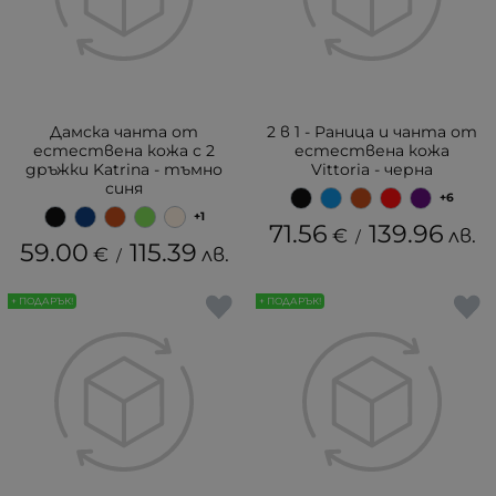
Дамска чанта от
2 в 1 - Раница и чанта от
естествена кожа с 2
естествена кожа
дръжки Katrina - тъмно
Vittoria - черна
синя
+6
+1
71.56
139.96
€
лв.
/
59.00
115.39
€
лв.
/
+ ПОДАРЪК!
+ ПОДАРЪК!