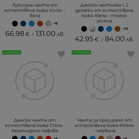
Луксозна чанта от
Дамска чантичка с 2
естествена кожа Vivian -
дръжки от естествена
бяла
кожа Alena - тъмно
зелена
+6
+12
66.98
131.00
€
лв.
/
42.95
84.00
€
лв.
/
+ ПОДАРЪК!
+ ПОДАРЪК!
Дамска чанта от
Чанта за през рамо от
естествена кожа Chloe -
естествена кожа Milana
керемидено кафява
- червена
+6
+6