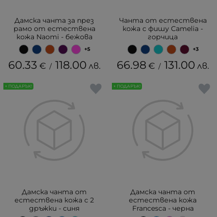
Дамска чанта за през
Чанта от естествена
рамо от естествена
кожа с фишу Camelia -
кожа Naomi - бежова
горчица
+5
+3
60.33
118.00
66.98
131.00
€
лв.
€
лв.
/
/
+ ПОДАРЪК!
+ ПОДАРЪК!
Дамска чанта от
Дамска чанта от
естествена кожа с 2
естествена кожа
дръжки - синя
Francesca - черна