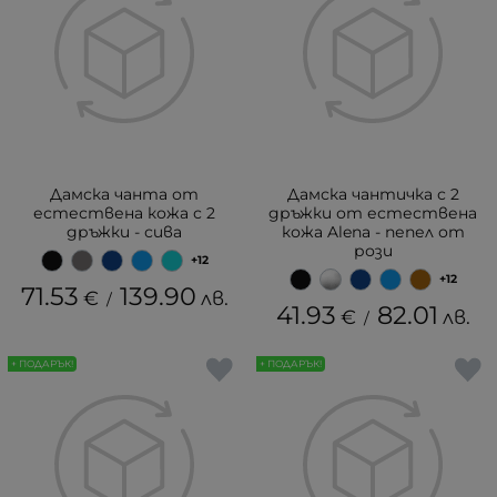
Дамска чанта от
Дамска чантичка с 2
естествена кожа с 2
дръжки от естествена
дръжки - сива
кожа Alena - пепел от
рози
+12
+12
71.53
139.90
€
лв.
/
41.93
82.01
€
лв.
/
+ ПОДАРЪК!
+ ПОДАРЪК!