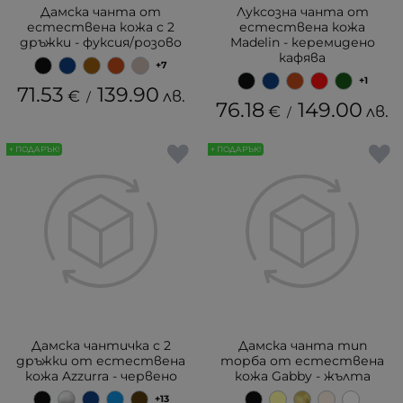
Дамска чанта от
Луксозна чанта от
естествена кожа с 2
естествена кожа
дръжки - фуксия/розово
Madelin - керемидено
кафява
+7
+1
71.53
139.90
€
лв.
/
76.18
149.00
€
лв.
/
+ ПОДАРЪК!
+ ПОДАРЪК!
Дамска чантичка с 2
Дамска чанта тип
дръжки от естествена
торба от естествена
кожа Azzurra - червено
кожа Gabby - жълта
+13