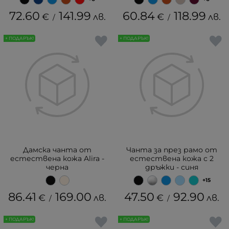
72.60
141.99
60.84
118.99
€
лв.
€
лв.
/
/
+ ПОДАРЪК!
+ ПОДАРЪК!
Дамска чанта от
Чанта за през рамо от
естествена кожа Alira -
естествена кожа с 2
черна
дръжки - синя
+15
86.41
169.00
47.50
92.90
€
лв.
€
лв.
/
/
+ ПОДАРЪК!
+ ПОДАРЪК!