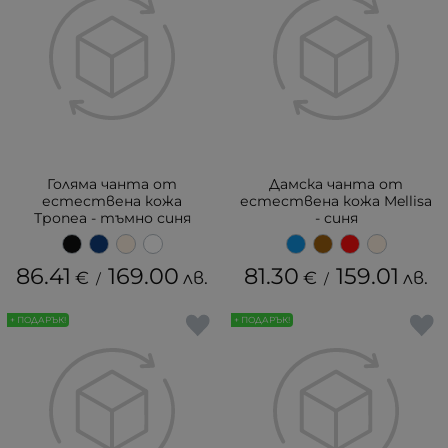
Голяма чанта от
Дамска чанта от
естествена кожа
естествена кожа Mellisa
Тропеа - тъмно синя
- синя
86.41
169.00
81.30
159.01
€
лв.
€
лв.
/
/
+ ПОДАРЪК!
+ ПОДАРЪК!