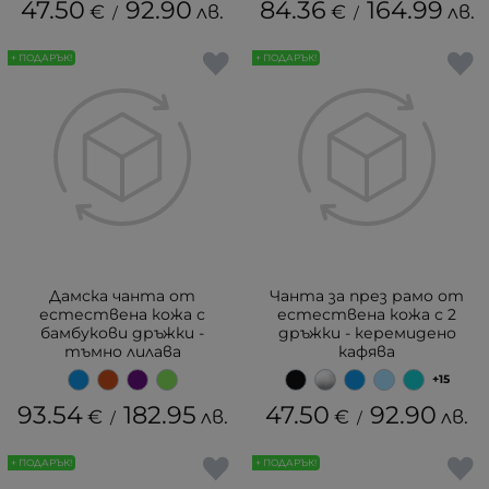
47.50
92.90
84.36
164.99
€
лв.
€
лв.
/
/
+ ПОДАРЪК!
+ ПОДАРЪК!
Дамска чанта от
Чанта за през рамо от
естествена кожа с
естествена кожа с 2
бамбукови дръжки -
дръжки - керемидено
тъмно лилава
кафява
+15
93.54
182.95
47.50
92.90
€
лв.
€
лв.
/
/
+ ПОДАРЪК!
+ ПОДАРЪК!