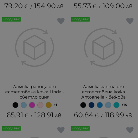
79.20
154.90
55.73
109.00
€
лв.
€
лв.
/
/
+ ПОДАРЪК!
+ ПОДАРЪК!
Дамска раница от
Дамска чанта от
естествена кожа Linda -
естествена кожа
светло синя
Antoanella - бежова
+1
+14
65.91
128.91
60.84
118.99
€
лв.
€
лв.
/
/
+ ПОДАРЪК!
+ ПОДАРЪК!