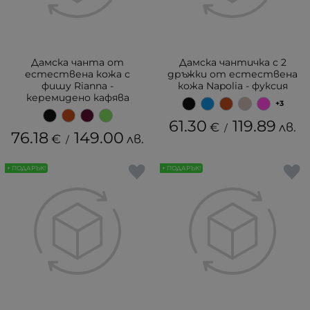
Дамска чанта от
Дамска чантичка с 2
естествена кожа с
дръжки от естествена
фишу Rianna -
кожа Napolia - фуксия
керемидено кафява
+3
61.30
119.89
€
лв.
/
76.18
149.00
€
лв.
/
+ ПОДАРЪК!
+ ПОДАРЪК!