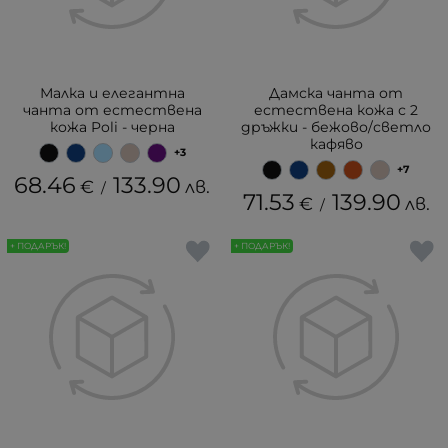
Малка и елегантна
Дамска чанта от
чанта от естествена
естествена кожа с 2
кожа Poli - черна
дръжки - бежово/светло
кафяво
+3
+7
68.46
133.90
€
лв.
/
71.53
139.90
€
лв.
/
+ ПОДАРЪК!
+ ПОДАРЪК!