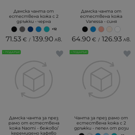
Дамска чанта от
Дамска чанта от
естествена кожа с 2
естествена кожа
дръжки - черна
Vanessa - синя
+12
71.53
139.90
64.90
126.93
€
лв.
€
лв.
/
/
+ ПОДАРЪК!
+ ПОДАРЪК!
Дамска чанта за през
Чанта за през рамо от
рамо от естествена
естествена кожа с 2
кожа Naomi - бежово/
дръжки - пепел от рози
керемидено кафяво