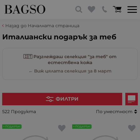
Назад до Началната страница
Италиански подарък за теб
🇮🇹 Разглеждаш селекция "за теб" от
естествена кожа
← Виж цялата селекция за 8 март
ФИЛТРИ
522 Продукта
По уместност
+ ПОДАРЪК!
+ ПОДАРЪК!