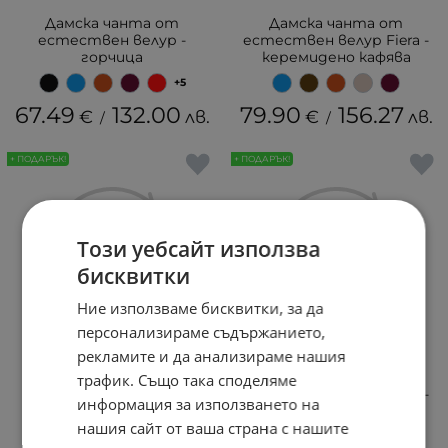
Дамска чанта от
Дамска чанта от
естествен велур -
естествен велур Fiera -
горчица
керемидено кафява
+5
67.49
132.00
79.90
156.27
€
лв.
€
лв.
/
/
+ ПОДАРЪК!
+ ПОДАРЪК!
Този уебсайт използва
бисквитки
Ние използваме бисквитки, за да
персонализираме съдържанието,
рекламите и да анализираме нашия
Дамска чанта от
Дамска чанта от
трафик. Също така споделяме
естествена кожа с 2
естествен велур Fiera -
информация за използването на
дръжки - тъмно зелена
светло кафява
нашия сайт от ваша страна с нашите
+12