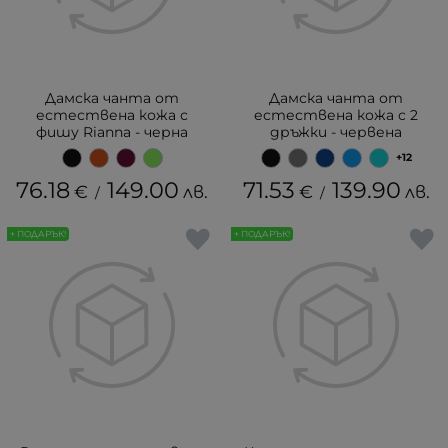
Дамска чанта от
Дамска чанта от
естествена кожа с
естествена кожа с 2
фишу Rianna - черна
дръжки - червена
+12
76.18
149.00
71.53
139.90
€
лв.
€
лв.
/
/
+ ПОДАРЪК!
+ ПОДАРЪК!