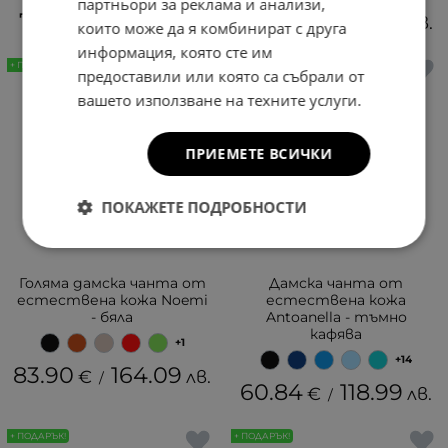
партньори за реклама и анализи,
71.53
139.90
79.90
156.27
€
лв.
€
лв.
/
/
които може да я комбинират с друга
информация, която сте им
+ ПОДАРЪК!
+ ПОДАРЪК!
предоставили или която са събрали от
вашето използване на техните услуги.
ПРИЕМЕТЕ ВСИЧКИ
ПОКАЖЕТЕ ПОДРОБНОСТИ
Голяма дамска чанта от
Дамска чанта от
естествена кожа Noemi
естествена кожа
- бяла
Antoanella - тъмно
кафява
+1
+14
83.90
164.09
€
лв.
/
60.84
118.99
€
лв.
/
+ ПОДАРЪК!
+ ПОДАРЪК!