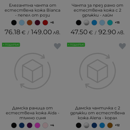
Елегантна чанта от
Чанта за през рамо от
естествена кожа Bianca
естествена кожа с 2
- пепел от рози
дръжки - лайм
+6
+15
76.18
149.00
47.50
92.90
€
лв.
€
лв.
/
/
+ ПОДАРЪК!
+ ПОДАРЪК!
Дамска раница от
Дамска чантичка с 2
естествена кожа Aida -
дръжки от естествена
тъмно синя
кожа Alena - корал
+4
+12