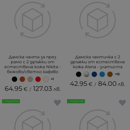
Дамска чанта за през
Дамска чантичка с 2
рамо с 2 дръжки от
дръжки от естествена
естествена кожа Nikita -
кожа Alena - златиста
бежово/светло кафяво
+12
+1
42.95
84.00
€
лв.
/
64.95
127.03
€
лв.
/
+ ПОДАРЪК!
+ ПОДАРЪК!