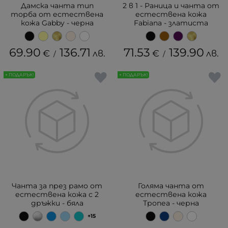
Дамска чанта тип
2 в 1 - Раница и чанта от
торба от естествена
естествена кожа
кожа Gabby - черна
Fabiana - златиста
69.90
136.71
71.53
139.90
€
лв.
€
лв.
/
/
+ ПОДАРЪК!
+ ПОДАРЪК!
Чанта за през рамо от
Голяма чанта от
естествена кожа с 2
естествена кожа
дръжки - бяла
Тропеа - черна
+15