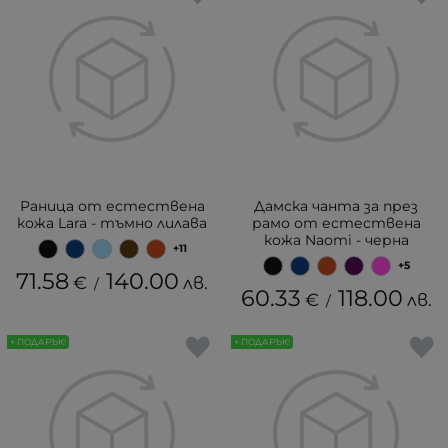
Раница от естествена
Дамска чанта за през
кожа Lara - тъмно лилава
рамо от естествена
кожа Naomi - черна
+11
+5
71.58
140.00
€
лв.
/
60.33
118.00
€
лв.
/
+ ПОДАРЪК!
+ ПОДАРЪК!