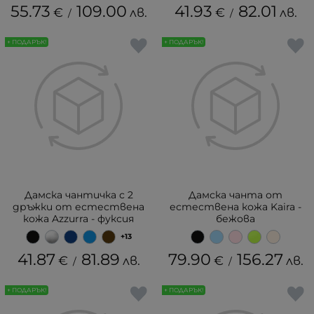
55.73
109.00
41.93
82.01
€
лв.
€
лв.
/
/
+ ПОДАРЪК!
+ ПОДАРЪК!
Дамска чантичка с 2
Дамска чанта от
дръжки от естествена
естествена кожа Kaira -
кожа Azzurra - фуксия
бежова
+13
41.87
81.89
79.90
156.27
€
лв.
€
лв.
/
/
+ ПОДАРЪК!
+ ПОДАРЪК!