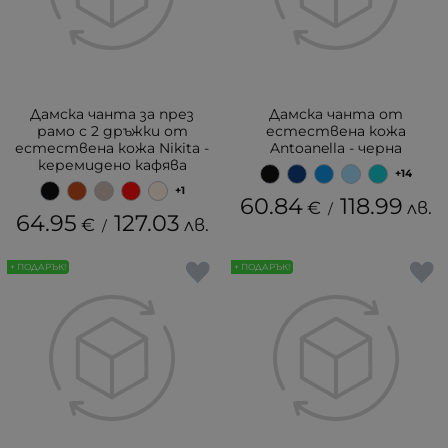
Дамска чанта за през
Дамска чанта от
рамо с 2 дръжки от
естествена кожа
естествена кожа Nikita -
Antoanella - черна
керемидено кафява
+14
+1
60.84
118.99
€
лв.
/
64.95
127.03
€
лв.
/
+ ПОДАРЪК!
+ ПОДАРЪК!