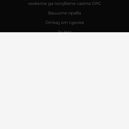
можете да ползвате сайта ОРС
Вашите права
Отказ от сделка
За Нас
Контакти
Отзиви
Магазини
Физически Магазини
Инструкции за грижа и поддръжка
За търговци на едро
Карта на сайта
Контакти
Багсо Интернешънъл ЕООД