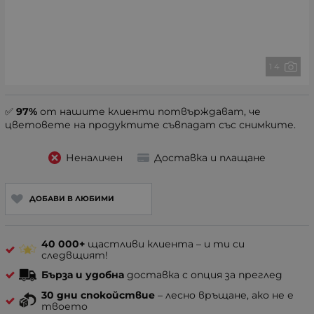
1 4
✅
97%
от нашите клиенти потвърждават, че
цветовете на продуктите съвпадат със снимките.
Неналичен
Доставка и плащане
ДОБАВИ В ЛЮБИМИ
40 000+
щастливи клиента – и ти си
следвщият!
Бърза и удобна
доставка с опция за преглед
30 дни спокойствие
– лесно връщане, ако не е
твоето