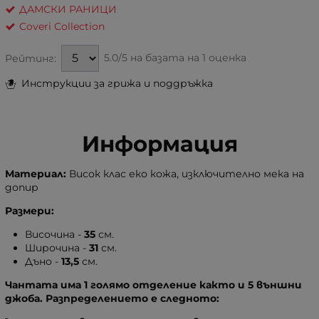
ДАМСКИ РАНИЦИ
Coveri Collection
5.0/5 на базата на
1 оценка
Рейтинг:
Инструкции за грижа и поддръжка
Информация
Материал:
Висок клас еко кожа, изключително мека на
допир
Размери:
Височина -
35
см.
Широчина -
31
см.
Дъно -
13,5
см.
Чантата има 1 голямо отделение както и 5 външни
джоба. Разпределението е следното: