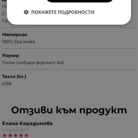
Побира формат А4
ПОКАЖЕТЕ ПОДРОБНОСТИ
С твърдо дъно
Сребристи орнаменти
Материал
100% Еко кожа
Размер
Голям (побира формат А4)
Тегло (кг.)
0.68
Отзиви към продукт
Елена Карадимова
7 януари 2025