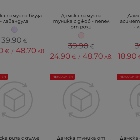
ка памучна блуза
Дамска памучна
Дамс
- лавандула
туника с джоб - пепел
асимет
от рози
- 
39.90
€
39.90
3
€
0
48.70
€
лв.
/
24.90
48.70
18.90
€
лв.
/
ЧЕН
НЕНАЛИЧЕН
НЕНАЛИЧЕН
ка риза с дълъг
Дамска туника от
Дамска 