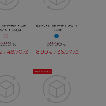
 памучен клин
Дамска памучна блуза
пел от рози
- синя
9.90
39.90
€
€
48.70
18.90
36.97
€
лв.
€
лв.
/
/
НЕНАЛИЧЕН