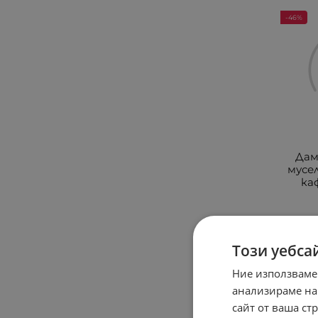
-46%
Дам
мусе
ка
19.9
Този уебса
Ние използваме
анализираме на
-38%
сайт от ваша ст