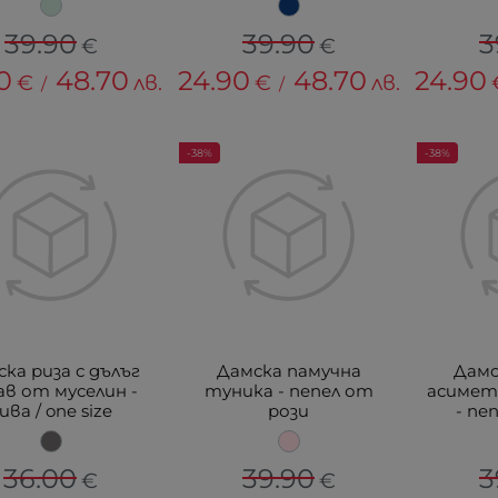
39.90
39.90
3
€
€
0
48.70
24.90
48.70
24.90
€
лв.
€
лв.
/
/
-38%
-38%
ка риза с дълъг
Дамска памучна
Дамс
ав от муселин -
туника - пепел от
асимет
ива / one size
рози
- пе
36.00
39.90
3
€
€