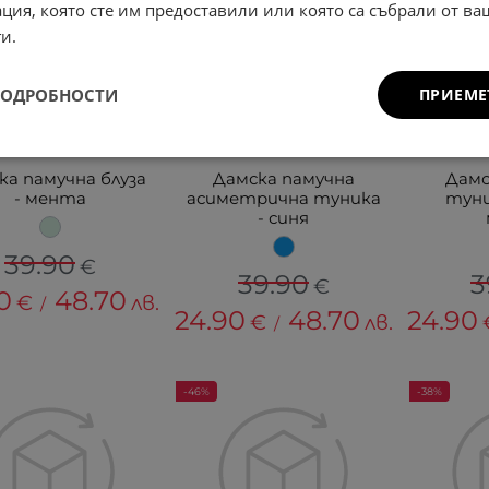
ция, която сте им предоставили или която са събрали от в
и.
ПОДРОБНОСТИ
ПРИЕМЕ
ка памучна блуза
Дамска памучна
Дамс
- мента
асиметрична туника
туни
- синя
39.90
€
39.90
3
€
0
48.70
€
лв.
/
24.90
48.70
24.90
€
лв.
/
-46%
-38%