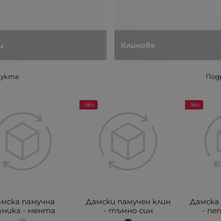
и
Клинове
дукта
Под
-38%
-38%
мска памучна
Дамски памучен клин
Дамска 
ника - мента
- тъмно син
- пе