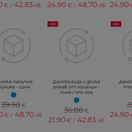
0
42.83
24.90
48.70
24.90
€
лв.
€
лв.
/
/
-39%
-38%
мска памучна
Дамска риза с дълъг
Дамс
уника - синя
ръкав от муселин -
тъ
синя / one size
39.90
3
€
36.00
€
0
48.70
24.90
€
лв.
/
21.90
42.83
€
лв.
/