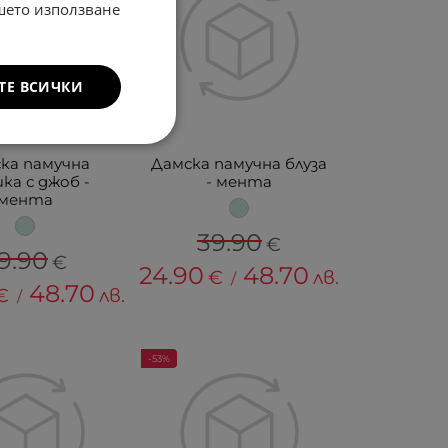
ашето използване
ТЕ ВСИЧКИ
ка памучна
Дамска памучна блуза
ка с джоб -
- мента
мента
39.90
€
9.90
€
24.90
48.70
€
лв.
/
48.70
€
лв.
/
-53%