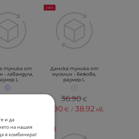
-46%
а туника от
Дамска туника от
н - лавандула,
муселин - бежова,
азмер L
размер L
6.90
36.90
€
€
38.92
19.90
38.92
€
лв.
€
лв.
/
/
е и да
нето на нашия
-38%
 да я комбинират