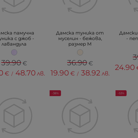
мска памучна
Дамска туника от
Дамски
ника с джоб -
муселин - бежова,
- пе
лавандула
размер M
3
39.90
36.90
€
€
24.90
0
48.70
19.90
38.92
€
лв.
€
лв.
/
/
-38%
-53%