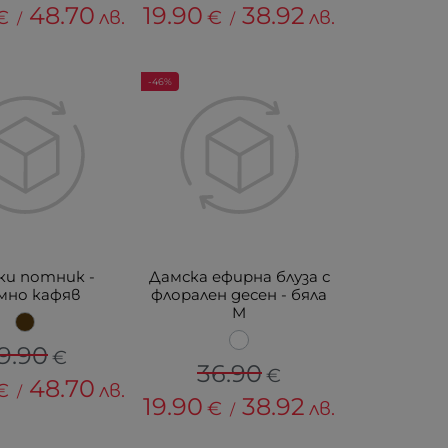
48.70
19.90
38.92
€
лв.
€
лв.
/
/
-46%
ки потник -
Дамска ефирна блуза с
мно кафяв
флорален десен - бяла
M
9.90
€
36.90
€
48.70
€
лв.
/
19.90
38.92
€
лв.
/