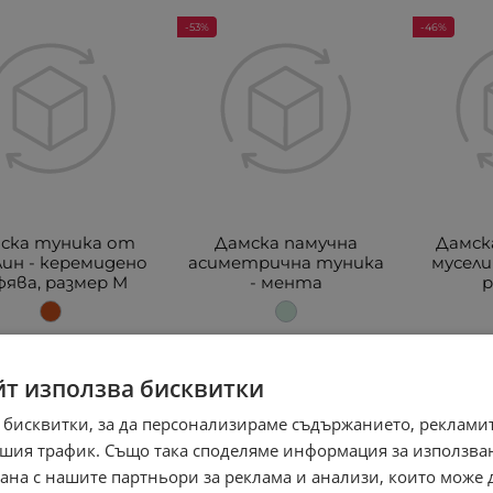
-53%
-46%
ска туника от
Дамска памучна
Дамск
лин - керемидено
асиметрична туника
мусели
фява, размер M
- мента
р
36.90
39.90
3
€
€
0
38.92
18.90
36.97
19.90
йт използва бисквитки
€
лв.
€
лв.
/
/
 бисквитки, за да персонализираме съдържанието, рекламит
шия трафик. Също така споделяме информация за използва
-38%
-38%
рана с нашите партньори за реклама и анализи, които може