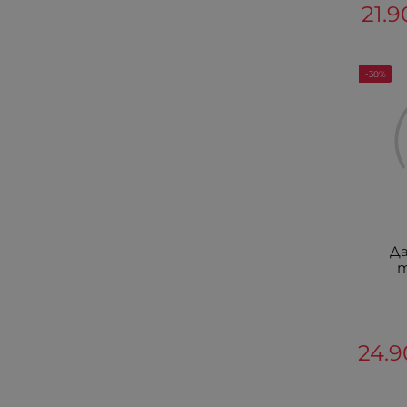
21.9
-38%
Да
т
24.9