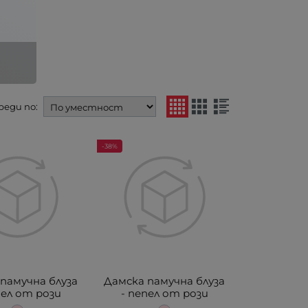
реди по:
-38%
памучна блуза
Дамска памучна блуза
пел от рози
- пепел от рози