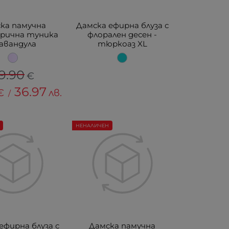
ка памучна
Дамска ефирна блуза с
рична туника
флорален десен -
лавандула
тюркоаз XL
9.90
€
36.97
€
лв.
/
НЕНАЛИЧЕН
ефирна блуза с
Дамска памучна