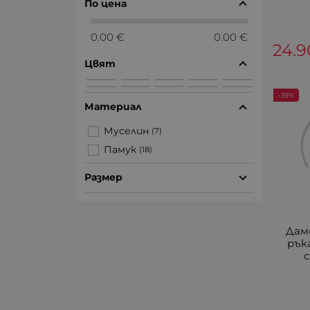
По цена
0.00 €
0.00 €
24.9
Цвят
-39%
Материал
Муселин
(7)
Памук
(18)
Размер
Дамс
рък
с