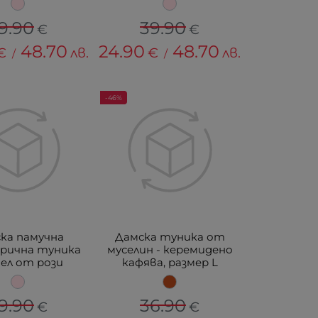
9.90
39.90
€
€
48.70
24.90
48.70
€
лв.
€
лв.
/
/
-46%
ка памучна
Дамска туника от
рична туника
муселин - керемидено
пел от рози
кафява, размер L
9.90
36.90
€
€