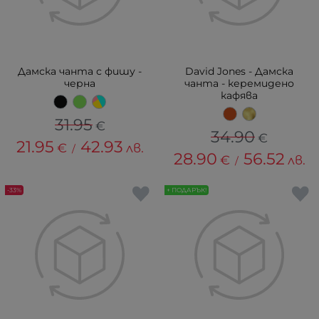
Дамска чанта с фишу -
David Jones - Дамска
черна
чанта - керемидено
кафява
31.95
€
34.90
€
21.95
42.93
€
лв.
/
28.90
56.52
€
лв.
/
-33%
+ ПОДАРЪК!