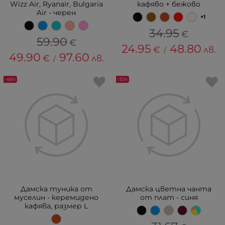
Wizz Air, Ryanair, Bulgaria
кафяво + бежово
Air - черен
+1
34.95
€
59.90
€
24.95
48.80
€
лв.
/
49.90
97.60
€
лв.
/
-46%
-32%
Дамска туника от
Дамска цветна чанта
муселин - керемидено
от плат - синя
кафява, размер L