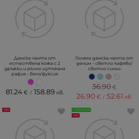
Дамска чанта от
Голяма дамска чанта от
естествена кожа с 2
деним - светло кафяво/
дръжки и ръчно изтъкана
светло синьо
рафия - бяло/фуксия
36.90
€
81.24
158.89
€
лв.
/
26.90
52.61
€
лв.
/
-39%
+ ПОДАРЪК!
-29%