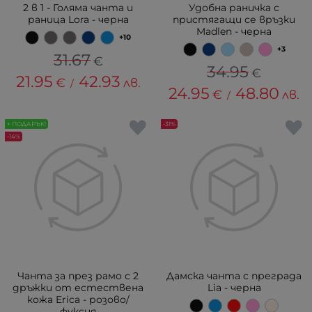
2 в 1 - Голяма чанта и
Удобна раничка с
раница Lora - черна
пристягащи се връзки
Madlen - черна
+10
+3
31.67
€
34.95
€
21.95
42.93
€
лв.
/
24.95
48.80
€
лв.
/
+ ПОДАРЪК!
-31%
-14%
Чанта за през рамо с 2
Дамска чанта с преграда
дръжки от естествена
Lia - черна
кожа Erica - розово/
фуксия