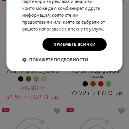
партньори за реклама и анализи,
които може да я комбинират с друга
информация, която сте им
предоставили или която са събрали от
вашето използване на техните услуги.
ПРИЕМЕТЕ ВСИЧКИ
ПОКАЖЕТЕ ПОДРОБНОСТИ
David Jones - Дамска
Голяма чанта за през
чанта с крокодилски
рамо от естествена
принт - светло зелена
кожа с 2 вида дръжки -
черна
46.90
€
77.72
152.01
€
лв.
/
34.95
68.36
€
лв.
/
-32%
-41%