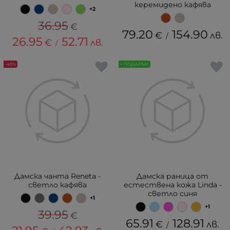
керемидено кафява
+2
36.95
€
79.20
154.90
€
лв.
/
26.95
52.71
€
лв.
/
-45%
+ ПОДАРЪК!
Дамска чанта Reneta -
Дамска раница от
светло кафява
естествена кожа Linda -
светло синя
+1
+1
39.95
€
65.91
128.91
€
лв.
/