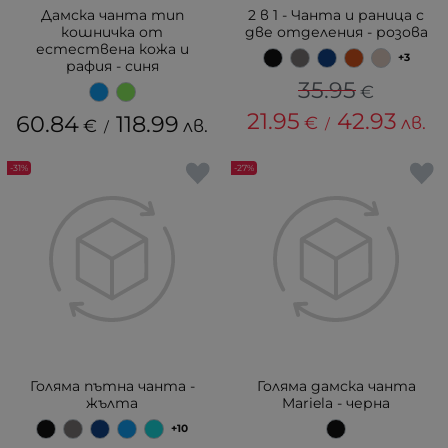
Дамска чанта тип
2 в 1 - Чанта и раница с
кошничка от
две отделения - розова
естествена кожа и
+3
рафия - синя
35.95
€
21.95
42.93
60.84
118.99
€
лв.
€
лв.
/
/
-31%
-27%
Голяма пътна чанта -
Голяма дамска чанта
жълта
Mariela - черна
+10