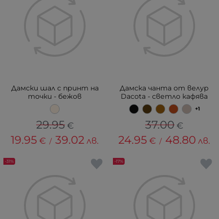
Дамски шал с принт на
Дамска чанта от велур
точки - бежов
Dacota - светло кафява
+1
29.95
37.00
€
€
19.95
39.02
24.95
48.80
€
лв.
€
лв.
/
/
-31%
-17%