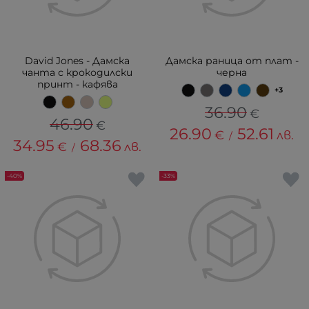
David Jones - Дамска
Дамска раница от плат -
чанта с крокодилски
черна
принт - кафява
+3
36.90
€
46.90
€
26.90
52.61
€
лв.
/
34.95
68.36
€
лв.
/
-40%
-33%