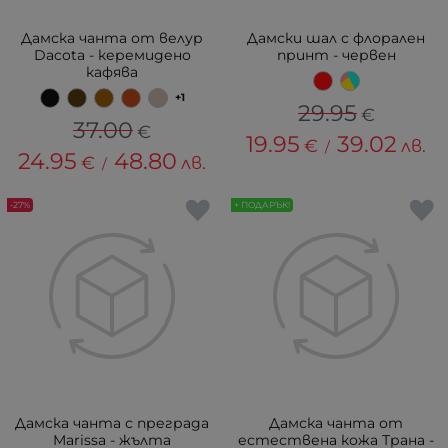
Дамска чанта от велур
Дамски шал с флорален
Dacota - керемидено
принт - червен
кафява
+1
29.95
€
37.00
€
19.95
39.02
€
лв.
/
24.95
48.80
€
лв.
/
-27%
+ ПОДАРЪК!
Дамска чанта с преграда
Дамска чанта от
Marissa - жълта
естествена кожа Трана -