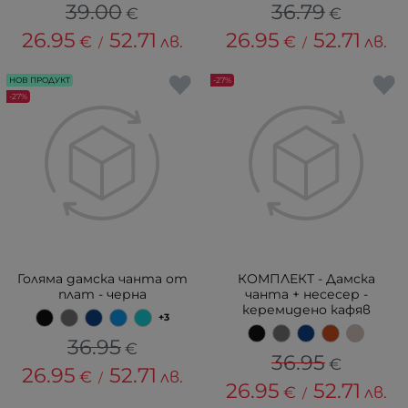
39.00
36.79
€
€
26.95
52.71
26.95
52.71
€
лв.
€
лв.
/
/
НОВ ПРОДУКТ
-27%
-27%
Голяма дамска чанта от
КОМПЛЕКТ - Дамска
плат - черна
чанта + несесер -
керемидено кафяв
+3
36.95
€
36.95
€
26.95
52.71
€
лв.
/
26.95
52.71
€
лв.
/