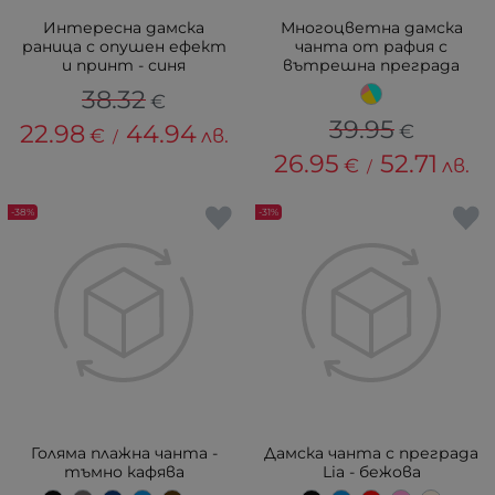
Интересна дамска
Многоцветна дамска
раница с опушен ефект
чанта от рафия с
и принт - синя
вътрешна преграда
38.32
€
39.95
22.98
44.94
€
€
лв.
/
26.95
52.71
€
лв.
/
-38%
-31%
Голяма плажна чанта -
Дамска чанта с преграда
тъмно кафява
Lia - бежова