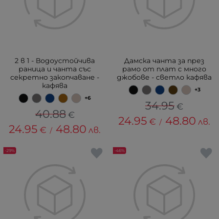
2 в 1 - Водоустойчива
Дамска чанта за през
раница и чанта със
рамо от плат с много
секретно закопчаване -
джобове - светло кафява
кафява
+3
+6
34.95
€
40.88
€
24.95
48.80
€
лв.
/
24.95
48.80
€
лв.
/
-29%
-46%