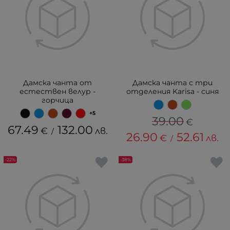
Дамска чанта от
Дамска чанта с три
естествен велур -
отделения Karisa - синя
горчица
+5
39.00
€
67.49
132.00
€
лв.
/
26.90
52.61
€
лв.
/
-22%
-38%