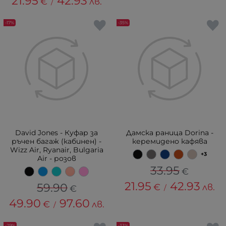
21.95
42.93
€
лв.
/
-17%
-35%
David Jones - Куфар за
Дамска раница Dorina -
ръчен багаж (кабинен) -
керемидено кафява
Wizz Air, Ryanair, Bulgaria
+3
Air - розов
33.95
€
21.95
42.93
59.90
€
лв.
€
/
49.90
97.60
€
лв.
/
-29%
-33%