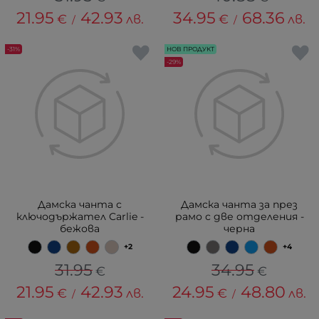
21.95
42.93
34.95
68.36
€
лв.
€
лв.
/
/
-31%
НОВ ПРОДУКТ
-29%
Дамска чанта с
Дамска чанта за през
ключодържател Carlie -
рамо с две отделения -
бежова
черна
+2
+4
31.95
34.95
€
€
21.95
42.93
24.95
48.80
€
лв.
€
лв.
/
/