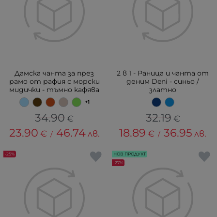
Дамска чанта за през
2 в 1 - Раница и чанта от
рамо от рафия с морски
деним Deni - синьо /
мидички - тъмно кафява
златно
+1
34.90
32.19
€
€
23.90
46.74
18.89
36.95
€
лв.
€
лв.
/
/
-25%
НОВ ПРОДУКТ
-27%