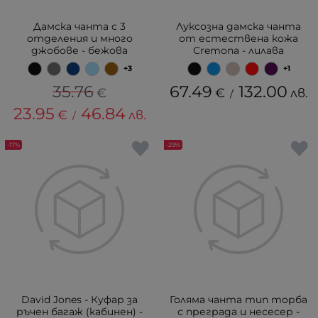
Дамска чанта с 3
Луксозна дамска чанта
отделения и много
от естествена кожа
джобове - бежова
Cremona - лилава
+3
+1
35.76
67.49
132.00
€
€
лв.
/
23.95
46.84
€
лв.
/
-17%
-29%
David Jones - Куфар за
Голяма чанта тип торба
ръчен багаж (кабинен) -
с преграда и несесер -