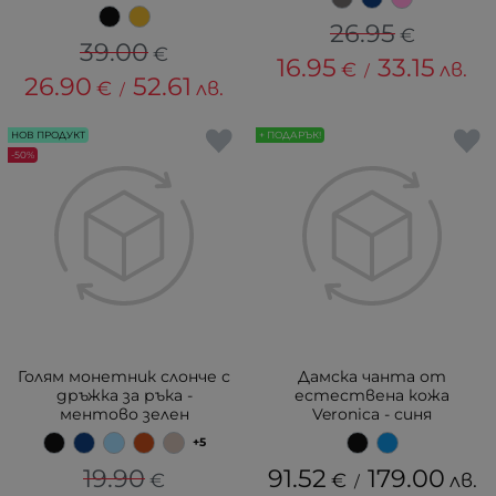
26.95
€
39.00
€
16.95
33.15
€
лв.
/
26.90
52.61
€
лв.
/
НОВ ПРОДУКТ
+ ПОДАРЪК!
-50%
Голям монетник слонче с
Дамска чанта от
дръжка за ръка -
естествена кожа
ментово зелен
Veronica - синя
+5
19.90
91.52
179.00
€
€
лв.
/