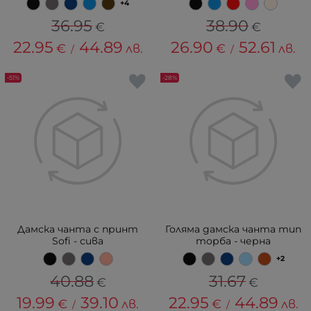
+4
36.95
38.90
€
€
22.95
44.89
26.90
52.61
€
лв.
€
лв.
/
/
-51%
-28%
Дамска чанта с принт
Голяма дамска чанта тип
Sofi - сива
торба - черна
+2
40.88
31.67
€
€
19.99
39.10
22.95
44.89
€
лв.
€
лв.
/
/