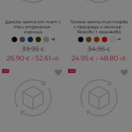
Дамска чанта от плат с
Голяма чанта тип торба
три отделения -
с преграда и несесер -
горчица
бежово + оранжево
+3
+1
39.95
34.95
€
€
26.90
52.61
24.95
48.80
€
лв.
€
лв.
/
/
-31%
-29%