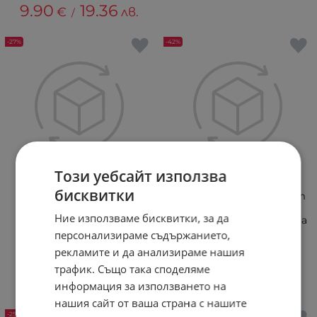
9.90
19.36
€
лв.
/
-27%
-42%
Този уебсайт използва
бисквитки
Дамска чанта с висящо
2 в 1 - Чанта и раница от
портмоне Violetta -
плат с отделящи се
Ние използваме бисквитки, за да
зелена
джобчета Lilian - червена
персонализираме съдържанието,
+2
рекламите и да анализираме нашия
36.90
36.79
€
€
трафик. Също така споделяме
26.90
52.61
21.45
41.95
€
лв.
€
лв.
информация за използването на
/
/
нашия сайт от ваша страна с нашите
-25%
+ ПОДАРЪК!