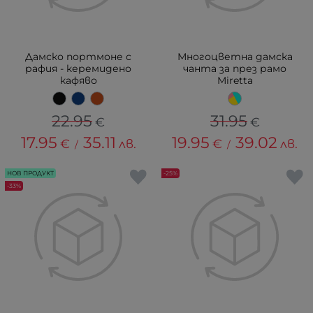
Дамско портмоне с
Многоцветна дамска
рафия - керемидено
чанта за през рамо
кафяво
Miretta
22.95
31.95
€
€
17.95
35.11
19.95
39.02
€
лв.
€
лв.
/
/
НОВ ПРОДУКТ
-25%
-33%