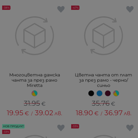
-38%
-47%
Многоцветна дамска
Цветна чанта от плат
чанта за през рамо
за през рамо - черно/
Miretta
синьо
31.95
35.76
€
€
19.95
39.02
18.90
36.97
€
лв.
€
лв.
/
/
НОВ ПРОДУКТ
-33%
-33%