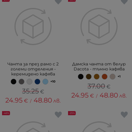
Чанта за през рамо с 2
Дамска чанта от велур
големи отделения -
Dacota - тъмно кафява
керемидено кафява
+1
+10
37.00
€
35.25
€
24.95
48.80
€
лв.
/
24.95
48.80
€
лв.
/
-46%
-25%