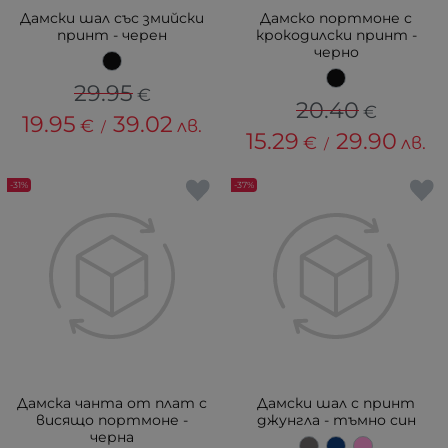
Дамски шал със змийски
Дамско портмоне с
принт - черен
крокодилски принт -
черно
29.95
€
20.40
€
19.95
39.02
€
лв.
/
15.29
29.90
€
лв.
/
-31%
-37%
Дамска чанта от плат с
Дамски шал с принт
висящо портмоне -
джунгла - тъмно син
черна