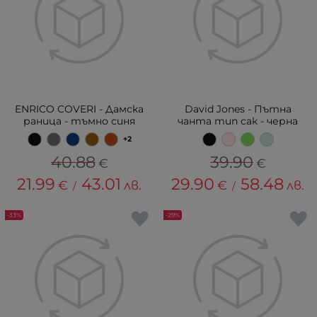
ENRICO COVERI - Дамска
David Jones - Пътна
раница - тъмно синя
чанта тип сак - черна
+2
40.88
39.90
€
€
21.99
43.01
29.90
58.48
€
лв.
€
лв.
/
/
-33%
-29%