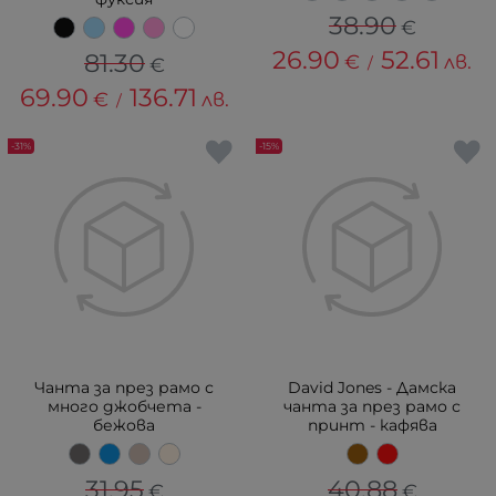
38.90
€
26.90
52.61
81.30
€
лв.
€
/
69.90
136.71
€
лв.
/
-31%
-15%
Чанта за през рамо с
David Jones - Дамска
много джобчета -
чанта за през рамо с
бежова
принт - кафява
31.95
40.88
€
€