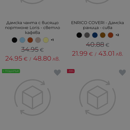
Дамска чанта с висящо
ENRICO COVERI - Дамска
портмоне Loris - светло
раница - сива
кафява
+2
+1
40.88
€
34.95
€
21.99
43.01
€
лв.
/
24.95
48.80
€
лв.
/
+ ПОДАРЪК!
-39%