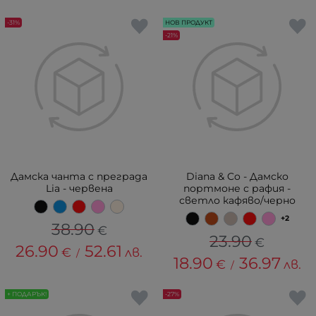
-31%
НОВ ПРОДУКТ
-21%
Дамска чанта с преграда
Diana & Co - Дамско
Lia - червена
портмоне с рафия -
светло кафяво/черно
+2
38.90
€
23.90
€
26.90
52.61
€
лв.
/
18.90
36.97
€
лв.
/
+ ПОДАРЪК!
-27%