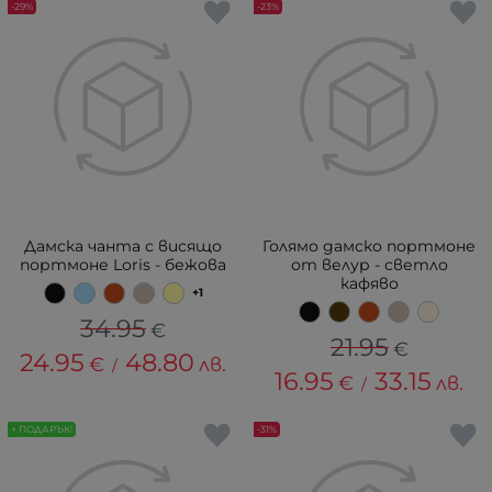
-29%
-23%
Дамска чанта с висящо
Голямо дамско портмоне
портмоне Loris - бежова
от велур - светло
кафяво
+1
34.95
€
21.95
€
24.95
48.80
€
лв.
/
16.95
33.15
€
лв.
/
+ ПОДАРЪК!
-31%