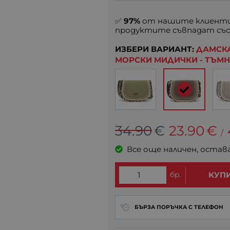
✅
97%
от нашите клиенти
продуктите съвпадат със
ИЗБЕРИ ВАРИАНТ:
ДАМСКА
МОРСКИ МИДИЧКИ - ТЪМ
34.90
€
23.90
€
/
Все още наличен, остав
бр.
КУП
БЪРЗА ПОРЪЧКА С ТЕЛЕФОН