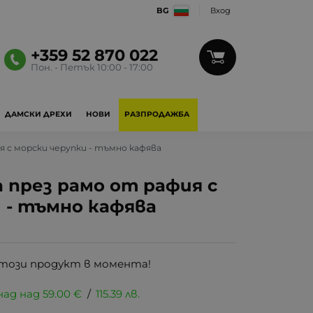
BG
Вход
+359 52 870 022
Пон. - Петък 10:00 - 17:00
ДАМСКИ ДРЕХИ
НОВИ
РАЗПРОДАЖБА
я с морски черупки - тъмно кафява
 през рамо от рафия с
 - тъмно кафява
този продукт в момента!
над над
59.00
€
/
115.39
лв.