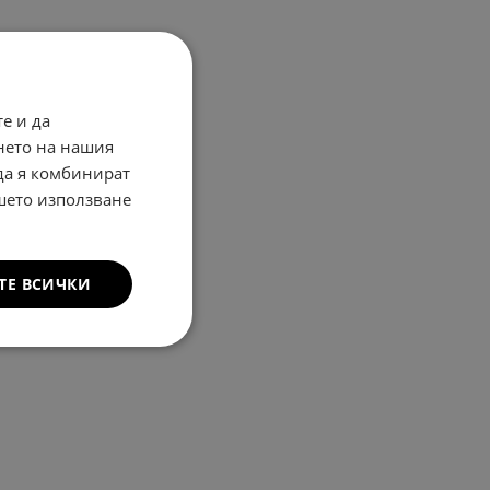
е и да
нето на нашия
 да я комбинират
ашето използване
ТЕ ВСИЧКИ