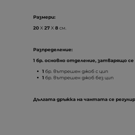
Размери:
20
X
27
X
8
см.
Разпределение:
1 бр. основно отделение, затварящо се 
1
бр. вътрешен джоб с цип
1
бр. вътрешен джоб без цип
Дългата дръжка на чантата се регулир