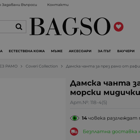
 Задавани Въпроси
Контакти
ЖА
ЕСТЕСТВЕНА КОЖА
МЪЖЕ
АКСЕСОАРИ
ЗА ПЪТ
ВАУЧЕРИ
РЕЗ РАМО
Coveri Collection
Дамска чанта за през рамо от рафи
Дамска чанта за
морски мидички
Арт.№:
118-4(5)
14
човека разглеждат 
Безплатна доставка 