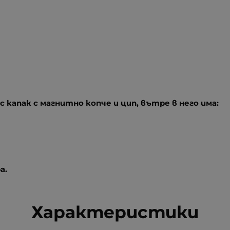
с капак с магнитно копче и цип, вътре в него има:
а.
Характеристики