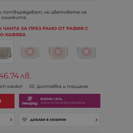
 потвърждават, че цветовете на
 снимките.
 ЧАНТА ЗА ПРЕЗ РАМО ОТ РАФИЯ С
НО КАФЯВА
46.74
лв.
ат малко!
Доставка и плащане
ВЗЕМИ СЕГА,
И
плати по-късно без оскъпвяне
ДОБАВИ В ЛЮБИМИ