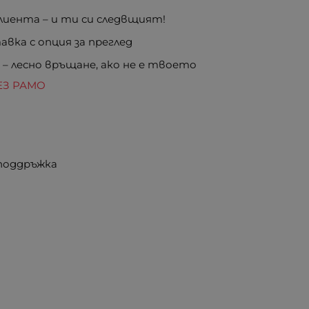
иента – и ти си следвщият!
вка с опция за преглед
е
– лесно връщане, ако не е твоето
ЕЗ РАМО
 поддръжка