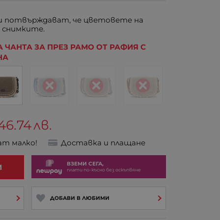
 потвърждават, че цветовете на
 снимките.
 ЧАНТА ЗА ПРЕЗ РАМО ОТ РАФИЯ С
НА
46.74
лв.
ат малко!
Доставка и плащане
ВЗЕМИ СЕГА,
И
плати по-късно без оскъпвяне
ДОБАВИ В ЛЮБИМИ