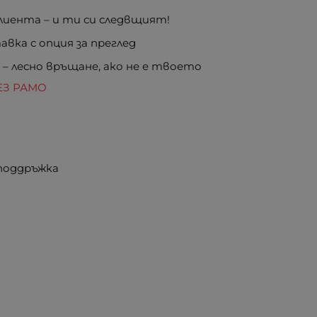
иента – и ти си следвщият!
вка с опция за преглед
е
– лесно връщане, ако не е твоето
ЕЗ РАМО
 поддръжка