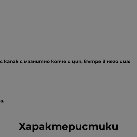
с капак с магнитно копче и цип, вътре в него има:
а.
Характеристики