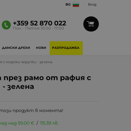
BG
Вход
+359 52 870 022
Пон. - Петък 10:00 - 17:00
ДАМСКИ ДРЕХИ
НОВИ
РАЗПРОДАЖБА
 с морски черупки - зелена
 през рамо от рафия с
- зелена
този продукт в момента!
над над
59.00
€
/
115.39
лв.