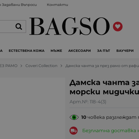
 Задавани Въпроси
Контакти
ЖА
ЕСТЕСТВЕНА КОЖА
МЪЖЕ
АКСЕСОАРИ
ЗА ПЪТ
ВАУЧЕРИ
РЕЗ РАМО
Coveri Collection
Дамска чанта за през рамо от рафия
Дамска чанта за
морски мидички 
Арт.№:
118-4(3)
10
човека разглеждат 
Безплатна доставка 