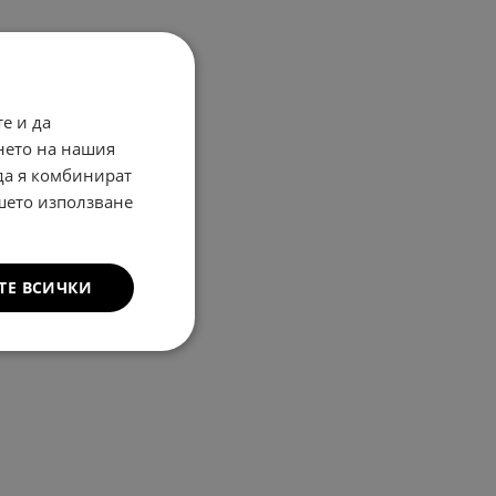
е и да
нето на нашия
 да я комбинират
ашето използване
ТЕ ВСИЧКИ