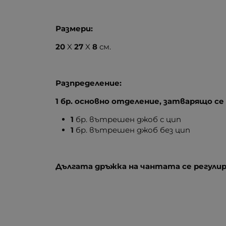
Размери:
20
X
27
X
8
см.
Разпределение:
1 бр. основно отделение, затварящо се 
1
бр. вътрешен джоб с цип
1
бр. вътрешен джоб без цип
Дългата дръжка на чантата се регулир