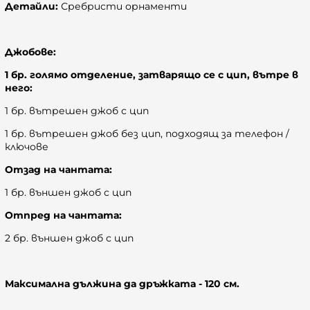
Детайли:
Сребристи орнаменти
Джобове:
1 бр. голямо отделение, затварящо се с цип, вътре в
него:
1 бр. вътрешен джоб с цип
1 бр. вътрешен джоб без цип, подходящ за телефон /
ключове
Отзад на чантата:
1 бр. външен джоб с цип
Отпред на чантата:
2 бр. външен джоб с цип
Максимална дължина да дръжката - 120 см.