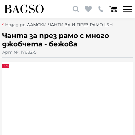
Назад до ДАМСКИ ЧАНТИ ЗА И ПРЕЗ РАМО L&H
Чанта за през рамо с много
джобчета - бежова
Арт.№:
17682-5
-31%