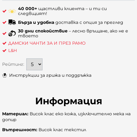
40 000+
щастливи клиента – и ти си
следвщият!
Бърза и удобна
доставка с опция за преглед
30 дни спокойствие
– лесно връщане, ако не е
твоето
ДАМСКИ ЧАНТИ ЗА И ПРЕЗ РАМО
L&H
Рейтинг:
Инструкции за грижа и поддръжка
Информация
Материал:
Висок клас еко кожа, изключително мека на
допир
Вътрешност:
Висок клас текстил