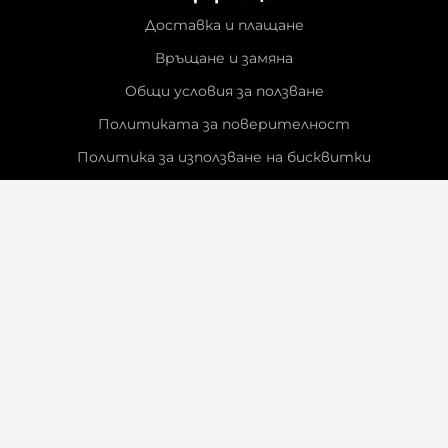
Доставка и плащане
Връщане и замяна
Общи условия за ползване
Политиката за поверителност
Политика за използване на бисквитки
При възникване на спор, свързан с покупка онлайн,
можете да ползвате сайта ОРС
Вашите права
Отказ от сделка
За Нас
Контакти
Отзиви
Магазини
Физически Магазини