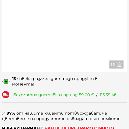
1 5
13
човека разглеждат този продукт в
момента!
Безплатна доставка над над
59.00
€
/
115.39
лв.
✅
97%
от нашите клиенти потвърждават, че
цветовете на продуктите съвпадат със снимките.
ИЗБЕРИ ВАРИАНТ:
ЧАНТА ЗА ПРЕЗ РАМО С МНОГО