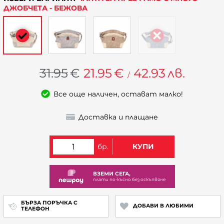
ДЖОБЧЕТА - БЕЖОВА
31.95
€
21.95
€
42.93
лв.
/
Все още наличен, остават малко!
Доставка и плащане
бр.
КУПИ
ВЗЕМИ СЕГА,
плати по-късно без оскъпвяне
БЪРЗА ПОРЪЧКА С
ДОБАВИ В ЛЮБИМИ
ТЕЛЕФОН