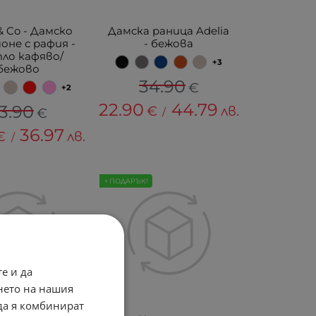
& Co - Дамско
Дамска раница Adelia
не с рафия -
- бежова
ло кафяво/
+3
бежово
34.90
€
+2
22.90
44.79
3.90
€
лв.
€
/
36.97
€
лв.
/
+ ПОДАРЪК!
е и да
нето на нашия
 да я комбинират