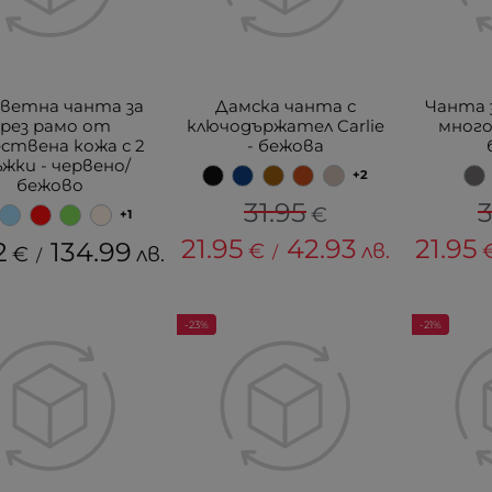
ветна чанта за
Дамска чанта с
Чанта з
рез рамо от
ключодържател Carlie
много
ствена кожа с 2
- бежова
жки - червено/
+2
бежово
31.95
3
€
+1
21.95
42.93
21.95
2
134.99
€
лв.
€
лв.
/
/
-23%
-21%