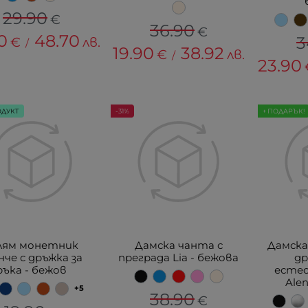
29.90
€
36.90
€
0
48.70
3
€
лв.
/
19.90
38.92
€
лв.
/
23.90
ОДУКТ
-31%
+ ПОДАРЪК!
лям монетник
Дамска чанта с
Дамска
нче с дръжка за
преграда Lia - бежова
д
ръка - бежов
есте
Ale
+5
38.90
€