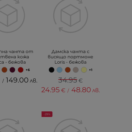
тна чанта от
Дамска чанта с
ствена кожа
висящо портмоне
ca - бежова
Loris - бежова
+6
+1
149.00
34.95
€
лв.
€
/
24.95
48.80
€
лв.
/
-29%