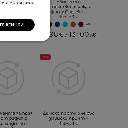
 дамска чанта
Чанта от
ашето използване
им - бежово/
естествена кожа с
тло синьо
фишу Camelia -
бежова
ТЕ ВСИЧКИ
+3
6.90
€
66.98
131.00
€
лв.
/
52.61
€
лв.
/
-23%
чанта за през
Дамско портмоне със
 от рафия с
змийски принт -
и мидички -
бежово