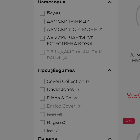
Категория
Блузи
ДАМСКИ РАНИЦИ
ДАМСКИ ПОРТМОНЕТА
ДАМСКИ ЧАНТИ ОТ
ЕСТЕСТВЕНА КОЖА
2 в 1 - ДАМСКА ЧАНТА И
Дам
РАНИЦА
мус
ДАМСКИ ЧАНТИ ЗА И ПРЕЗ
Производител
РАМО ОТ ЕСТЕСТВЕНА
КОЖА
Coveri Collection
(7)
ШАЛОВЕ
David Jones
(1)
19.9
ДАМСКИ ШАПКИ
Diana & Co
(2)
ДАМСКИ РАНИЦИ ОТ
Enrico Coveri
(0)
ЕСТЕСТВЕНА КОЖА
G&K
(0)
РАНИЦИ ЗА ЛАПТОП
-23%
Bagso
(2)
КУФАРИ
Int
(2)
Пътни чанти
По цена
KASSANDRA
(0)