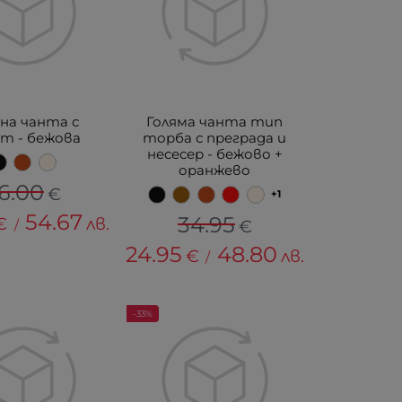
на чанта с
Голяма чанта тип
т - бежова
торба с преграда и
несесер - бежово +
оранжево
6.00
€
+1
54.67
34.95
€
лв.
/
€
24.95
48.80
€
лв.
/
-33%