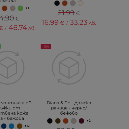
бежова
+1
21.99
€
4.90
€
16.99
33.23
€
лв.
/
46.74
€
лв.
/
-25%
 чантичка с 2
Diana & Co - Дамска
ръжки от
раница - черно/
ствена кожа
бежово
na - бежова
+2
+12