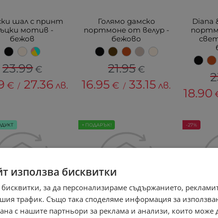
ки шал с принт
Голямо дамско
Diana 
ъцки мотив -
портмоне от велур -
портмо
бежов
бежово
свет
23.99
21.95
€
€
2
9
27.36
16.95
33.15
€
лв.
€
лв.
/
/
18.90
ОДУКТ
+ ПОДАРЪК!
-27%
йт използва бисквитки
 бисквитки, за да персонализираме съдържанието, рекламит
шия трафик. Също така споделяме информация за използва
рана с нашите партньори за реклама и анализи, които може