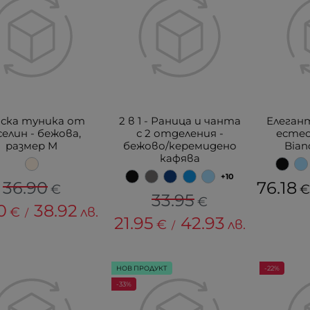
ска туника от
2 в 1 - Раница и чанта
Елеган
елин - бежова,
с 2 отделения -
есте
размер M
бежово/керемидено
Bian
кафява
+10
36.90
76.18
€
33.95
€
0
38.92
€
лв.
/
21.95
42.93
€
лв.
/
НОВ ПРОДУКТ
-22%
-33%