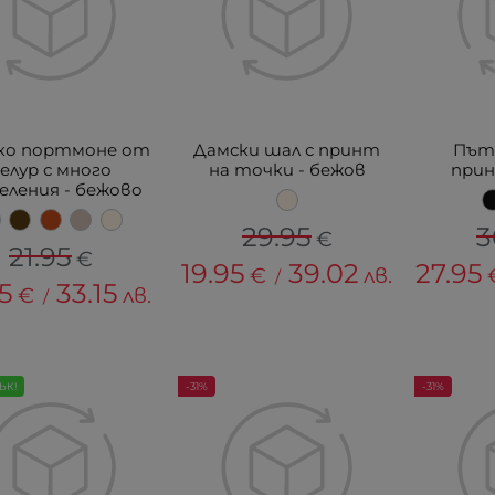
ко портмоне от
Дамски шал с принт
Път
елур с много
на точки - бежов
прин
ления - бежово
29.95
3
€
21.95
€
19.95
39.02
27.95
€
лв.
/
95
33.15
€
лв.
/
ЪК!
-31%
-31%