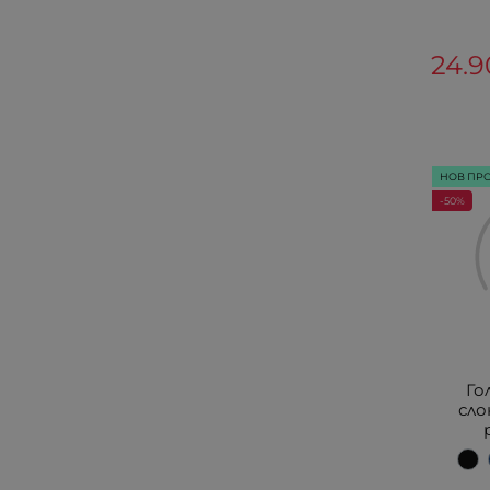
24.9
НОВ ПР
-50%
Го
сло