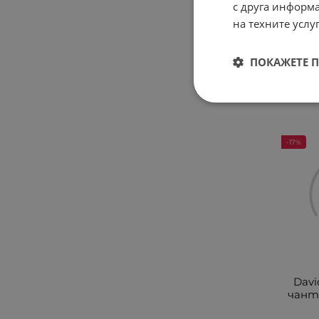
Дамс
с друга информа
на
на техните услуг
ПОКАЖЕТЕ 
19.9
-17%
Davi
чант