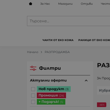
За Нас
Магазини
Отзиви
Често
ЧАНТИ ОТ ЕКО КОЖА
РАНИЦИ ОТ ЕКО КО
Начало
РАЗПРОДАЖБА
РАЗ
Филтри
34 Про
Актуални оферти
Нов продукт
(3)
Избр
Промоция
(24)
+ Подарък!
(5)
-46%