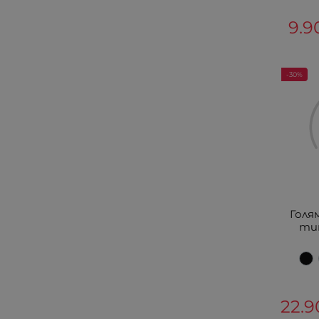
9.9
-30%
Голя
тип
22.9