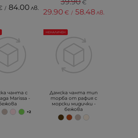
39.90
€
84.00
€
лв.
/
29.90
58.48
€
лв.
/
НЕНАЛИЧЕН
ка чанта с
Дамска чанта тип
ада Marissa -
торба от рафия с
бежова
морски мидички -
бежова
+2