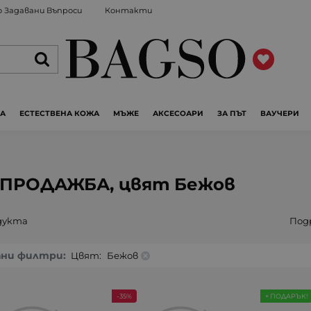
 Задавани Въпроси
Контакти
ЖА
ЕСТЕСТВЕНА КОЖА
МЪЖЕ
АКСЕСОАРИ
ЗА ПЪТ
ВАУЧЕРИ
ПРОДАЖБА, цвят Бежов
дукта
Под
ани филтри:
Цвят:
Бежов
-35%
+ ПОДАРЪК!