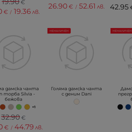
19.90
€
26.90
52.61
42.95
€
лв.
/
0
19.36
€
лв.
/
НЕНАЛИЧЕН
НЕНАЛИЧЕН
ма дамска чанта
Голяма дамска чанта
Дамс
 торба Silvia -
с деним Dani
прегр
бежова
+1
32.90
€
0
44.79
€
лв.
/