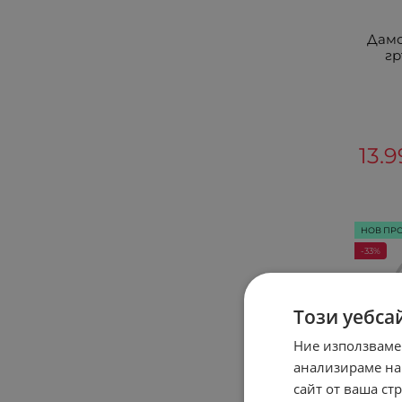
Дамс
гр
13.9
НОВ ПР
-33%
Този уебса
Ние използваме
анализираме на
сайт от ваша ст