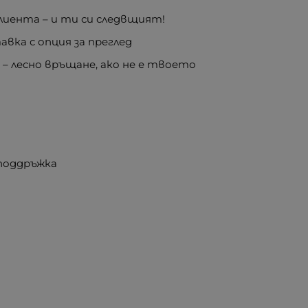
иента – и ти си следвщият!
вка с опция за преглед
е
– лесно връщане, ако не е твоето
 поддръжка