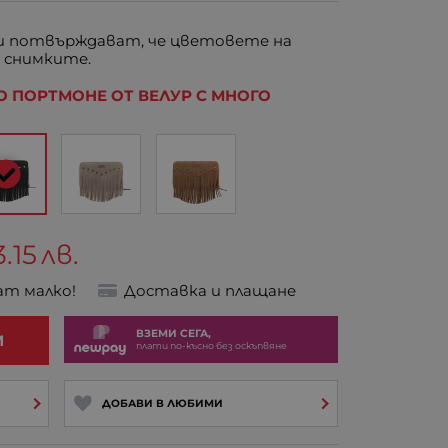
 потвърждават, че цветовете на
 снимките.
 ПОРТМОНЕ ОТ ВЕЛУР С МНОГО
3.15
лв.
ат малко!
Доставка и плащане
ВЗЕМИ СЕГА,
И
плати по-късно без оскъпвяне
ДОБАВИ В ЛЮБИМИ