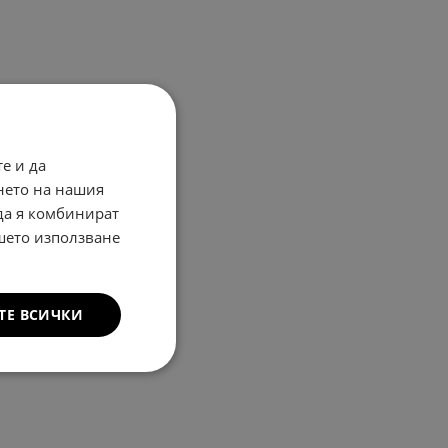
е и да
нето на нашия
 да я комбинират
ашето използване
ТЕ ВСИЧКИ