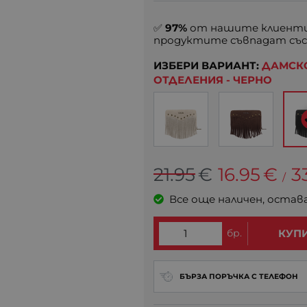
✅
97%
от нашите клиенти
продуктите съвпадат със
ИЗБЕРИ ВАРИАНТ:
ДАМСКО
ОТДЕЛЕНИЯ - ЧЕРНО
21.95
€
16.95
€
3
/
Все още наличен, остав
бр.
КУП
БЪРЗА ПОРЪЧКА С ТЕЛЕФОН