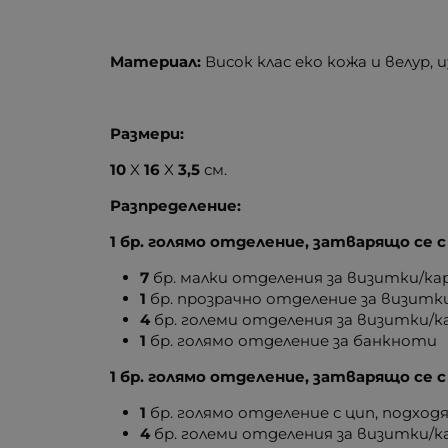
Материал:
Висок клас еко кожа и велур,
Размери:
10
X
16
X
3,5
см.
Разпределение:
1 бр. голямо отделение, затварящо се с
7
бр. малки отделения за визитки/к
1
бр. прозрачно отделение за визит
4
бр. големи отделения за визитки/
1
бр. голямо отделение за банкноти
1 бр. голямо отделение, затварящо се с
1
бр. голямо отделение с цип, подхо
4
бр. големи отделения за визитки/