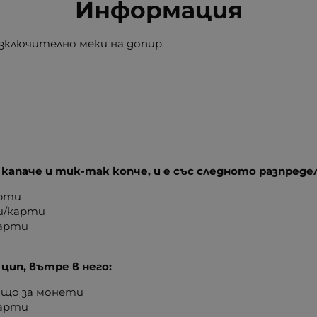
Информация
 изключително меки на допир.
 капаче и тик-так копче, и е със следното разпреде
арти
ки/карти
карти
 цип, вътре в него:
дящо за монети
карти