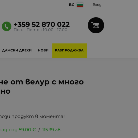
BG
Вход
+359 52 870 022
Пон. - Петък 10:00 - 17:00
ДАМСКИ ДРЕХИ
НОВИ
РАЗПРОДАЖБА
е от велур с много
рно
този продукт в момента!
над над
59.00
€
/
115.39
лв.