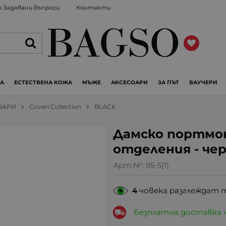
 Задавани Въпроси
Контакти
ЖА
ЕСТЕСТВЕНА КОЖА
МЪЖЕ
АКСЕСОАРИ
ЗА ПЪТ
ВАУЧЕРИ
ОАРИ
Coveri Collection
BLACK
Дамско портмон
отделения - че
Арт.№:
95-5(1)
4
човека разглеждат 
Безплатна доставка 