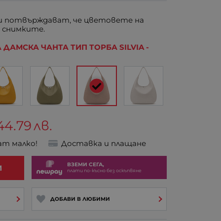
 потвърждават, че цветовете на
 снимките.
 ДАМСКА ЧАНТА ТИП ТОРБА SILVIA -
44.79
лв.
ат малко!
Доставка и плащане
ВЗЕМИ СЕГА,
И
плати по-късно без оскъпвяне
ДОБАВИ В ЛЮБИМИ