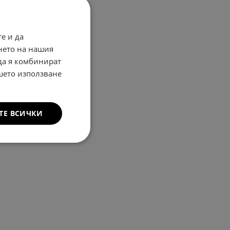
е и да
нето на нашия
 да я комбинират
ашето използване
ТЕ ВСИЧКИ