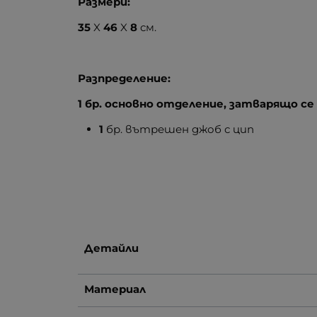
Размери:
35
X
46
X
8
см.
Разпределение:
1 бр. основно отделение, затварящо се 
1
бр. вътрешен джоб с цип
Детайли
Материал