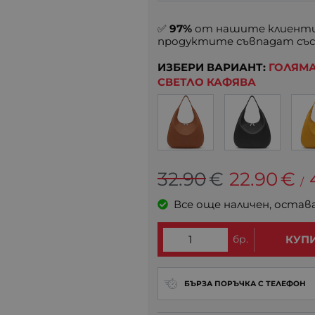
✅
97%
от нашите клиенти
продуктите съвпадат със
ИЗБЕРИ ВАРИАНТ:
ГОЛЯМА
СВЕТЛО КАФЯВА
32.90
€
22.90
€
/
Все още наличен, остав
бр.
КУП
БЪРЗА ПОРЪЧКА С ТЕЛЕФОН