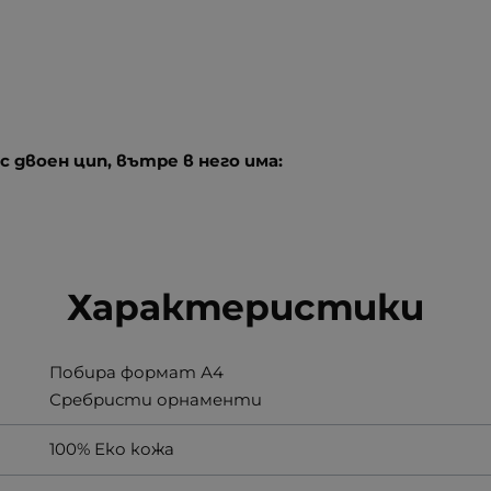
с двоен цип, вътре в него има:
Характеристики
Побира формат А4
Сребристи орнаменти
100% Еко кожа