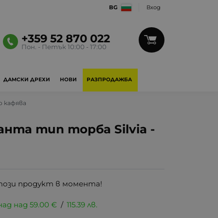
BG
Вход
+359 52 870 022
Пон. - Петък 10:00 - 17:00
ДАМСКИ ДРЕХИ
НОВИ
РАЗПРОДАЖБА
о кафява
анта тип торба Silvia -
този продукт в момента!
над над
59.00
€
/
115.39
лв.