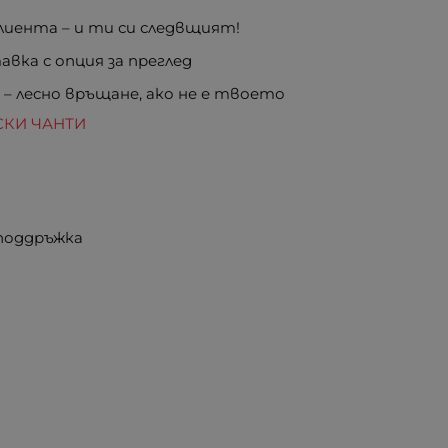
иента – и ти си следвщият!
вка с опция за преглед
е
– лесно връщане, ако не е твоето
СКИ ЧАНТИ
 поддръжка