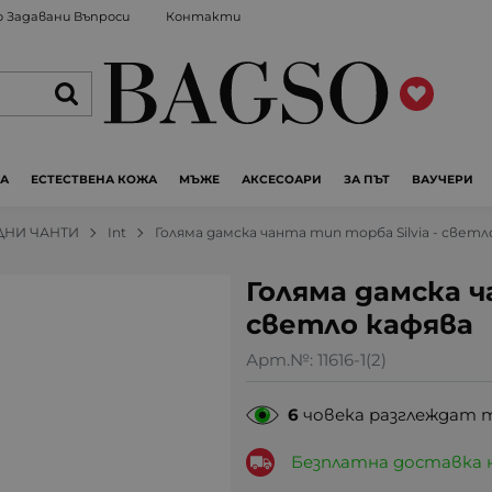
 Задавани Въпроси
Контакти
ЖА
ЕСТЕСТВЕНА КОЖА
МЪЖЕ
АКСЕСОАРИ
ЗА ПЪТ
ВАУЧЕРИ
ДНИ ЧАНТИ
Int
Голяма дамска чанта тип торба Silvia - светл
Голяма дамска ч
светло кафява
Арт.№:
11616-1(2)
6
човека разглеждат 
Безплатна доставка 