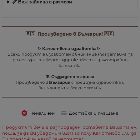
📏 Виж таблица с размери
🇧🇬 Произведено в България! 🇧🇬
✨ Качествена изработка✨
Всеки продукт е изработен с внимание към детайла, за
да осигури комфорт, издръжливост и дълготрайно
качество.
🧵 Създадено с грижа
Произведено в
България
с прецизна изработка и
внимание към всеки детайл.
Неналичен
Доставка и плащане
Продуктът вече е разпродаден, оставете Вашата ел.
поща, за да Ви уведомим щом го получим отново или да
Ви предложим негов заместител.