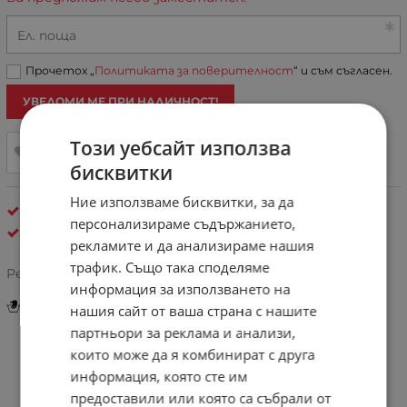
Ел. поща
Прочетох „
Политиката за поверителност
“ и съм съгласен.
УВЕДОМИ МЕ ПРИ НАЛИЧНОСТ!
Този уебсайт използва
ДОБАВИ В ЛЮБИМИ
бисквитки
Ние използваме бисквитки, за да
Блузи
персонализираме съдържанието,
New Age
рекламите и да анализираме нашия
трафик. Също така споделяме
Рейтинг:
информация за използването на
Инструкции за грижа и поддръжка
нашия сайт от ваша страна с нашите
партньори за реклама и анализи,
които може да я комбинират с друга
Отзиви към продукт
информация, която сте им
предоставили или която са събрали от