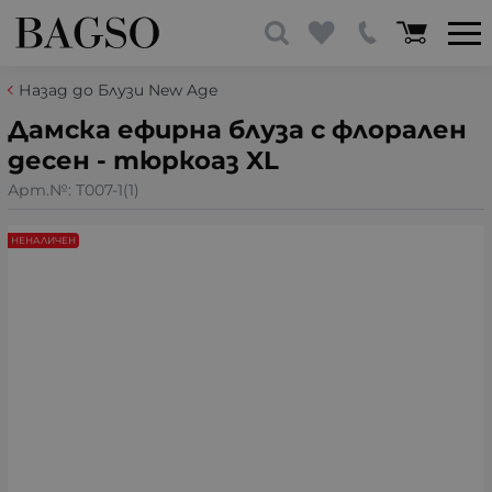
Назад до Блузи New Age
Дамска ефирна блуза с флорален
десен - тюркоаз XL
Арт.№:
T007-1(1)
НЕНАЛИЧЕН