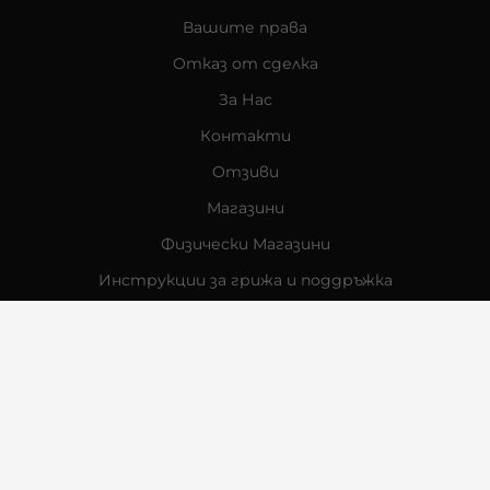
Вашите права
Отказ от сделка
За Нас
Контакти
Отзиви
Магазини
Физически Магазини
Инструкции за грижа и поддръжка
За търговци на едро
Карта на сайта
Контакти
Багсо Интернешънъл ЕООД
BG207491479