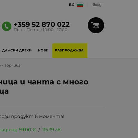
BG
Вход
+359 52 870 022
Пон. - Петък 10:00 - 17:00
ДАМСКИ ДРЕХИ
НОВИ
РАЗПРОДАЖБА
е - горчица
аница и чанта с много
ца
този продукт в момента!
над над
59.00
€
/
115.39
лв.