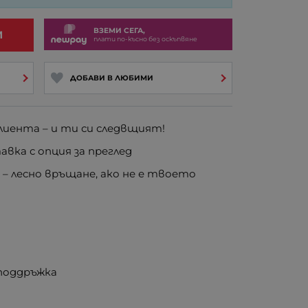
ВЗЕМИ СЕГА,
И
плати по-късно без оскъпвяне
ДОБАВИ В ЛЮБИМИ
иента – и ти си следвщият!
вка с опция за преглед
е
– лесно връщане, ако не е твоето
 поддръжка