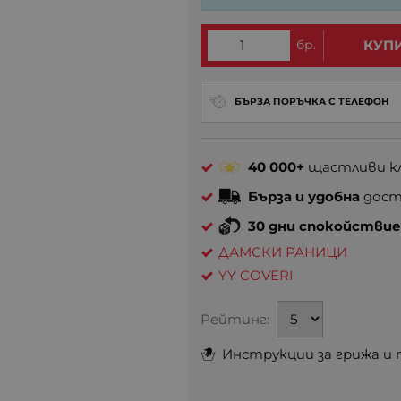
бр.
КУП
БЪРЗА ПОРЪЧКА С ТЕЛЕФОН
40 000+
щастливи кл
Бърза и удобна
доста
30 дни спокойстви
ДАМСКИ РАНИЦИ
YY COVERI
Рейтинг:
Инструкции за грижа и