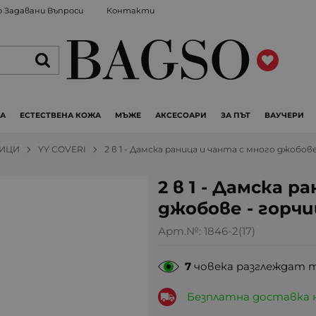
 Задавани Въпроси
Контакти
ЖА
ЕСТЕСТВЕНА КОЖА
МЪЖЕ
АКСЕСОАРИ
ЗА ПЪТ
ВАУЧЕРИ
НИЦИ
YY COVERI
2 в 1 - Дамска раница и чанта с много джобов
2 в 1 - Дамска р
джобове - горчи
Арт.№:
1846-2(17)
7
човека разглеждат 
Безплатна доставка 