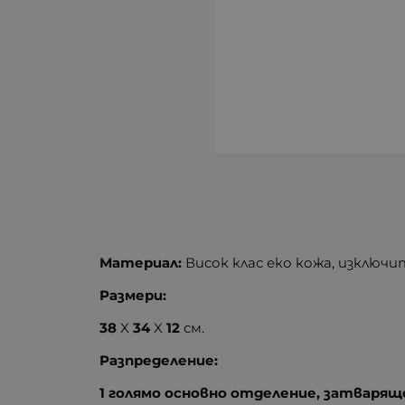
Материал:
Висок клас еко кожа, изключи
Размери:
38
X
34
X
12
см.
Разпределение:
1 голямо основно отделение, затварящо