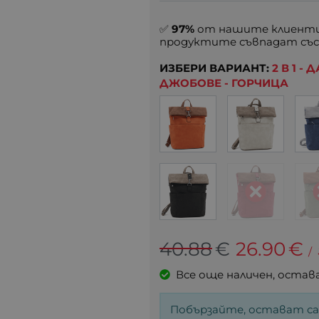
✅
97%
от нашите клиенти
продуктите съвпадат със
ИЗБЕРИ ВАРИАНТ:
2 В 1 
ДЖОБОВЕ - ГОРЧИЦА
40.88
€
26.90
€
/
Все още наличен, остав
Побързайте, остават с