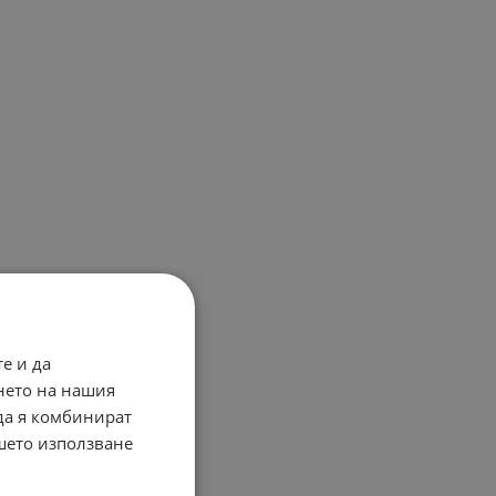
е и да
нето на нашия
 да я комбинират
ашето използване