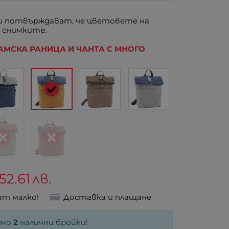
 потвърждават, че цветовете на
 снимките.
- ДАМСКА РАНИЦА И ЧАНТА С МНОГО
52.61
лв.
ат малко!
Доставка и плащане
амо
2
налични бройки!