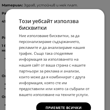
Материал:
Здрав, устойчив и мек плат.
Размери:
Този уебсайт използва
41
X
30
X
11
см.
бисквитки
Ние използваме бисквитки, за да
Разпределение:
персонализираме съдържанието,
1 бр. голямо отделение, затварящо се с цип, като в
рекламите и да анализираме нашия
него има:
трафик. Също така споделяме
1
бр. вътрешен джоб за лаптоп или таблет с
информация за използването на
предпазна лента с велкро лепенка за сигурно
нашия сайт от ваша страна с нашите
фиксиране
партньори за реклама и анализи,
Отпред на раницата:
които може да я комбинират с друга
информация, която сте им
1
бр. голям външен джоб с цип
предоставили или която са събрали от
1
бр. джоб с цип
вашето използване на техните услуги.
Отзад на раницата:
1
бр. външен джоб с цип
ПРИЕМЕТЕ ВСИЧКИ