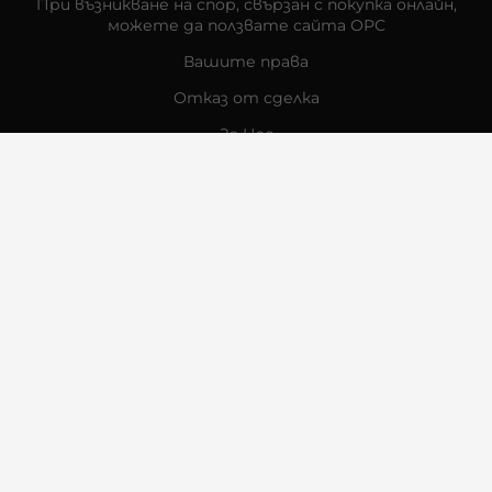
При възникване на спор, свързан с покупка онлайн,
можете да ползвате сайта ОРС
Вашите права
Отказ от сделка
За Нас
Контакти
Отзиви
Магазини
Физически Магазини
Инструкции за грижа и поддръжка
За търговци на едро
Карта на сайта
Контакти
Багсо Интернешънъл ЕООД