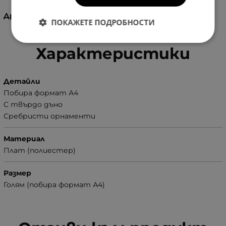
Дръжките на раницата се регулират.
ПОКАЖЕТЕ ПОДРОБНОСТИ
Характеристики
Детайли
Побира формат А4
С твърдо дъно
Сребристи орнаменти
Материал
Плат (полиестер)
Размер
Голям (побира формат А4)