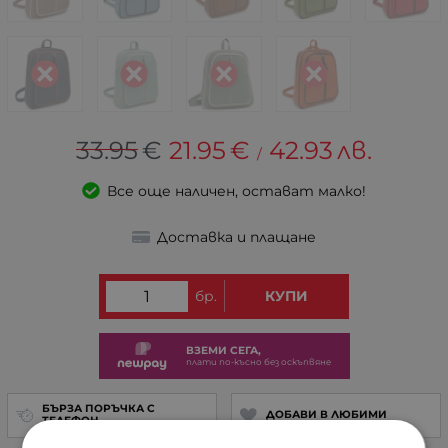
33.95
€
21.95
€
42.93
лв.
/
Все още наличен, остават малко!
Доставка и плащане
бр.
КУПИ
ВЗЕМИ СЕГА,
плати по-късно без оскъпвяне
БЪРЗА ПОРЪЧКА С
ДОБАВИ В ЛЮБИМИ
ТЕЛЕФОН