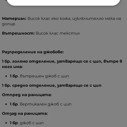
Материал:
Висок клас еко кожа, изключително мека на
допир
Вътрешност:
Висок клас текстил
Разпределение на джобове:
1 бр. голямо отделение, затварящо се с цип, вътре в
него има:
1 бр
. вътрешен джоб с цип
1 бр. средно отделение, затварящо се с цип
Отпред на раницата:
1
бр
. вертикален джоб с цип
Отзад на раницата:
1 бр
. джоб с цип