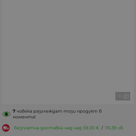
1 6
7
човека разглеждат този продукт в
момента!
Безплатна доставка над над
59.00
€
/
115.39
лв.