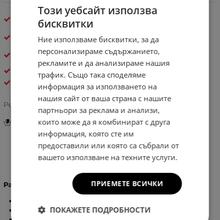
Този уебсайт използва
40 000+
щастливи клиента – и ти си
бисквитки
следвщият!
Бърза и удобна
доставка с опция за преглед
Ние използваме бисквитки, за да
персонализираме съдържанието,
30 дни спокойствие
– лесно връщане, ако не е
твоето
рекламите и да анализираме нашия
ДАМСКИ РАНИЦИ
трафик. Също така споделяме
Bagso
информация за използването на
нашия сайт от ваша страна с нашите
Рейтинг:
партньори за реклама и анализи,
които може да я комбинират с друга
Инструкции за грижа и поддръжка
информация, която сте им
предоставили или която са събрали от
вашето използване на техните услуги.
Информация
ПРИЕМЕТЕ ВСИЧКИ
Размери:
Височина -
35
см.
ПОКАЖЕТЕ ПОДРОБНОСТИ
Широчина -
33
см.
Дъно -
10
см