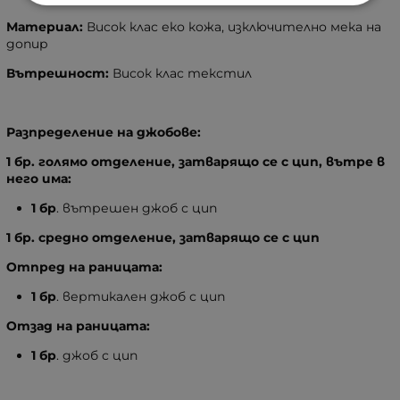
Материал:
Висок клас еко кожа, изключително мека на
допир
Вътрешност:
Висок клас текстил
Разпределение на джобове:
1 бр. голямо отделение, затварящо се с цип, вътре в
него има:
1 бр
. вътрешен джоб с цип
1 бр. средно отделение, затварящо се с цип
Отпред на раницата:
1
бр
. вертикален джоб с цип
Отзад на раницата:
1 бр
. джоб с цип