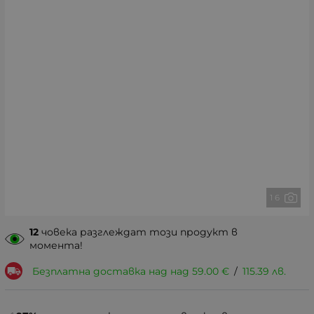
1 6
12
човека разглеждат този продукт в
момента!
Безплатна доставка над над
59.00
€
/
115.39
лв.