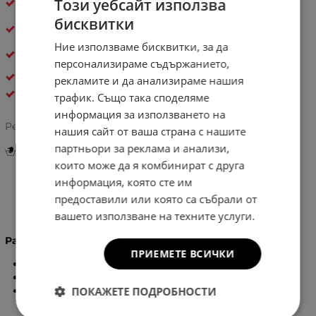
Този уебсайт използва
следвщият!
бисквитки
Бърза и удобна
доставка с опция за преглед
Ние използваме бисквитки, за да
30 дни спокойствие
– лесно връщане, ако не е
твоето
персонализираме съдържанието,
ДАМСКИ РАНИЦИ
рекламите и да анализираме нашия
Bagso
трафик. Също така споделяме
информация за използването на
Рейтинг:
нашия сайт от ваша страна с нашите
партньори за реклама и анализи,
Инструкции за грижа и поддръжка
които може да я комбинират с друга
информация, която сте им
предоставили или която са събрали от
Информация
вашето използване на техните услуги.
Размери:
ПРИЕМЕТЕ ВСИЧКИ
Височина -
35
см.
Широчина -
33
см.
Дъно -
10
см
ПОКАЖЕТЕ ПОДРОБНОСТИ