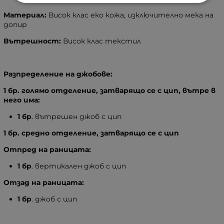
Материал:
Висок клас еко кожа, изключително мека на
допир
Вътрешност:
Висок клас текстил
Разпределение на джобове:
1 бр. голямо отделение, затварящо се с цип, вътре в
него има:
1 бр
. вътрешен джоб с цип
1 бр. средно отделение, затварящо се с цип
Отпред на раницата:
1
бр
. вертикален джоб с цип
Отзад на раницата:
1 бр
. джоб с цип