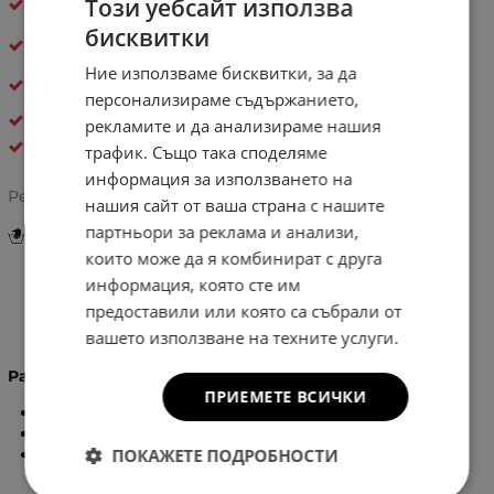
Този уебсайт използва
следвщият!
бисквитки
Бърза и удобна
доставка с опция за преглед
Ние използваме бисквитки, за да
30 дни спокойствие
– лесно връщане, ако не е
твоето
персонализираме съдържанието,
ДАМСКИ РАНИЦИ
рекламите и да анализираме нашия
Bagso
трафик. Също така споделяме
информация за използването на
Рейтинг:
нашия сайт от ваша страна с нашите
партньори за реклама и анализи,
Инструкции за грижа и поддръжка
които може да я комбинират с друга
информация, която сте им
предоставили или която са събрали от
Информация
вашето използване на техните услуги.
Размери:
ПРИЕМЕТЕ ВСИЧКИ
Височина -
35
см.
Широчина -
33
см.
ПОКАЖЕТЕ ПОДРОБНОСТИ
Дъно -
10
см