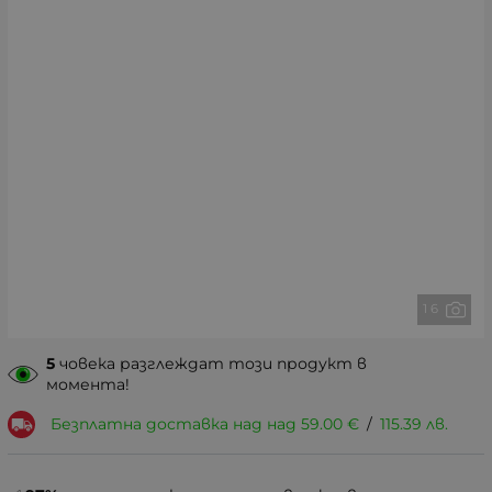
1 6
5
човека разглеждат този продукт в
момента!
Безплатна доставка над над
59.00
€
/
115.39
лв.