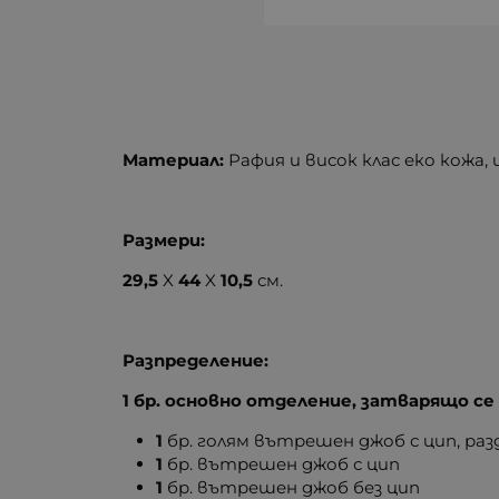
Материал:
Рафия и висок клас еко кожа,
Размери:
29,5
X
44
X
10,5
см.
Разпределение:
1 бр. основно отделение, затварящо се 
1
бр. голям вътрешен джоб с цип, ра
1
бр. вътрешен джоб с цип
1
бр. вътрешен джоб без цип