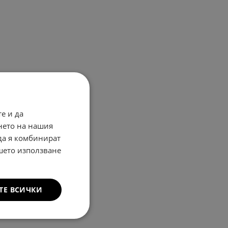
е и да
нето на нашия
 да я комбинират
ашето използване
ТЕ ВСИЧКИ