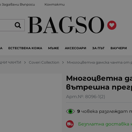
 Задавани Въпроси
Контакти
ЖА
ЕСТЕСТВЕНА КОЖА
МЪЖЕ
АКСЕСОАРИ
ЗА ПЪТ
ВАУЧЕРИ
ДНИ ЧАНТИ
Coveri Collection
Многоцветна дамска чанта от 
Многоцветна да
вътрешна прег
Арт.№:
8096-1(2)
9
човека разглеждат 
Безплатна доставка 