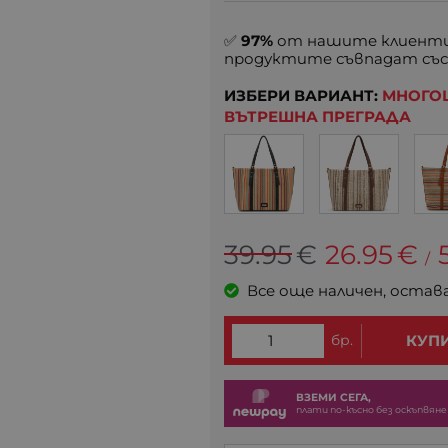
✅
97%
от нашите клиенти
продуктите съвпадат със
ИЗБЕРИ ВАРИАНТ:
МНОГОЦ
ВЪТРЕШНА ПРЕГРАДА
39.95
€
26.95
€
/
Все още наличен, остав
бр.
КУП
ВЗЕМИ СЕГА,
плати по-късно без оскъпвяне