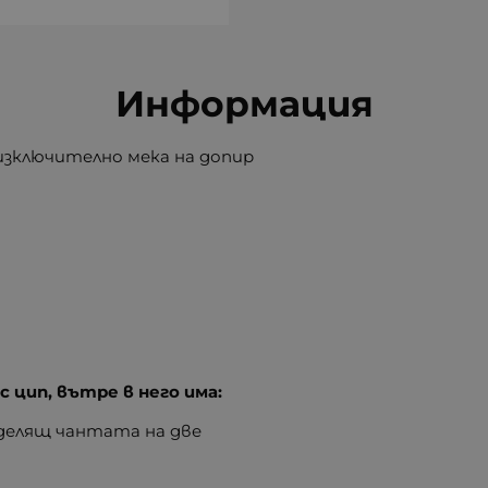
Информация
 изключително мека на допир
с цип, вътре в него има:
зделящ чантата на две