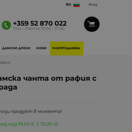
BG
Вход
+359 52 870 022
Пон. - Петък 10:00 - 17:00
ДАМСКИ ДРЕХИ
НОВИ
РАЗПРОДАЖБА
рафия
мска чанта от рафия с
рада
този продукт в момента!
над над
59.00
€
/
115.39
лв.