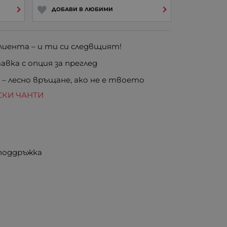
ДОБАВИ В ЛЮБИМИ
иента – и ти си следвщият!
вка с опция за преглед
е
– лесно връщане, ако не е твоето
СКИ ЧАНТИ
 поддръжка