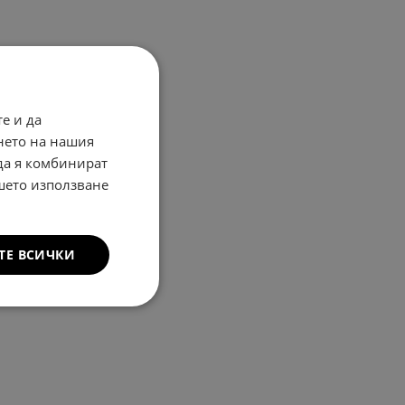
е и да
нето на нашия
 да я комбинират
ашето използване
ТЕ ВСИЧКИ