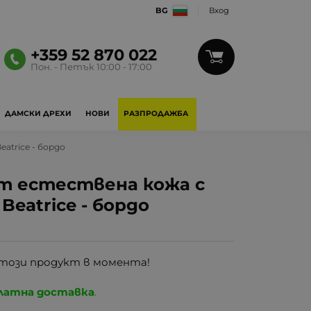
BG
Вход
+359 52 870 022
Пон. - Петък 10:00 - 17:00
ДАМСКИ ДРЕХИ
НОВИ
РАЗПРОДАЖБА
trice - бордо
т естествена кожа с
eatrice - бордо
този продукт в момента!
латна доставка
.