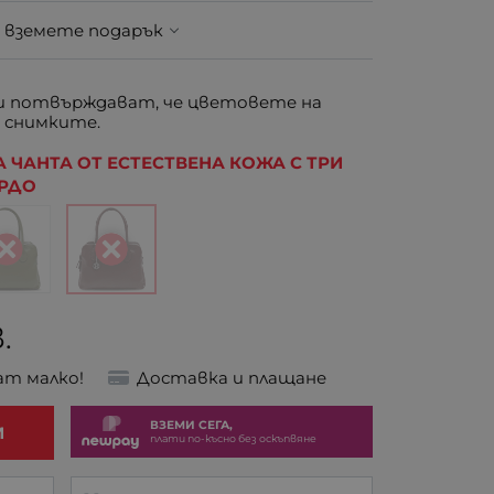
 вземете подарък
 потвърждават, че цветовете на
 снимките.
 ЧАНТА ОТ ЕСТЕСТВЕНА КОЖА С ТРИ
ОРДО
.
ат малко!
Доставка и плащане
ВЗЕМИ СЕГА,
И
плати по-късно без оскъпвяне