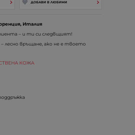
ДОБАВИ В ЛЮБИМИ
оренция, Италия
иента – и ти си следвщият!
е
– лесно връщане, ако не е твоето
ЕСТВЕНА КОЖА
 поддръжка