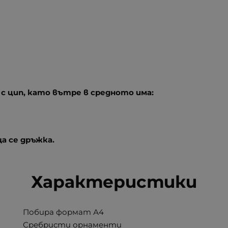
 с цип, като вътре в средното има:
а се дръжка.
Характеристики
Побира формат А4
Сребристи орнаменти