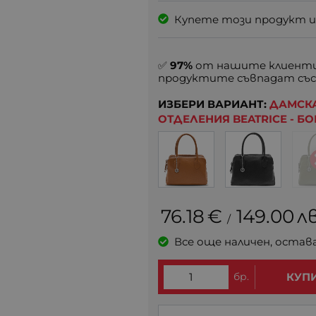
Купете този продукт и
✅
97%
от нашите клиенти
продуктите съвпадат със
ИЗБЕРИ ВАРИАНТ:
ДАМСКА
ОТДЕЛЕНИЯ BEATRICE - Б
76.18
€
149.00
лв
/
Все още наличен, остав
бр.
КУП