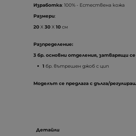
Изработка
: 100% - Естествена кожа
Размери
:
20
X
30
X
10
см
Разпределение:
3 бр. основни отделения, затварящи се
1
бр. вътрешен джоб с цип
Моделът се предлага с дълга/регулиращ
Детайли