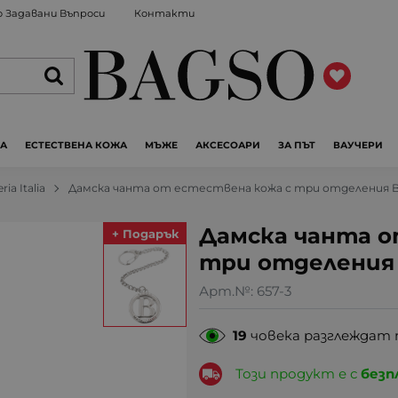
 Задавани Въпроси
Контакти
ЖА
ЕСТЕСТВЕНА КОЖА
МЪЖЕ
АКСЕСОАРИ
ЗА ПЪТ
ВАУЧЕРИ
ria Italia
Дамска чанта от естествена кожа с три отделения Bea
Дамска чанта о
+ Подарък
три отделения B
Арт.№:
657-3
19
човека разглеждат 
Този продукт е с
безп