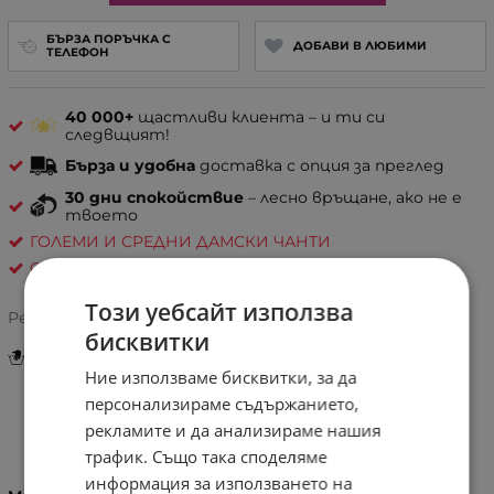
БЪРЗА ПОРЪЧКА С
ДОБАВИ В ЛЮБИМИ
ТЕЛЕФОН
40 000+
щастливи клиента – и ти си
следвщият!
Бърза и удобна
доставка с опция за преглед
30 дни спокойствие
– лесно връщане, ако не е
твоето
ГОЛЕМИ И СРЕДНИ ДАМСКИ ЧАНТИ
Coveri Collection
Този уебсайт използва
Рейтинг:
бисквитки
Инструкции за грижа и поддръжка
Ние използваме бисквитки, за да
персонализираме съдържанието,
рекламите и да анализираме нашия
Информация
трафик. Също така споделяме
информация за използването на