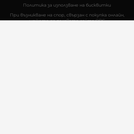
Политика за използване на бисквитки
При възникване на спор, свързан с покупка онлайн,
можете да ползвате сайта ОРС
Вашите права
Отказ от сделка
За Нас
Контакти
Отзиви
Магазини
Физически Магазини
Инструкции за грижа и поддръжка
За търговци на едро
Карта на сайта