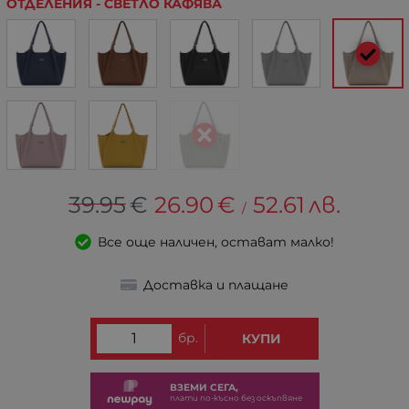
ОТДЕЛЕНИЯ - СВЕТЛО КАФЯВА
39.95
€
26.90
€
52.61
лв.
/
Все още наличен, остават малко!
Доставка и плащане
бр.
КУПИ
ВЗЕМИ СЕГА,
плати по-късно без оскъпвяне