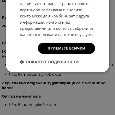
Материал:
Здрав, устойчив и мек плат.
нашия сайт от ваша страна с нашите
партньори за реклама и анализи,
които може да я комбинират с друга
Размери:
информация, която сте им
26
X
40
X
13
см.
предоставили или която са събрали от
вашето използване на техните услуги.
Разпределение:
ПРИЕМЕТЕ ВСИЧКИ
1 бр. голямо отделение, затварящо се с цип, в него
има:
ПОКАЖЕТЕ ПОДРОБНОСТИ
2
бр. вътрешен джоб без цип, подходящ за телефон
ключове
1
бр. вътрешен джоб с цип
2 бр. голямо отделение, затварящо се с магнитно
копче
Отзад на чантата:
1
бр. външен джоб с цип