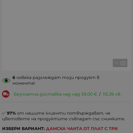
1 5
6
човека разглеждат този продукт в
момента!
Безплатна доставка над над
59.00
€
/
115.39
лв.
✅
97%
от нашите клиенти потвърждават, че
цветовете на продуктите съвпадат със снимките.
ИЗБЕРИ ВАРИАНТ:
ДАМСКА ЧАНТА ОТ ПЛАТ С ТРИ