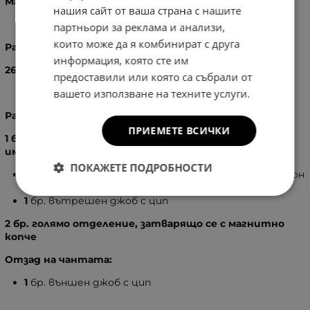
Материал:
Здрав, устойчив и мек плат.
нашия сайт от ваша страна с нашите
партньори за реклама и анализи,
които може да я комбинират с друга
Размери:
информация, която сте им
26
X
40
X
13
см.
предоставили или която са събрали от
вашето използване на техните услуги.
Разпределение:
ПРИЕМЕТЕ ВСИЧКИ
1 бр. голямо отделение, затварящо се с цип, в него
има:
ПОКАЖЕТЕ ПОДРОБНОСТИ
2
бр. вътрешен джоб без цип, подходящ за телефон
ключове
1
бр. вътрешен джоб с цип
2 бр. голямо отделение, затварящо се с магнитно
копче
Отзад на чантата:
1
бр. външен джоб с цип