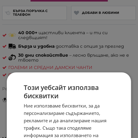
БЪРЗА ПОРЪЧКА С
ДОБАВИ В ЛЮБИМИ
ТЕЛЕФОН
40 000+
щастливи клиента – и ти си
следвщият!
Бърза и удобна
доставка с опция за преглед
30 дни спокойствие
– лесно връщане, ако не е
твоето
ГОЛЕМИ И СРЕДНИ ДАМСКИ ЧАНТИ
Coveri Collection
Този уебсайт използва
Рейтинг:
бисквитки
Инструкции за грижа и поддръжка
Ние използваме бисквитки, за да
персонализираме съдържанието,
рекламите и да анализираме нашия
Информация
трафик. Също така споделяме
информация за използването на