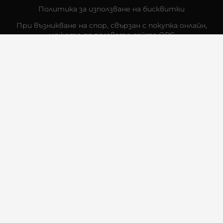
Политика за използване на бисквитки
При възникване на спор, свързан с покупка онлайн,
можете да ползвате сайта ОРС
Вашите права
Отказ от сделка
За Нас
Контакти
Отзиви
Магазини
Физически Магазини
Инструкции за грижа и поддръжка
За търговци на едро
Карта на сайта