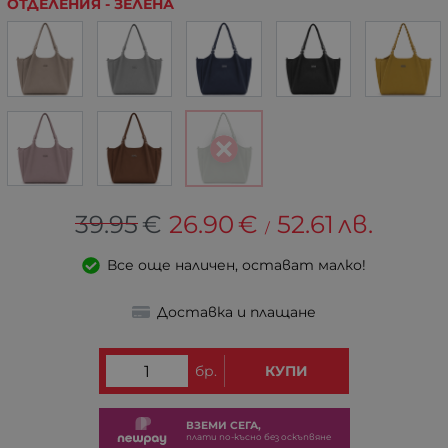
ОТДЕЛЕНИЯ - ЗЕЛЕНА
39.95
€
26.90
€
52.61
лв.
/
Все още наличен, остават малко!
Доставка и плащане
бр.
КУПИ
ВЗЕМИ СЕГА,
плати по-късно без оскъпвяне