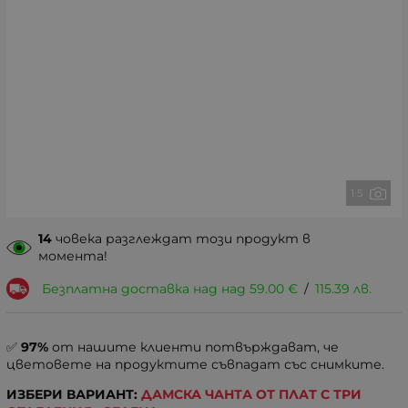
1 5
14
човека разглеждат този продукт в
момента!
Безплатна доставка над над
59.00
€
/
115.39
лв.
✅
97%
от нашите клиенти потвърждават, че
цветовете на продуктите съвпадат със снимките.
ИЗБЕРИ ВАРИАНТ:
ДАМСКА ЧАНТА ОТ ПЛАТ С ТРИ