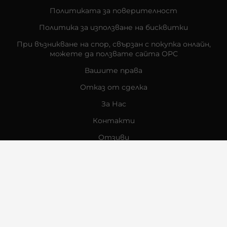
Политиката за поверителност
Политика за използване на бисквитки
При възникване на спор, свързан с покупка онлайн,
можете да ползвате сайта ОРС
Вашите права
Отказ от сделка
За Нас
Контакти
Отзиви
Магазини
Физически Магазини
Инструкции за грижа и поддръжка
За търговци на едро
Карта на сайта