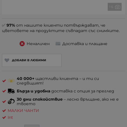
1 6
✅
97%
от нашите клиенти потвърждават, че
цветовете на продуктите съвпадат със снимките.
Неналичен
Доставка и плащане
ДОБАВИ В ЛЮБИМИ
40 000+
щастливи клиента – и ти си
следвщият!
Бърза и удобна
доставка с опция за преглед
30 дни спокойствие
– лесно връщане, ако не е
твоето
МАЛКИ ЧАНТИ
Int