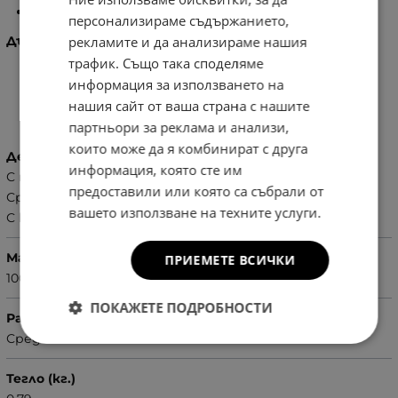
1
бр. външен джоб с цип
персонализираме съдържанието,
рекламите и да анализираме нашия
Дългата дръжка се регулира.
трафик. Също така споделяме
информация за използването на
Характеристики
нашия сайт от ваша страна с нашите
партньори за реклама и анализи,
които може да я комбинират с друга
Детайли
информация, която сте им
С твърдо дъно
предоставили или която са събрали от
Сребристи орнаменти
вашето използване на техните услуги.
С краченца на дъното
Материал
ПРИЕМЕТЕ ВСИЧКИ
100% Еко кожа
ПОКАЖЕТЕ ПОДРОБНОСТИ
Размер
Среден
Тегло (кг.)