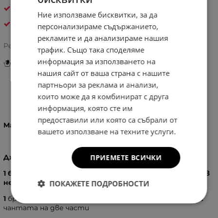
ДАМСКИ ЧАНТИ ЗА И ПРЕЗ РАМО ОТ ЕСТЕСТВЕНА
КОЖА
Ние използваме бисквитки, за да
Pelletteria Italia
персонализираме съдържанието,
рекламите и да анализираме нашия
5.0/5 на базата на
3 оценки
Рейтинг:
трафик. Също така споделяме
информация за използването на
Инструкции за грижа и поддръжка
нашия сайт от ваша страна с нашите
партньори за реклама и анализи,
които може да я комбинират с друга
Информация
информация, която сте им
предоставили или която са събрали от
Материал:
100% - Естествена кожа
вашето използване на техните услуги.
Джобове:
ПРИЕМЕТЕ ВСИЧКИ
1 бр. голямо отделение, затварящо се с цип, вътре в
него:
ПОКАЖЕТЕ ПОДРОБНОСТИ
1
бр. голям вътрешен джоб с цип, който разполовява
чантата на две части