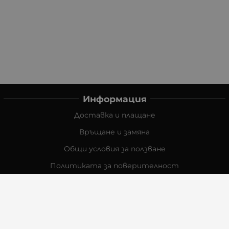
Информация
Доставка и плащане
Връщане и замяна
Общи условия за ползване
Политиката за поверителност
Политика за използване на бисквитки
При възникване на спор, свързан с покупка онлайн,
можете да ползвате сайта ОРС
Вашите права