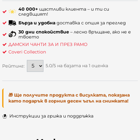
40 000+
щастливи клиента – и ти си
следвщият!
Бърза и удобна
доставка с опция за преглед
30 дни спокойствие
– лесно връщане, ако не е
твоето
ДАМСКИ ЧАНТИ ЗА И ПРЕЗ РАМО
Coveri Collection
5.0/5 на базата на
1 оценка
Рейтинг:
🎁 Ще получите продукта с висулката, показана
като подарък в горния десен ъгъл на снимката!
Инструкции за грижа и поддръжка