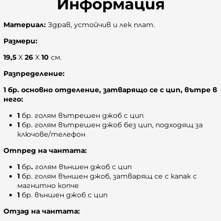
Информация
Материал:
Здрав, устойчив и лек плат.
Размери:
19,5
X
26
X
10
см.
Разпределение:
1 бр. основно отделение, затварящо се с цип, вътре в
него:
1
бр. голям вътрешен джоб с цип
1
бр. голям вътрешен джоб без цип, подходящ за
ключове/телефон
Отпред на чантата:
1
бр
.
голям външен джоб с цип
1
бр. голям външен джоб, затварящ се с капак с
магнитно копче
1
бр. външен джоб с цип
Отзад на чантата: