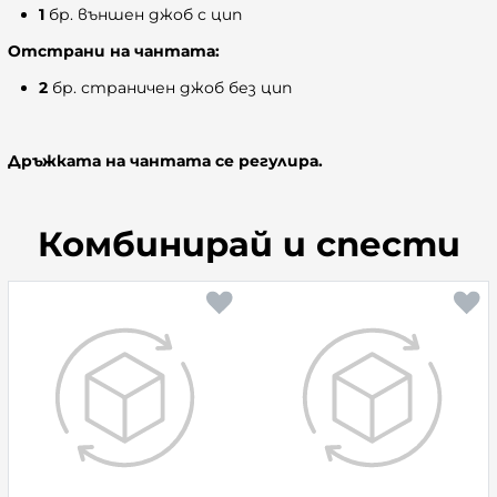
1
бр. външен джоб с цип
Отстрани на чантата:
2
бр. страничен джоб без цип
Дръжката на чантата се регулира.
Комбинирай и спести