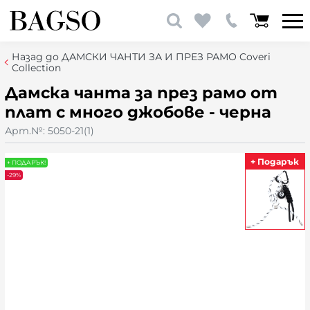
Назад до ДАМСКИ ЧАНТИ ЗА И ПРЕЗ РАМО Coveri
Collection
Дамска чанта за през рамо от
плат с много джобове - черна
Арт.№:
5050-21(1)
+ Подарък
+ ПОДАРЪК!
-29%