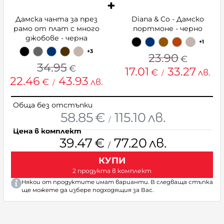
Дамска чанта за през
Diana & Co - Дамско
рамо от плат с много
портмоне - черно
джобове - черна
+1
+3
23.90
€
34.95
€
17.01
33.27
€
лв.
/
22.46
43.93
€
лв.
/
Обща без отстъпки
58.85
€
115.10
лв.
/
Цена в комплект
39.47
€
77.20
лв.
/
КУПИ
2 продукта в комплект
Някои от продуктите имат варианти. В следваща стъпка
ще можете да избере подходящия за Вас.