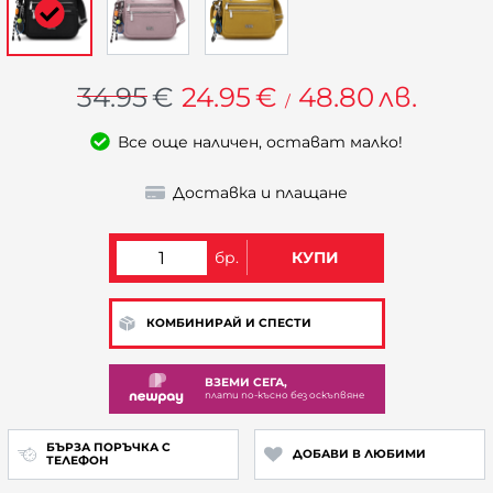
34.95
€
24.95
€
48.80
лв.
/
Все още наличен, остават малко!
Доставка и плащане
бр.
КУПИ
КОМБИНИРАЙ И СПЕСТИ
ВЗЕМИ СЕГА,
плати по-късно без оскъпвяне
БЪРЗА ПОРЪЧКА С
ДОБАВИ В ЛЮБИМИ
ТЕЛЕФОН