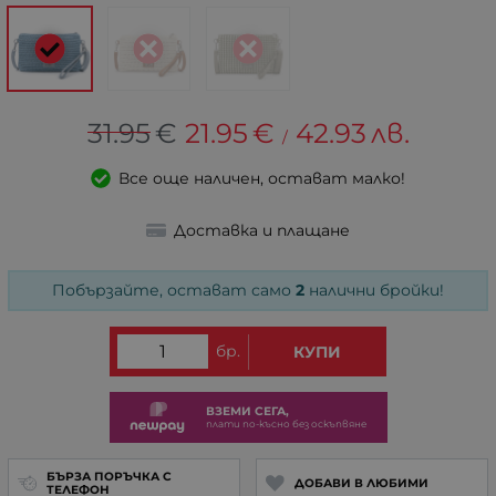
31.95
€
21.95
€
42.93
лв.
/
Все още наличен, остават малко!
Доставка и плащане
Побързайте, остават само
2
налични бройки!
бр.
КУПИ
ВЗЕМИ СЕГА,
плати по-късно без оскъпвяне
БЪРЗА ПОРЪЧКА С
ДОБАВИ В ЛЮБИМИ
ТЕЛЕФОН