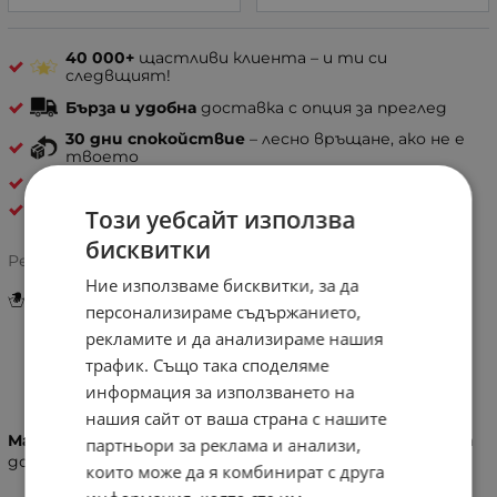
40 000+
щастливи клиента – и ти си
следвщият!
Бърза и удобна
доставка с опция за преглед
30 дни спокойствие
– лесно връщане, ако не е
твоето
ДАМСКИ ЧАНТИ ЗА И ПРЕЗ РАМО
Coveri Collection
Този уебсайт използва
бисквитки
Рейтинг:
Ние използваме бисквитки, за да
Инструкции за грижа и поддръжка
персонализираме съдържанието,
рекламите и да анализираме нашия
трафик. Също така споделяме
Информация
информация за използването на
нашия сайт от ваша страна с нашите
Материал:
Висок клас еко кожа, изключително мека на
партньори за реклама и анализи,
допир и рафия.
които може да я комбинират с друга