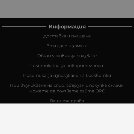
Информация
Доставка и плащане
Връщане и замяна
Общи условия за ползване
Политиката за поверителност
Политика за използване на бисквитки
При възникване на спор, свързан с покупка онлайн,
можете да ползвате сайта ОРС
Вашите права
Отказ от сделка
За Нас
Контакти