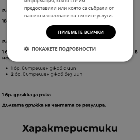
информация, която сте им
предоставили или която са събрали от
Размери:
вашето използване на техните услуги.
18
X
26
см.
ПРИЕМЕТЕ ВСИЧКИ
Разпределение:
ПОКАЖЕТЕ ПОДРОБНОСТИ
1 бр. основно отделение, затварящо се с цип, вътре в
него има:
1
бр. вътрешен джоб с цип
2
бр. вътрешен джоб без цип
1 бр. дръжка за ръка
Дългата дръжка на чантата се регулира.
Характеристики