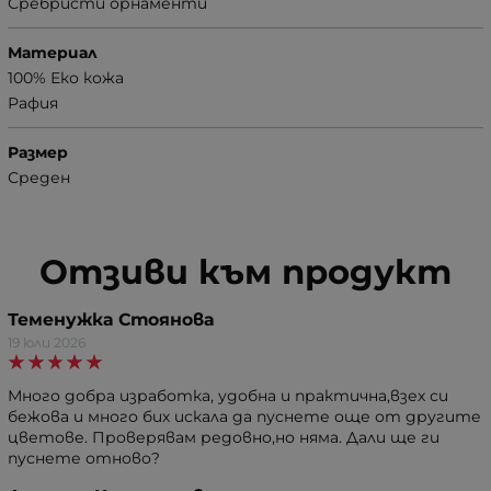
Сребристи орнаменти
Материал
100% Еко кожа
Рафия
Размер
Среден
Отзиви към продукт
Теменужка Стоянова
19 юли 2026
Много добра изработка, удобна и практична,взех си
бежова и много бих искала да пуснете още от другите
цветове. Проверявам редовно,но няма. Дали ще ги
пуснете отново?