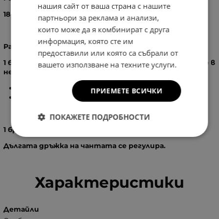
нашия сайт от ваша страна с нашите
18
X
26
см.
партньори за реклама и анализи,
които може да я комбинират с друга
информация, която сте им
Разпределение:
предоставили или която са събрали от
1 бр. основно отделение, затварящо се с цип, вътре в
вашето използване на техните услуги.
него има:
1
бр. вътрешен джоб с цип
ПРИЕМЕТЕ ВСИЧКИ
2
бр. вътрешен джоб без цип
ПОКАЖЕТЕ ПОДРОБНОСТИ
1 бр. дръжка за ръка
Дългата дръжка на чантата се регулира.
Характеристики
Детайли