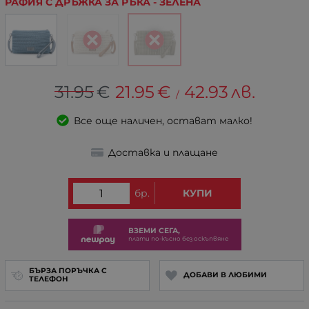
РАФИЯ С ДРЪЖКА ЗА РЪКА - ЗЕЛЕНА
31.95
€
21.95
€
42.93
лв.
/
Все още наличен, остават малко!
Доставка и плащане
бр.
КУПИ
ВЗЕМИ СЕГА,
плати по-късно без оскъпвяне
БЪРЗА ПОРЪЧКА С
ДОБАВИ В ЛЮБИМИ
ТЕЛЕФОН