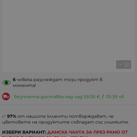
1 6
6
човека разглеждат този продукт в
момента!
Безплатна доставка над над
59.00
€
/
115.39
лв.
✅
97%
от нашите клиенти потвърждават, че
цветовете на продуктите съвпадат със снимките.
ИЗБЕРИ ВАРИАНТ:
ДАМСКА ЧАНТА ЗА ПРЕЗ РАМО ОТ