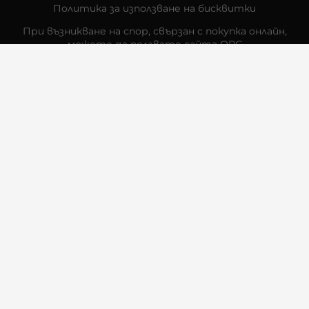
Политика за използване на бисквитки
При възникване на спор, свързан с покупка онлайн,
можете да ползвате сайта ОРС
Вашите права
Отказ от сделка
За Нас
Контакти
Отзиви
Магазини
Физически Магазини
Инструкции за грижа и поддръжка
За търговци на едро
Карта на сайта