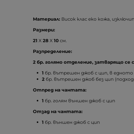
Материал:
Висок клас еко кожа, изключи
Размери:
21
X
28
X
10
см.
Разпределение:
2 бр. голямо отделение, затварящо се с
1
бр. вътрешен джоб с цип, в еднот
2
бр. вътрешен джоб без цип (подход
Отпред на чантата:
1
бр. голям външен джоб с цип
Отзад на чантата:
1
бр. външен джоб с цип