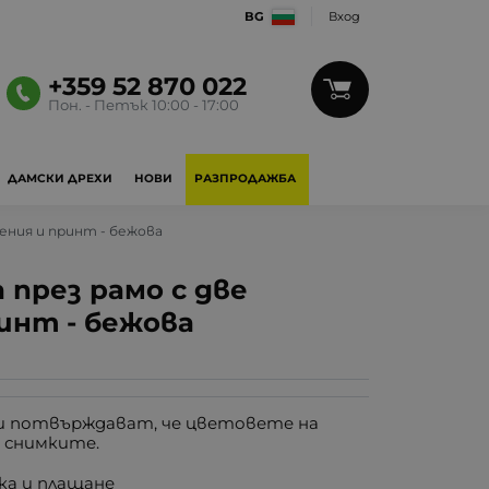
BG
Вход
+359 52 870 022
Пон. - Петък 10:00 - 17:00
ДАМСКИ ДРЕХИ
НОВИ
РАЗПРОДАЖБА
ления и принт - бежова
 през рамо с две
инт - бежова
 потвърждават, че цветовете на
 снимките.
ка и плащане