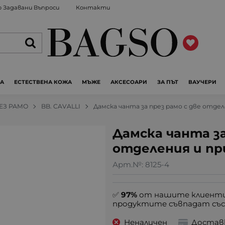
 Задавани Въпроси
Контакти
ЖА
ЕСТЕСТВЕНА КОЖА
МЪЖЕ
АКСЕСОАРИ
ЗА ПЪТ
ВАУЧЕРИ
РЕЗ РАМО
BB. CAVALLI
Дамска чанта за през рамо с две отде
Дамска чанта за
отделения и пр
Арт.№:
8125-4
✅
97%
от нашите клиенти
продуктите съвпадат със
Неналичен
Достав