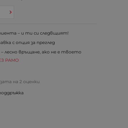
иента – и ти си следвщият!
вка с опция за преглед
е
– лесно връщане, ако не е твоето
ЕЗ РАМО
базата на
2 оценки
 поддръжка