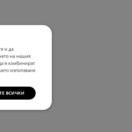
е и да
нето на нашия
 да я комбинират
ашето използване
ТЕ ВСИЧКИ