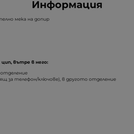
Информация
телно мека на допир
 цип, вътре в него:
о отделение
ящ за телефон/ключове), в другото отделение