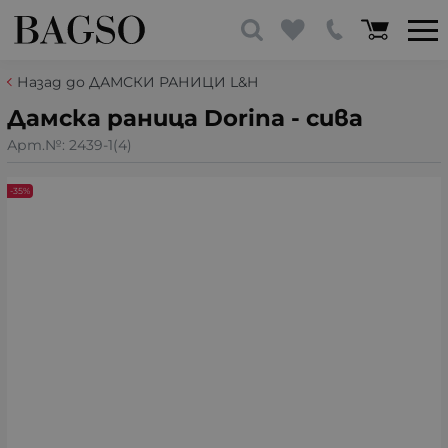
Назад до ДАМСКИ РАНИЦИ L&H
Дамска раница Dorina - сива
Арт.№:
2439-1(4)
-35%