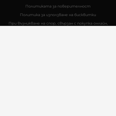
Политиката за поверителност
Политика за използване на бисквитки
При възникване на спор, свързан с покупка онлайн,
можете да ползвате сайта ОРС
Вашите права
Отказ от сделка
За Нас
Контакти
Отзиви
Магазини
Физически Магазини
Инструкции за грижа и поддръжка
За търговци на едро
Карта на сайта