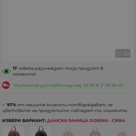
1 5
17
човека разглеждат този продукт в
момента!
Безплатна доставка над над
59.00
€
/
115.39
лв.
✅
97%
от нашите клиенти потвърждават, че
цветовете на продуктите съвпадат със снимките.
ИЗБЕРИ ВАРИАНТ:
ДАМСКА РАНИЦА DORINA - СИВА