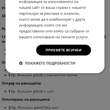
информация за използването на
нашия сайт от ваша страна с нашите
Размери:
партньори за реклама и анализи,
33
X
26
X
11
см.
които може да я комбинират с друга
информация, която сте им
Разпределение:
предоставили или която са събрали от
вашето използване на техните услуги.
1 бр. голямо отделение, затварящо се с цип, вътре в
него:
1
бр.
вътрешен джоб с цип
ПРИЕМЕТЕ ВСИЧКИ
1
бр. вътрешен джоб без цип
Отпред на раницата:
ПОКАЖЕТЕ ПОДРОБНОСТИ
2
бр. външен джоб с цип
1
бр. външен джоб с магнитно копче
Отзад на раницата:
1
бр. външен джоб с цип
Отстрани на раницата:
2
бр. външен джоб без цип