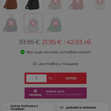
33.95
€
21.95
€
42.93
лв.
/
Все още наличен, остават малко!
Доставка и плащане
бр.
КУПИ
ВЗЕМИ СЕГА,
плати по-късно без оскъпвяне
БЪРЗА ПОРЪЧКА С
ДОБАВИ В ЛЮБИМИ
ТЕЛЕФОН