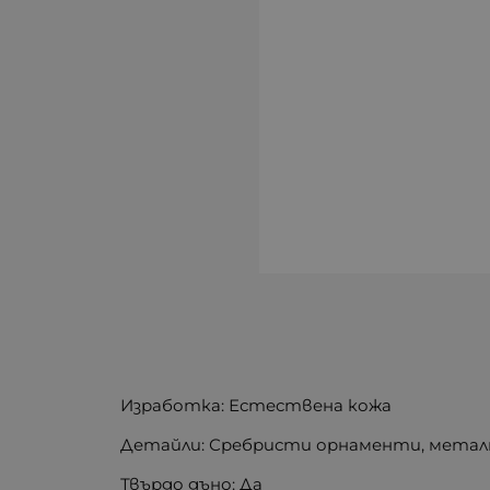
Изработка: Естествена кожа
Детайли: Сребристи орнаменти, метал
Твърдо дъно: Да