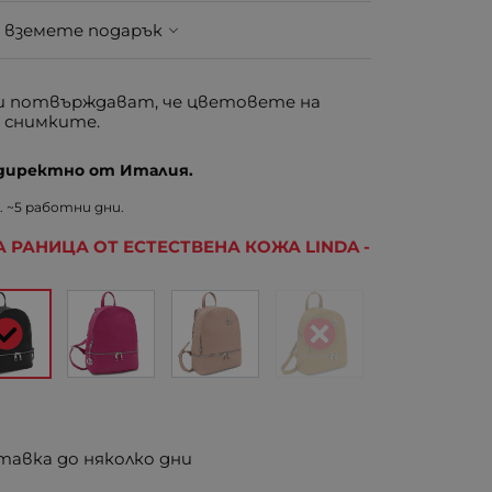
 вземете подарък
 потвърждават, че цветовете на
 снимките.
 директно от Италия.
 ~5 работни дни.
 РАНИЦА ОТ ЕСТЕСТВЕНА КОЖА LINDA -
.
тавка до няколко дни