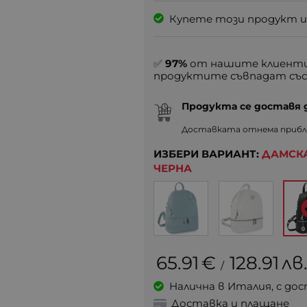
Купете този продукт и
✅
97%
от нашите клиенти
продуктите съвпадат със
Продукта се доставя
Доставката отнема прибл.
ИЗБЕРИ ВАРИАНТ:
ДАМСКА
ЧЕРНА
65.91
€
128.91
лв
/
Налична в Италия, с дос
Доставка и плащане