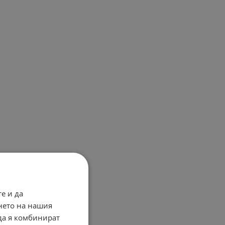
е и да
нето на нашия
 да я комбинират