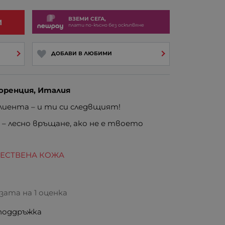
ВЗЕМИ СЕГА,
И
плати по-късно без оскъпвяне
ДОБАВИ В ЛЮБИМИ
оренция, Италия
иента – и ти си следвщият!
е
– лесно връщане, ако не е твоето
ТЕСТВЕНА КОЖА
базата на
1 оценка
 поддръжка