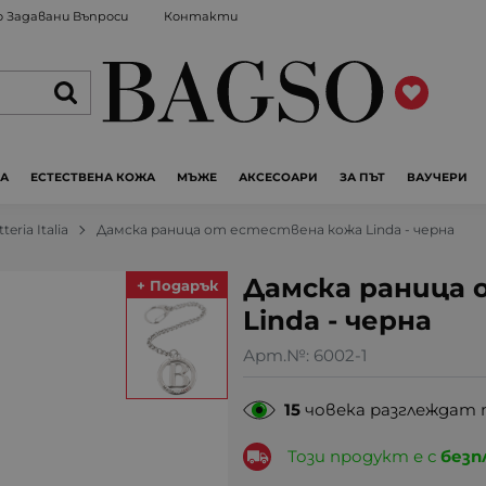
 Задавани Въпроси
Контакти
ЖА
ЕСТЕСТВЕНА КОЖА
МЪЖЕ
АКСЕСОАРИ
ЗА ПЪТ
ВАУЧЕРИ
tteria Italia
Дамска раница от естествена кожа Linda - черна
Дамска раница 
+ Подарък
Linda - черна
Арт.№:
6002-1
15
човека разглеждат 
Този продукт е с
безп