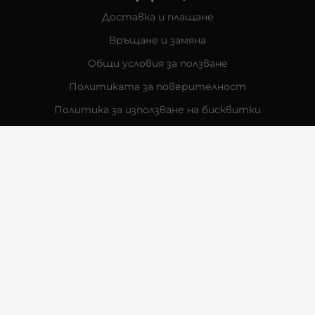
Доставка и плащане
Връщане и замяна
Общи условия за ползване
Политиката за поверителност
Политика за използване на бисквитки
При възникване на спор, свързан с покупка онлайн,
можете да ползвате сайта ОРС
Вашите права
Отказ от сделка
За Нас
Контакти
Отзиви
Магазини
Физически Магазини