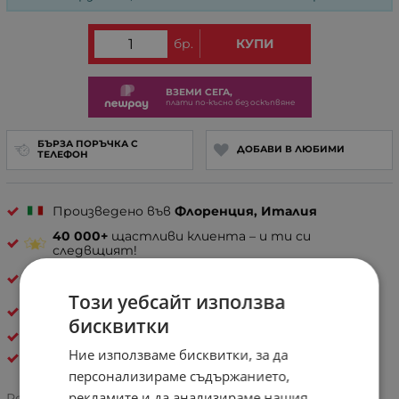
бр.
КУПИ
ВЗЕМИ СЕГА,
плати по-късно без оскъпвяне
БЪРЗА ПОРЪЧКА С
ДОБАВИ В ЛЮБИМИ
ТЕЛЕФОН
Произведено във
Флоренция, Италия
40 000+
щастливи клиента – и ти си
следвщият!
30 дни спокойствие
– лесно връщане, ако не е
твоето
Този уебсайт използва
Естествена кожа
бисквитки
ДАМСКИ РАНИЦИ ОТ ЕСТЕСТВЕНА КОЖА
Ние използваме бисквитки, за да
Pelletteria Italia
персонализираме съдържанието,
рекламите и да анализираме нашия
Рейтинг: