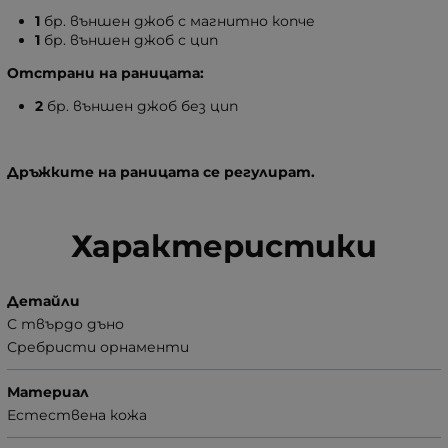
1
бр. външен джоб с магнитно копче
1
бр. външен джоб с цип
Отстрани на раницата:
2
бр. външен джоб без цип
Дръжките на раницата се регулират.
Характеристики
Детайли
С твърдо дъно
Сребристи орнаменти
Материал
Естествена кожа