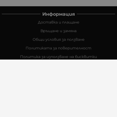
Информация
Доставка и плащане
Връщане и замяна
Общи условия за ползване
Политиката за поверителност
Политика за използване на бисквитки
При възникване на спор, свързан с покупка онлайн,
можете да ползвате сайта ОРС
Вашите права
Отказ от сделка
За Нас
Контакти
Отзиви