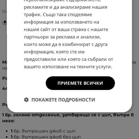
рекламите и да анализираме нашия
Рейтинг:
трафик. Също така споделяме
информация за използването на
Инструкции за грижа и поддръжка
нашия сайт от ваша страна с нашите
партньори за реклама и анализи,
които може да я комбинират с друга
Информация
информация, която сте им
предоставили или която са събрали от
Материал:
100 % Естествена кожа, изключително мека
вашето използване на техните услуги.
на допир
Размери:
ПРИЕМЕТЕ ВСИЧКИ
44
X
34
X
11
см.
ПОКАЖЕТЕ ПОДРОБНОСТИ
Разпределение:
1 бр. голямо отделение, затварящо се с цип, вътре в
него:
1
бр.
вътрешен джоб с цип
1
бр. вътрешен джоб без цип