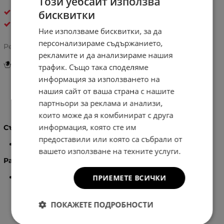
Този уебсайт използва
ШАЛОВЕ
бисквитки
S&J
Ние използваме бисквитки, за да
персонализираме съдържанието,
Рейтинг:
рекламите и да анализираме нашия
Инструкции за грижа и поддръжка
трафик. Също така споделяме
информация за използването на
нашия сайт от ваша страна с нашите
Информация
партньори за реклама и анализи,
които може да я комбинират с друга
информация, която сте им
Състав:
предоставили или която са събрали от
100% Вискоза
вашето използване на техните услуги.
Размери:
192 х 90 см.
ПРИЕМЕТЕ ВСИЧКИ
ПОКАЖЕТЕ ПОДРОБНОСТИ