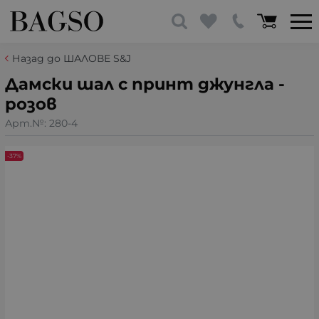
Назад до ШАЛОВЕ S&J
Дамски шал с принт джунгла -
розов
Арт.№:
280-4
-37%