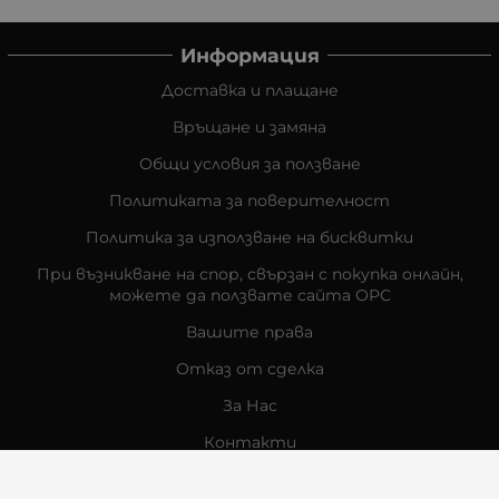
Информация
Доставка и плащане
Връщане и замяна
Общи условия за ползване
Политиката за поверителност
Политика за използване на бисквитки
При възникване на спор, свързан с покупка онлайн,
можете да ползвате сайта ОРС
Вашите права
Отказ от сделка
За Нас
Контакти
Отзиви