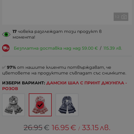
1 2
17
човека разглеждат този продукт в
момента!
Безплатна доставка над над
59.00
€
/
115.39
лв.
✅
97%
от нашите клиенти потвърждават, че
цветовете на продуктите съвпадат със снимките.
ИЗБЕРИ ВАРИАНТ:
ДАМСКИ ШАЛ С ПРИНТ ДЖУНГЛА -
РОЗОВ
26.95
€
16.95
€
33.15
лв.
/