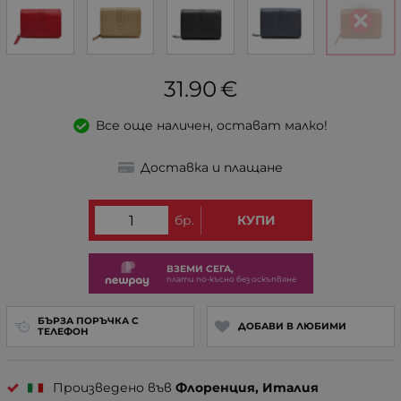
31.90
€
Все още наличен, остават малко!
Доставка и плащане
бр.
КУПИ
ВЗЕМИ СЕГА,
плати по-късно без оскъпвяне
БЪРЗА ПОРЪЧКА С
ДОБАВИ В ЛЮБИМИ
ТЕЛЕФОН
Произведено във
Флоренция, Италия