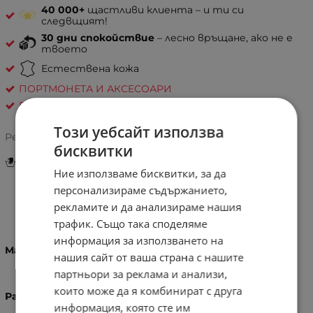
40 000+
щастливи клиента – и ти си
следвщият!
30 дни спокойствие
– лесно връщане, ако не е
твоето
Естествена кожа
ПОРТМОНЕТА И АКСЕСОАРИ
Pelletteria Italia
Този уебсайт използва
Рейтинг:
бисквитки
Инструкции за грижа и поддръжка
Ние използваме бисквитки, за да
персонализираме съдържанието,
рекламите и да анализираме нашия
Информация
трафик. Също така споделяме
информация за използването на
Материал:
100% Естествена кожа
нашия сайт от ваша страна с нашите
партньори за реклама и анализи,
които може да я комбинират с друга
Размери:
информация, която сте им