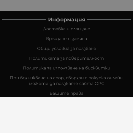
Информация
Доставка и плащане
Връщане и замяна
Общи условия за ползване
Политиката за поверителност
Политика за използване на бисквитки
При възникване на спор, свързан с покупка онлайн,
можете да ползвате сайта ОРС
Вашите права
Отказ от сделка
За Нас
Контакти
Отзиви