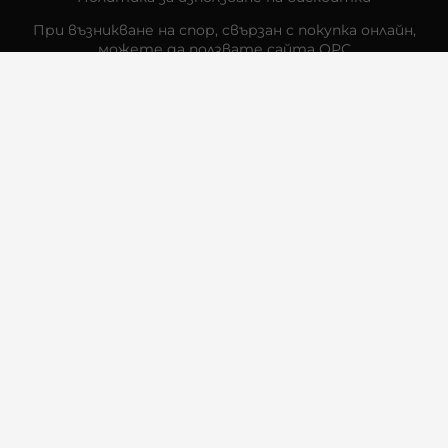
При възникване на спор, свързан с покупка онлайн,
можете да ползвате сайта ОРС
Вашите права
Отказ от сделка
За Нас
Контакти
Отзиви
Магазини
Физически Магазини
Инструкции за грижа и поддръжка
За търговци на едро
Карта на сайта
Контакти