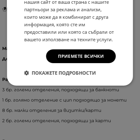
нашия сайт от ваша страна с нашите
Инструкции за грижа и поддръжка
партньори за реклама и анализи,
които може да я комбинират с друга
информация, която сте им
предоставили или която са събрали от
Информация
вашето използване на техните услуги.
Материал:
100% ЕСТЕСТВЕНА КОЖА
ПРИЕМЕТЕ ВСИЧКИ
Детайли:
Златисти орнаменти
ПОКАЖЕТЕ ПОДРОБНОСТИ
Разпределение:
3 бр. големи отделения, подходящи за банкноти
1 бр. голямо отделение с цип подходящо за монети
8 бр. малки отделения за визитки/карти
2 бр. големи отделения, подходящи за карти