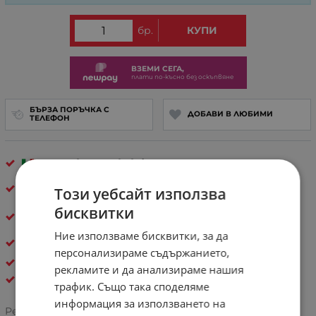
бр.
КУПИ
ВЗЕМИ СЕГА,
плати по-късно без оскъпвяне
БЪРЗА ПОРЪЧКА С
ДОБАВИ В ЛЮБИМИ
ТЕЛЕФОН
Произведено във
Флоренция, Италия
40 000+
щастливи клиента – и ти си
Този уебсайт използва
следвщият!
бисквитки
30 дни спокойствие
– лесно връщане, ако не е
твоето
Ние използваме бисквитки, за да
Естествена кожа
персонализираме съдържанието,
ПОРТМОНЕТА И АКСЕСОАРИ
рекламите и да анализираме нашия
Pelletteria Italia
трафик. Също така споделяме
информация за използването на
Рейтинг: