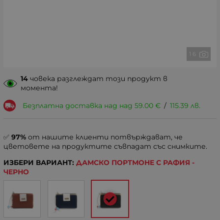
1 6
14
човека разглеждат този продукт в
момента!
Безплатна доставка над над
59.00
€
/
115.39
лв.
✅
97%
от нашите клиенти потвърждават, че
цветовете на продуктите съвпадат със снимките.
ИЗБЕРИ ВАРИАНТ:
ДАМСКО ПОРТМОНЕ С РАФИЯ -
ЧЕРНО