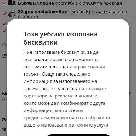
Бърза и удобна
доставка с опция за преглед
30 дни спокойствие
– лесно връщане, ако не е
твоето
ДАМСКИ ПОРТМОНЕТА
Coveri Collection
Този уебсайт използва
бисквитки
Рейтинг:
Ние използваме бисквитки, за да
Инструкции за грижа и поддръжка
персонализираме съдържанието,
рекламите и да анализираме нашия
трафик. Също така споделяме
Информация
информация за използването на
нашия сайт от ваша страна с нашите
Материал:
Висок клас еко кожа и рафия, изключително
партньори за реклама и анализи,
меки на допир.
които може да я комбинират с друга
информация, която сте им
предоставили или която са събрали от
Размери:
вашето използване на техните услуги.
10
X
15
X
2
см.