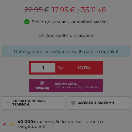
22.95
€
17.95
€
35.11
лв.
/
Все още наличен, остават малко!
Доставка и плащане
Побързайте, остават само
2
налични бройки!
бр.
КУПИ
ВЗЕМИ СЕГА,
плати по-късно без оскъпвяне
БЪРЗА ПОРЪЧКА С
ДОБАВИ В ЛЮБИМИ
ТЕЛЕФОН
40 000+
щастливи клиента – и ти си
следвщият!