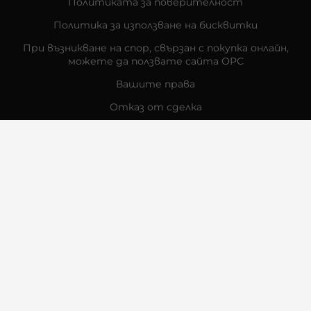
Политиката за поверителност
Политика за използване на бисквитки
При възникване на спор, свързан с покупка онлайн,
можете да ползвате сайта ОРС
Вашите права
Отказ от сделка
За Нас
Контакти
Отзиви
Магазини
Физически Магазини
Инструкции за грижа и поддръжка
За търговци на едро
Карта на сайта