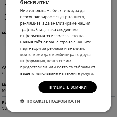
бисквитки
1
бр. вътрешен джоб с цип, който разполовява
чантата на 2 части
Ние използваме бисквитки, за да
1
бр. вътрешен джоб с цип
персонализираме съдържанието,
1
бр. вътрешен джоб без цип
рекламите и да анализираме нашия
трафик. Също така споделяме
Моделът разполага с дълга/регулираща се дръжка.
информация за използването на
нашия сайт от ваша страна с нашите
партньори за реклама и анализи,
Характеристики
които може да я комбинират с друга
информация, която сте им
предоставили или която са събрали от
Детайли
вашето използване на техните услуги.
С твърдо дъно
Материал
ПРИЕМЕТЕ ВСИЧКИ
100% Еко кожа
ПОКАЖЕТЕ ПОДРОБНОСТИ
Размер
Среден