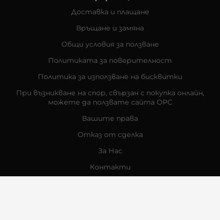
Доставка и плащане
Връщане и замяна
Общи условия за ползване
Политиката за поверителност
Политика за използване на бисквитки
При възникване на спор, свързан с покупка онлайн,
можете да ползвате сайта ОРС
Вашите права
Отказ от сделка
За Нас
Контакти
Отзиви
Магазини
Физически Магазини