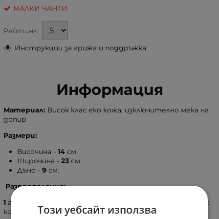
МАЛКИ ЧАНТИ
Рейтинг:
Инструкции за грижа и поддръжка
Информация
Материал:
Висок клас еко кожа, изключително мека на
допир
Размери:
Височина -
14
см.
Широчина -
23
см.
Дъно -
9
см.
Разпределение:
1
големи отделение, затварящо се с капак с магнитно
Този уебсайт използва
копче, вътре в него: