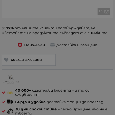
1 6
✅
97%
от нашите клиенти потвърждават, че
цветовете на продуктите съвпадат със снимките.
Неналичен
Доставка и плащане
ДОБАВИ В ЛЮБИМИ
40 000+
щастливи клиента – и ти си
следвщият!
Бърза и удобна
доставка с опция за преглед
30 дни спокойствие
– лесно връщане, ако не е
твоето