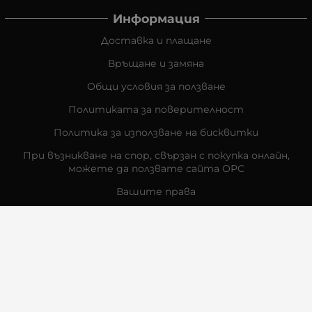
Информация
Доставка и плащане
Връщане и замяна
Общи условия за ползване
Политиката за поверителност
Политика за използване на бисквитки
При възникване на спор, свързан с покупка онлайн,
можете да ползвате сайта ОРС
Вашите права
Отказ от сделка
За Нас
Контакти
Отзиви
Магазини