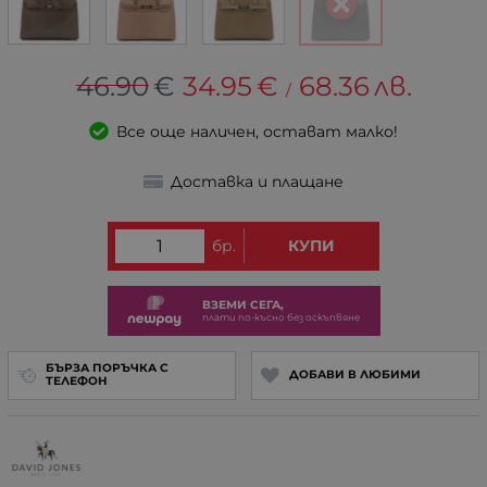
46.90
€
34.95
€
68.36
лв.
/
Все още наличен, остават малко!
Доставка и плащане
бр.
КУПИ
ВЗЕМИ СЕГА,
плати по-късно без оскъпвяне
БЪРЗА ПОРЪЧКА С
ДОБАВИ В ЛЮБИМИ
ТЕЛЕФОН