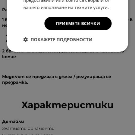
предоставили или която са събрали от
вашето използване на техните услуги.
Разпределение:
1 бр. основно отделение, затварящо се с цип, вътре в
ПРИЕМЕТЕ ВСИЧКИ
него:
1
бр. вътрешен джоб без цип
ПОКАЖЕТЕ ПОДРОБНОСТИ
1
бр. вътрешен джоб с цип
2 бр. голямо отделение, затварящо се с магнитно
копче
Моделът се предлага с дълга / регулираща се
презрамка.
Характеристики
Детайли
Златисти орнаменти