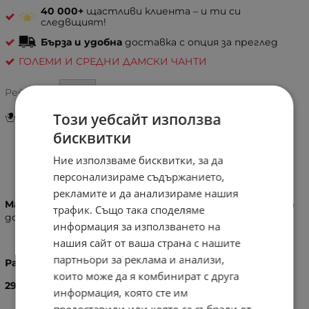
40 000+
щастливи клиента – и ти си
следвщият!
Бърза и удобна
доставка с опция за преглед
ГОЛЕМИ И СРЕДНИ ДАМСКИ ЧАНТИ
Рейтинг:
Този уебсайт използва
Инструкции за грижа и поддръжка
бисквитки
Ние използваме бисквитки, за да
Информация
персонализираме съдържанието,
рекламите и да анализираме нашия
Материал:
Висок клас еко кожа, изключително мека на
трафик. Също така споделяме
допир
информация за използването на
нашия сайт от ваша страна с нашите
партньори за реклама и анализи,
Размери:
които може да я комбинират с друга
29
X
22
X
11 см
информация, която сте им