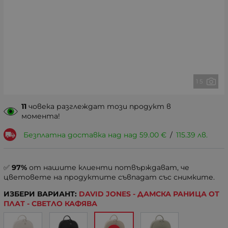
1 5
11
човека разглеждат този продукт в
момента!
Безплатна доставка над над
59.00
€
/
115.39
лв.
✅
97%
от нашите клиенти потвърждават, че
цветовете на продуктите съвпадат със снимките.
ИЗБЕРИ ВАРИАНТ:
DAVID JONES - ДАМСКА РАНИЦА ОТ
ПЛАТ - СВЕТЛО КАФЯВА