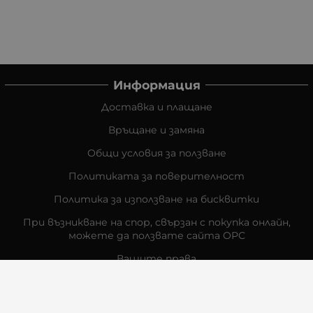
Информация
Доставка и плащане
Връщане и замяна
Общи условия за ползване
Политиката за поверителност
Политика за използване на бисквитки
При възникване на спор, свързан с покупка онлайн,
можете да ползвате сайта ОРС
Вашите права
Отказ от сделка
За Нас