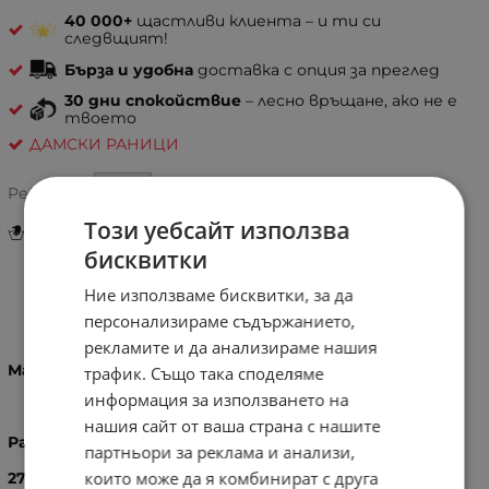
40 000+
щастливи клиента – и ти си
следвщият!
Бърза и удобна
доставка с опция за преглед
30 дни спокойствие
– лесно връщане, ако не е
твоето
ДАМСКИ РАНИЦИ
Рейтинг:
Този уебсайт използва
Инструкции за грижа и поддръжка
бисквитки
Ние използваме бисквитки, за да
Информация
персонализираме съдържанието,
рекламите и да анализираме нашия
Материал:
Здрав, устойчив и мек плат.
трафик. Също така споделяме
информация за използването на
нашия сайт от ваша страна с нашите
Размери:
партньори за реклама и анализи,
които може да я комбинират с друга
27
X
22
X
10
см.