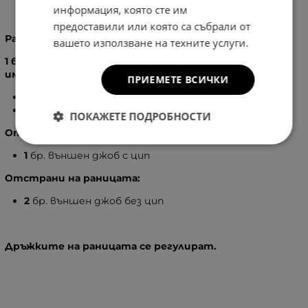
информация, която сте им
предоставили или която са събрали от
Разпределение:
вашето използване на техните услуги.
1 бр. голямо отделение, затварящо се с цип, в него
има:
ПРИЕМЕТЕ ВСИЧКИ
1
бр. вътрешен джоб без цип
1
бр. вътрешен джоб с цип
ПОКАЖЕТЕ ПОДРОБНОСТИ
Отпред на раницата:
1
бр. външен джоб с цип
Отстрани на раницата:
2
бр. външен джоб без цип
Дръжките на раницата се регулират.