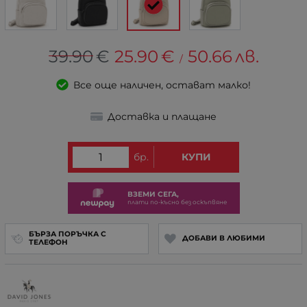
39.90
€
25.90
€
50.66
лв.
/
Все още наличен, остават малко!
Доставка и плащане
бр.
КУПИ
ВЗЕМИ СЕГА,
плати по-късно без оскъпвяне
БЪРЗА ПОРЪЧКА С
ДОБАВИ В ЛЮБИМИ
ТЕЛЕФОН