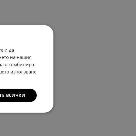
е и да
нето на нашия
 да я комбинират
ашето използване
ТЕ ВСИЧКИ