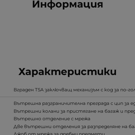
Информация
Характеристики
Вграден TSA заключващ механизъм с код за по-г
Вътрешна разграничителна преграда с цип за 
Вътрешни колани за пристягане на багаж и пр
Вътрешно отделение с мрежа
Две вътрешни отделения за разпределяне на ба
Джоб от мрежа за дребни предмети