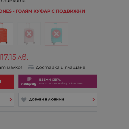
 снимките.
JONES - ГОЛЯМ КУФАР С ПОДВИЖНИ
117.15
лв.
ат малко!
Доставка и плащане
ВЗЕМИ СЕГА,
И
плати по-късно без оскъпвяне
ДОБАВИ В ЛЮБИМИ