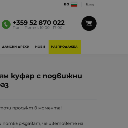
BG
Вход
+359 52 870 022
Пон. - Петък 10:00 - 17:00
ДАМСКИ ДРЕХИ
НОВИ
РАЗПРОДАЖБА
олям куфар с подвижни
оаз
този продукт в момента!
 потвърждават, че цветовете на