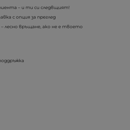
иента – и ти си следвщият!
вка с опция за преглед
е
– лесно връщане, ако не е твоето
 поддръжка