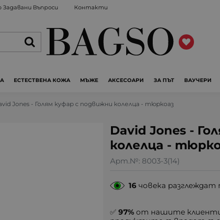
 Задавани Въпроси
Контакти
ЖА
ЕСТЕСТВЕНА КОЖА
МЪЖЕ
АКСЕСОАРИ
ЗА ПЪТ
ВАУЧЕРИ
avid Jones - Голям куфар с подвижни колелца - тюркоаз
David Jones - Г
колелца - тюрк
Арт.№:
8003-3(14)
16
човека разглеждат 
✅
97%
от нашите клиенти