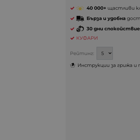
40 000+
щастливи кл
Бърза и удобна
доста
30 дни спокойстви
КУФАРИ
Рейтинг:
Инструкции за грижа и