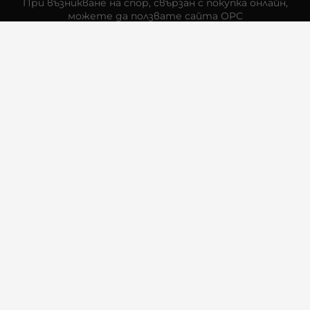
При възникване на спор, свързан с покупка онлайн,
можете да ползвате сайта ОРС
Вашите права
Отказ от сделка
За Нас
Контакти
Отзиви
Магазини
Физически Магазини
Инструкции за грижа и поддръжка
За търговци на едро
Карта на сайта
Контакти
Багсо Интернешънъл ЕООД