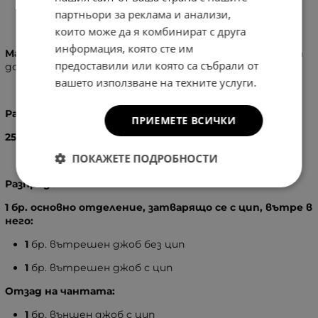
партньори за реклама и анализи,
Информация
които може да я комбинират с друга
информация, която сте им
Материал:
Висок клас еко кожа, изключително мека на
предоставили или която са събрали от
допир
вашето използване на техните услуги.
Размери:
ПРИЕМЕТЕ ВСИЧКИ
25
X
31
X
12 см
ПОКАЖЕТЕ ПОДРОБНОСТИ
Разпределение:
1 бр. основно отделение, затварящо се с цип, вътре в
него:
1
бр. вътрешен джоб без цип
1
бр. вътрешен джоб с цип
Отзад на чантата:
1
бр. външен джоб с цип