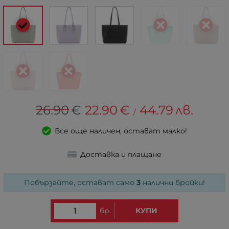
26.90
€
22.90
€
44.79
лв.
/
Все още наличен, остават малко!
Доставка и плащане
Побързайте, остават само
3
налични бройки!
бр.
КУПИ