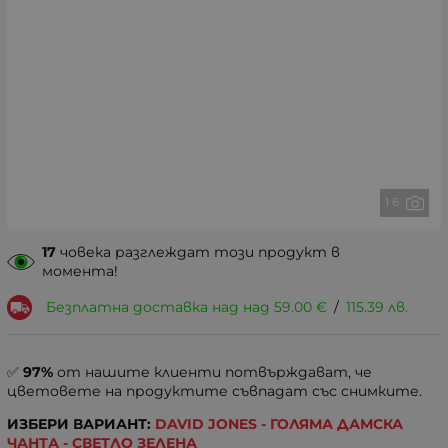
1 6
17
човека разглеждат този продукт в
момента!
Безплатна доставка над над
59.00
€
/
115.39
лв.
✅
97%
от нашите клиенти потвърждават, че
цветовете на продуктите съвпадат със снимките.
ИЗБЕРИ ВАРИАНТ:
DAVID JONES - ГОЛЯМА ДАМСКА
ЧАНТА - СВЕТЛО ЗЕЛЕНА