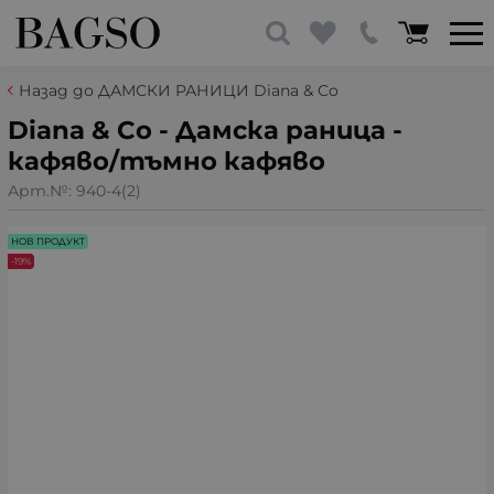
Назад до ДАМСКИ РАНИЦИ Diana & Co
Diana & Co - Дамска раница -
кафяво/тъмно кафяво
Арт.№:
940-4(2)
НОВ ПРОДУКТ
-19%