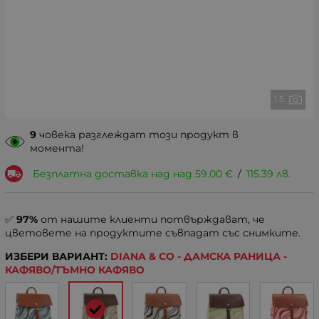
1 5
9
човека разглеждат този продукт в
момента!
Безплатна доставка над над
59.00
€
/
115.39
лв.
✅
97%
от нашите клиенти потвърждават, че
цветовете на продуктите съвпадат със снимките.
ИЗБЕРИ ВАРИАНТ:
DIANA & CO - ДАМСКА РАНИЦА -
КАФЯВО/ТЪМНО КАФЯВО