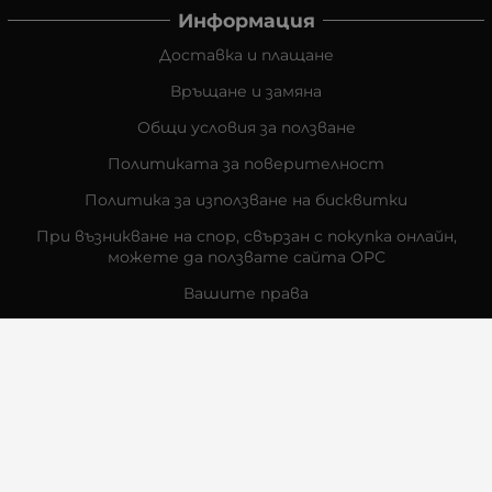
Информация
Доставка и плащане
Връщане и замяна
Общи условия за ползване
Политиката за поверителност
Политика за използване на бисквитки
При възникване на спор, свързан с покупка онлайн,
можете да ползвате сайта ОРС
Вашите права
Отказ от сделка
За Нас
Контакти
Отзиви
Магазини