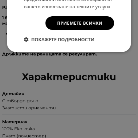
вашето използване на техните услуги.
Разпределение:
1 бр. голямо отделение, затварящо се с капак с
ПРИЕМЕТЕ ВСИЧКИ
магнитно копче и цип, вътре в него:
1
бр. вътрешен джоб без цип
ПОКАЖЕТЕ ПОДРОБНОСТИ
Дръжките на раницата се регулират.
Характеристики
Детайли
С твърдо дъно
Златисти орнаменти
Материал
100% Еко кожа
Плат (полиестер)