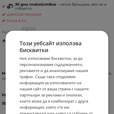
30 дни спокойствие
– лесно връщане, ако не е
твоето
ДАМСКИ РАНИЦИ
Diana & Co
Рейтинг:
Инструкции за грижа и поддръжка
Този уебсайт използва
бисквитки
Ние използваме бисквитки, за да
Информация
персонализираме съдържанието,
рекламите и да анализираме нашия
Материал:
Здрав, устойчив плат и висок клас еко кожа,
трафик. Също така споделяме
изключително мека на допир
информация за използването на
нашия сайт от ваша страна с нашите
партньори за реклама и анализи,
Размери:
които може да я комбинират с друга
30
X
29,5
X
15 см
информация, която сте им
предоставили или която са събрали от