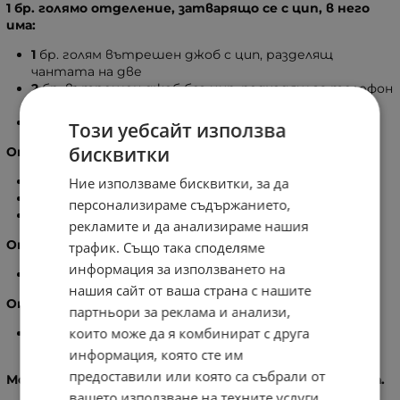
1 бр. голямо отделение, затварящо се с цип, в него
има:
1
бр. голям вътрешен джоб с цип, разделящ
чантата на две
2
бр. вътрешен джоб без цип, подходящ за телефон
ключове
1
бр. вътрешен джоб с цип
Този уебсайт използва
бисквитки
Отпред на чантата:
1
бр. голям външен джоб с цип
Ние използваме бисквитки, за да
2
бр. външен джоб с цип
персонализираме съдържанието,
2
бр. външен джоб, затварящ се с велкро
рекламите и да анализираме нашия
Отзад на чантата:
трафик. Също така споделяме
информация за използването на
1
бр. външен джоб с цип
нашия сайт от ваша страна с нашите
Отстрани на чантата:
партньори за реклама и анализи,
които може да я комбинират с друга
2
бр. външен джоб без цип
информация, която сте им
предоставили или която са събрали от
Моделът се предлага с дълга, регулираща се дръжка.
вашето използване на техните услуги.