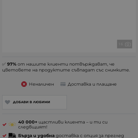
1 6
✅
97%
от нашите клиенти потвърждават, че
цветовете на продуктите съвпадат със снимките.
Неналичен
Доставка и плащане
ДОБАВИ В ЛЮБИМИ
40 000+
щастливи клиента – и ти си
следвщият!
Бърза и удобна
доставка с опция за преглед