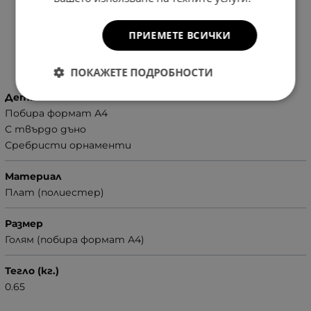
ПРИЕМЕТЕ ВСИЧКИ
Характеристики
ПОКАЖЕТЕ ПОДРОБНОСТИ
Детайли
Побира формат А4
С твърдо дъно
Сребристи орнаменти
Материал
Плат (полиестер)
Размер
Голям (побира формат А4)
Тегло (кг.)
0.65