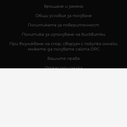
Връщане и замяна
Общи условия за ползване
Политиката за поверителност
Политика за използване на бисквитки
При възникване на спор, свързан с покупка онлайн,
можете да ползвате сайта ОРС
Вашите права
Отказ от сделка
За Нас
Контакти
Отзиви
Магазини
Физически Магазини
Инструкции за грижа и поддръжка