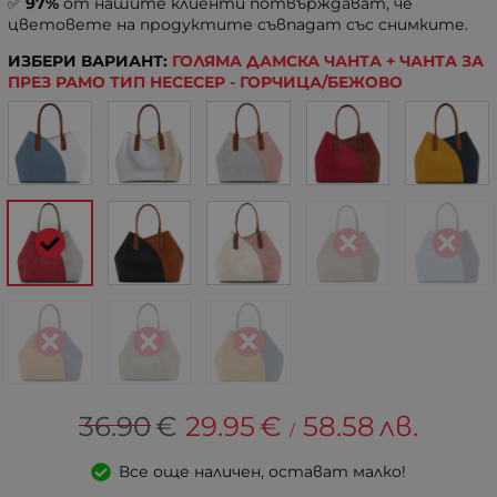
✅
97%
от нашите клиенти потвърждават, че
цветовете на продуктите съвпадат със снимките.
ИЗБЕРИ ВАРИАНТ:
ГОЛЯМА ДАМСКА ЧАНТА + ЧАНТА ЗА
ПРЕЗ РАМО ТИП НЕСЕСЕР - ГОРЧИЦА/БЕЖОВО
36.90
€
29.95
€
58.58
лв.
/
Все още наличен, остават малко!