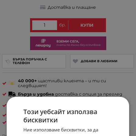
Доставка и плащане
бр.
КУПИ
ВЗЕМИ СЕГА,
плати по-късно без оскъпвяне
БЪРЗА ПОРЪЧКА С
ДОБАВИ В ЛЮБИМИ
ТЕЛЕФОН
40 000+
щастливи клиента – и ти си
следвщият!
Бърза и удобна
доставка с опция за преглед
30 дни спокойствие
– лесно връщане, ако не е
твоето
Този уебсайт използва
ГОЛЕМИ И СРЕДНИ ДАМСКИ ЧАНТИ
бисквитки
YY COVERI
Ние използваме бисквитки, за да
5.0/5 на базата на
2 оценки
Рейтинг: