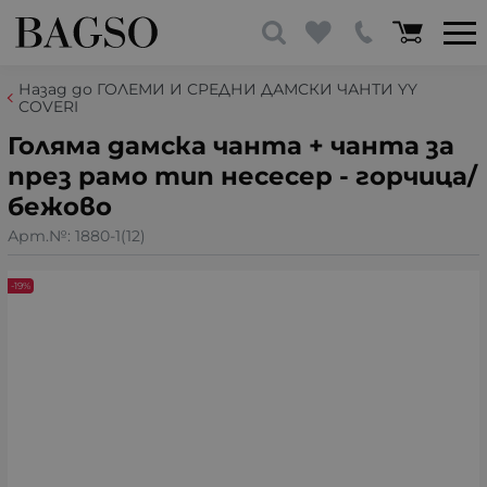
Назад до ГОЛЕМИ И СРЕДНИ ДАМСКИ ЧАНТИ YY
COVERI
Голяма дамска чанта + чанта за
през рамо тип несесер - горчица/
бежово
Арт.№:
1880-1(12)
-19%