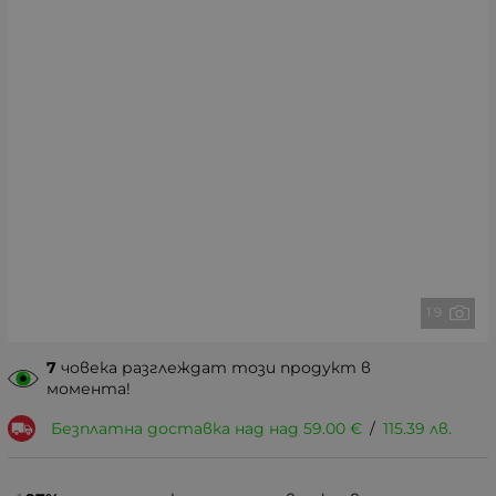
1 9
7
човека разглеждат този продукт в
момента!
Безплатна доставка над над
59.00
€
/
115.39
лв.