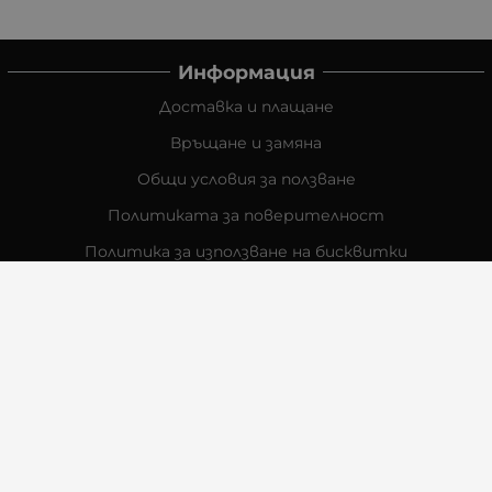
Информация
Доставка и плащане
Връщане и замяна
Общи условия за ползване
Политиката за поверителност
Политика за използване на бисквитки
При възникване на спор, свързан с покупка онлайн,
можете да ползвате сайта ОРС
Вашите права
Отказ от сделка
За Нас
Контакти
Отзиви