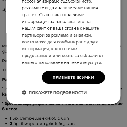
персонализираме съдържанието,
рекламите и да анализираме нашия
Инструкции за грижа и поддръжка
трафик. Също така споделяме
информация за използването на
нашия сайт от ваша страна с нашите
Информация
партньори за реклама и анализи,
които може да я комбинират с друга
Материал:
Висок клас еко кожа, изключително мека на
информация, която сте им
допир
предоставили или която са събрали от
Размери:
вашето използване на техните услуги.
31
X
48
X
14
см.
ПРИЕМЕТЕ ВСИЧКИ
Разпределение:
1 голямо отделение, затварящо се с магнитно копче
ПОКАЖЕТЕ ПОДРОБНОСТИ
като вътре в него има:
1 бр. несесер, закрепящ се с тик-так копчета, вътре
в него:
1
бр. вътрешен джоб с цип
2
бр. вътрешен джоб без цип