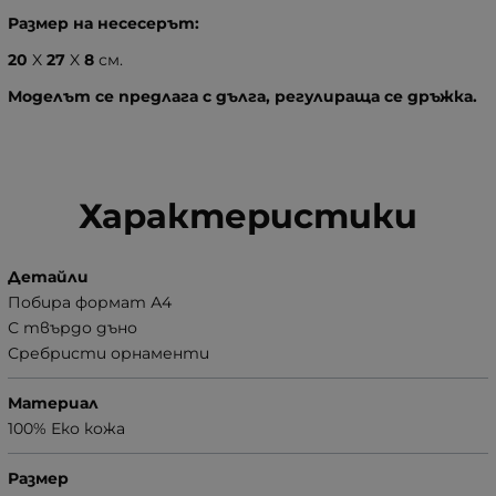
Размер на несесерът:
20
X
27
X
8
см.
Моделът се предлага с дълга, регулираща се дръжка.
Характеристики
Детайли
Побира формат А4
С твърдо дъно
Сребристи орнаменти
Материал
100% Еко кожа
Размер