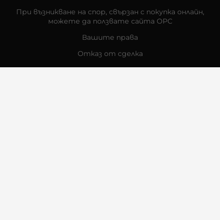
При възникване на спор, свързан с покупка онлайн,
можете да ползвате сайта ОРС
Вашите права
Отказ от сделка
За Нас
Контакти
Отзиви
Магазини
Физически Магазини
Инструкции за грижа и поддръжка
За търговци на едро
Карта на сайта
Контакти