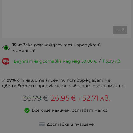
1 5
15
човека разглеждат този продукт в
момента!
Безплатна доставка над над
59.00
€
/
115.39
лв.
✅
97%
от нашите клиенти потвърждават, че
цветовете на продуктите съвпадат със снимките.
36.79
€
26.95
€
52.71
лв.
/
Все още наличен, остават малко!
Доставка и плащане