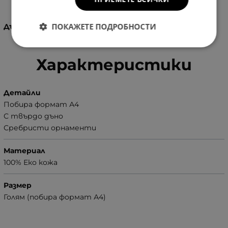
ПОКАЖЕТЕ ПОДРОБНОСТИ
Дългата дръжка се регулира.
Характеристики
Детайли
Побира формат А4
С твърдо дъно
Сребристи орнаменти
Материал
100% Еко кожа
Размер
Голям (побира формат А4)