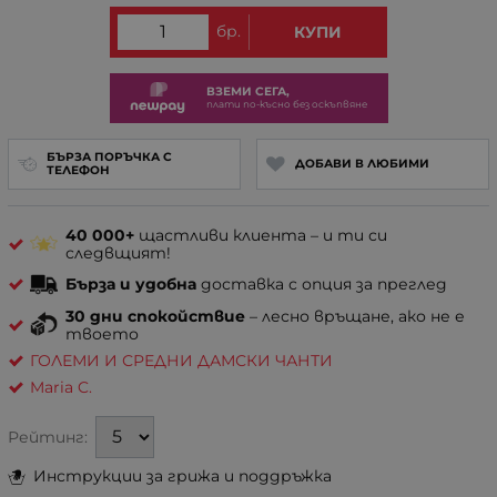
бр.
КУПИ
ВЗЕМИ СЕГА,
плати по-късно без оскъпвяне
БЪРЗА ПОРЪЧКА С
ДОБАВИ В ЛЮБИМИ
ТЕЛЕФОН
40 000+
щастливи клиента – и ти си
следвщият!
Бърза и удобна
доставка с опция за преглед
30 дни спокойствие
– лесно връщане, ако не е
твоето
ГОЛЕМИ И СРЕДНИ ДАМСКИ ЧАНТИ
Maria C.
Рейтинг:
Инструкции за грижа и поддръжка