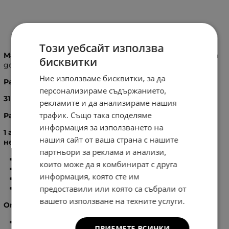
Информация
Този уебсайт използва
Материал:
Висок клас еко кожа, изключително мека на
бисквитки
допир
Ние използваме бисквитки, за да
Размери:
персонализираме съдържанието,
31
X
42
X
13,5
см.
рекламите и да анализираме нашия
трафик. Също така споделяме
Разпределение:
информация за използването на
1 голямо отделение, затварящо се с цип, вътре в
нашия сайт от ваша страна с нашите
него:
партньори за реклама и анализи,
1
бр. голям вътрешен джоб без цип
които може да я комбинират с друга
1
бр. голям вътрешен джоб с цип
информация, която сте им
1
бр. вътрешен джоб с цип
предоставили или която са събрали от
2
бр. вътрешен джоб без цип
вашето използване на техните услуги.
Отзад на чантата:
1
бр. външен джоб с цип
ПРИЕМЕТЕ ВСИЧКИ