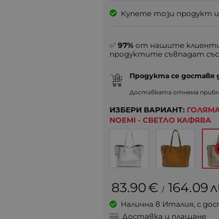
Купете този продукт и
✅
97%
от нашите клиенти
продуктите съвпадат със
Продукта се доставя
Доставката отнема прибл.
ИЗБЕРИ ВАРИАНТ:
ГОЛЯМА
NOEMI - СВЕТЛО КАФЯВА
83.90
€
164.09
л
/
Налична в Италия, с дос
Доставка и плащане