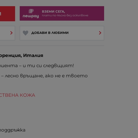
ВЗЕМИ СЕГА,
И
плати по-късно без оскъпвяне
ДОБАВИ В ЛЮБИМИ
оренция, Италия
иента – и ти си следвщият!
е
– лесно връщане, ако не е твоето
ЕСТВЕНА КОЖА
 поддръжка