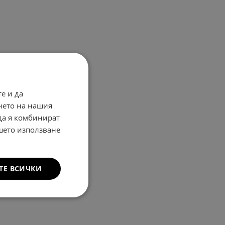
е и да
нето на нашия
 да я комбинират
ашето използване
ТЕ ВСИЧКИ