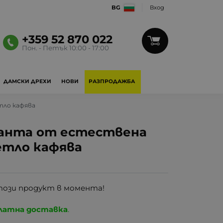
BG
Вход
+359 52 870 022
Пон. - Петък 10:00 - 17:00
ДАМСКИ ДРЕХИ
НОВИ
РАЗПРОДАЖБА
тло кафява
чанта от естествена
ветло кафява
този продукт в момента!
латна доставка
.