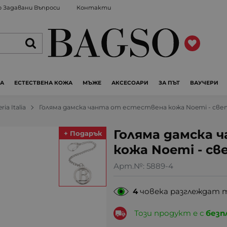
 Задавани Въпроси
Контакти
ЖА
ЕСТЕСТВЕНА КОЖА
МЪЖЕ
АКСЕСОАРИ
ЗА ПЪТ
ВАУЧЕРИ
ria Italia
Голяма дамска чанта от естествена кожа Noemi - све
Голяма дамска 
+ Подарък
кожа Noemi - с
Арт.№:
5889-4
4
човека разглеждат 
Този продукт е с
безп