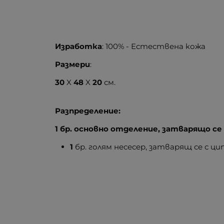
Изработка
: 100% - Естествена кожа
Размери
:
30
X
48
X
20
см.
Разпределение:
1 бр. основно отделение, затварящо се
1
бр. голям несесер, затварящ се с ци