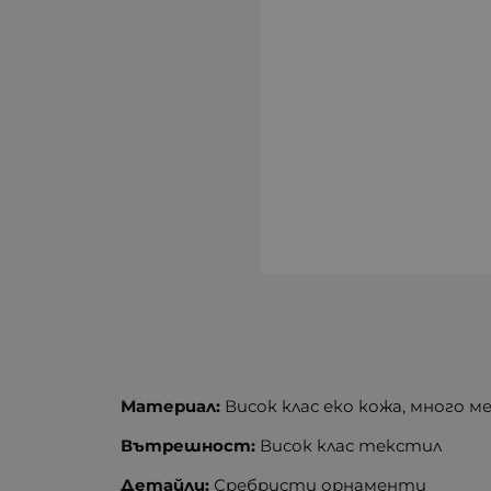
Материал:
Висок клас еко кожа, много м
Вътрешност:
Висок клас текстил
Детайли:
Сребристи орнаменти