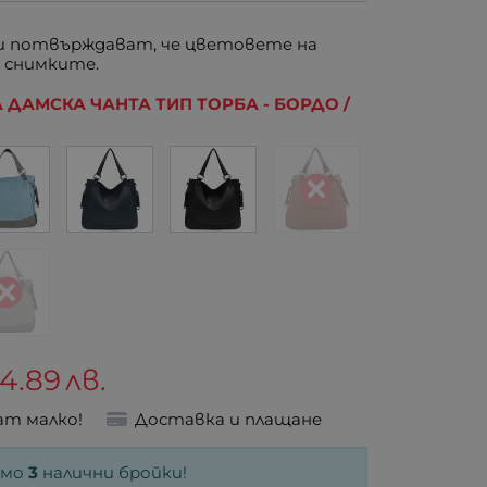
 потвърждават, че цветовете на
 снимките.
 ДАМСКА ЧАНТА ТИП ТОРБА - БОРДО /
4.89
лв.
ат малко!
Доставка и плащане
амо
3
налични бройки!