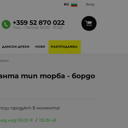
BG
Вход
+359 52 870 022
Пон. - Петък 10:00 - 17:00
ДАМСКИ ДРЕХИ
НОВИ
РАЗПРОДАЖБА
черно
чанта тип торба - бордо
този продукт в момента!
над над
59.00
€
/
115.39
лв.