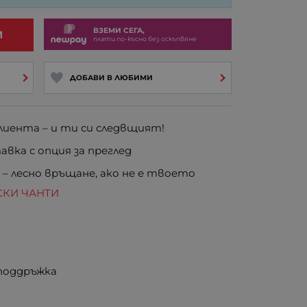
ВЗЕМИ СЕГА,
И
плати по-късно без оскъпвяне
ДОБАВИ В ЛЮБИМИ
иента – и ти си следвщият!
вка с опция за преглед
е
– лесно връщане, ако не е твоето
СКИ ЧАНТИ
 поддръжка