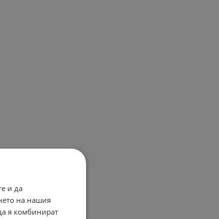
е и да
нето на нашия
 да я комбинират