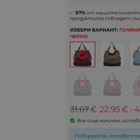
✅
97%
от нашите клиенти
продуктите съвпадат със
ИЗБЕРИ ВАРИАНТ:
ГОЛЯМА
ЧЕРНО
31.67
€
22.95
€
4
/
Все още наличен, остав
Побързайте, остават с