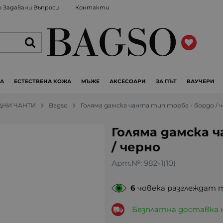
 Задавани Въпроси
Контакти
ЖА
ЕСТЕСТВЕНА КОЖА
МЪЖЕ
АКСЕСОАРИ
ЗА ПЪТ
ВАУЧЕРИ
ДНИ ЧАНТИ
Bagso
Голяма дамска чанта тип торба - бордо / 
Голяма дамска 
/ черно
Арт.№:
982-1(10)
6
човека разглеждат 
Безплатна доставка 