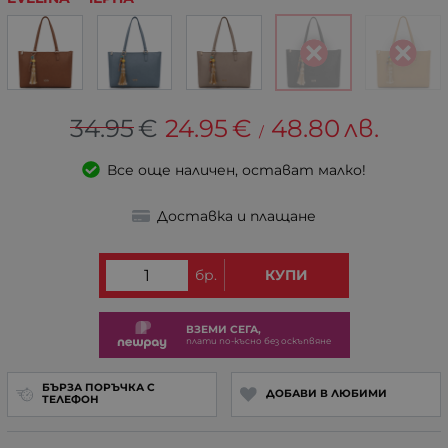
34.95
€
24.95
€
48.80
лв.
/
Все още наличен, остават малко!
Доставка и плащане
бр.
КУПИ
ВЗЕМИ СЕГА,
плати по-късно без оскъпвяне
БЪРЗА ПОРЪЧКА С
ДОБАВИ В ЛЮБИМИ
ТЕЛЕФОН