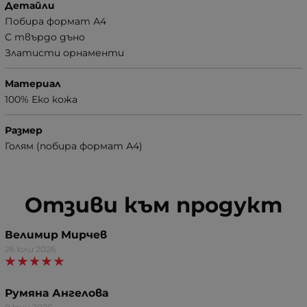
Детайли
Побира формат А4
С твърдо дъно
Златисти орнаменти
Материал
100% Еко кожа
Размер
Голям (побира формат А4)
Отзиви към продукт
Велимир Мирчев
26 юли 2026
Румяна Ангелова