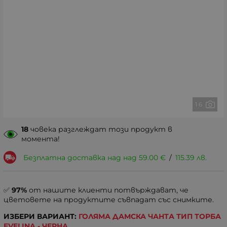
1 6
18
човека разглеждат този продукт в
момента!
Безплатна доставка над над
59.00
€
/
115.39
лв.
✅
97%
от нашите клиенти потвърждават, че
цветовете на продуктите съвпадат със снимките.
ИЗБЕРИ ВАРИАНТ:
ГОЛЯМА ДАМСКА ЧАНТА ТИП ТОРБА
EVELINA - ЧЕРНА