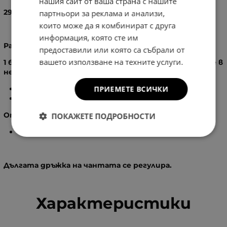
нашия сайт от ваша страна с нашите
29
X
46
X
10
см.
партньори за реклама и анализи,
които може да я комбинират с друга
информация, която сте им
Разпределение:
предоставили или която са събрали от
вашето използване на техните услуги.
1 бр. основно отделение, затварящо се с цип, вътре в
него има:
ПРИЕМЕТЕ ВСИЧКИ
2
бр. вътрешен джоб с цип
2
бр. вътрешен джоб без цип
Отзад на чантата:
ПОКАЖЕТЕ ПОДРОБНОСТИ
1
бр. външен джоб с цип
Дългата дръжка на чантата се регулира.
Характеристики