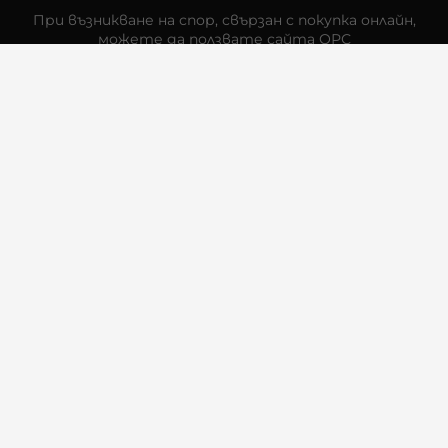
При възникване на спор, свързан с покупка онлайн,
можете да ползвате сайта ОРС
Вашите права
Отказ от сделка
За Нас
Контакти
Отзиви
Магазини
Физически Магазини
Инструкции за грижа и поддръжка
За търговци на едро
Карта на сайта
Контакти