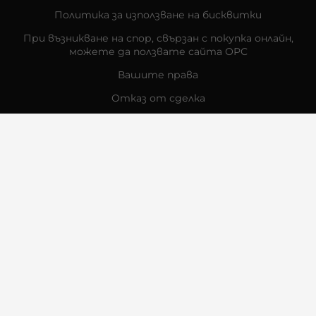
Политика за използване на бисквитки
При възникване на спор, свързан с покупка онлайн,
можете да ползвате сайта ОРС
Вашите права
Отказ от сделка
За Нас
Контакти
Отзиви
Магазини
Физически Магазини
Инструкции за грижа и поддръжка
За търговци на едро
Карта на сайта