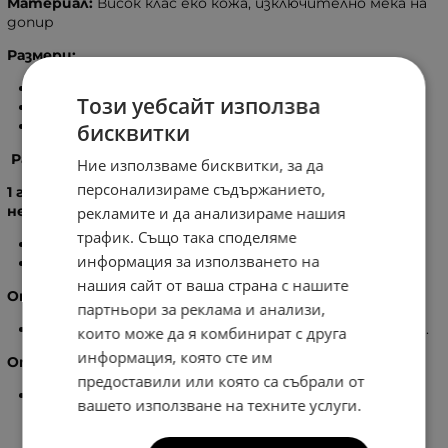
Материал:
Висок клас еко кожа, изключително мека на
допир
Размери:
Височина -
34
см.
Този уебсайт използва
Широчина -
50
см.
Дъно -
21
см.
бисквитки
Разпределение:
Ние използваме бисквитки, за да
персонализираме съдържанието,
1 голямо отделение, затварящо се с цип, вътре в
него:
рекламите и да анализираме нашия
трафик. Също така споделяме
3
бр. вътрешен джоб без цип.
информация за използването на
2
бр. вътрешен джоб с цип.
нашия сайт от ваша страна с нашите
Отстрани на чантата:
партньори за реклама и анализи,
2
бр. външен джоб, затварящ се с магнитно копче.
които може да я комбинират с друга
информация, която сте им
Отзад на чантата:
предоставили или която са събрали от
1
бр. външен джоб с цип
вашето използване на техните услуги.