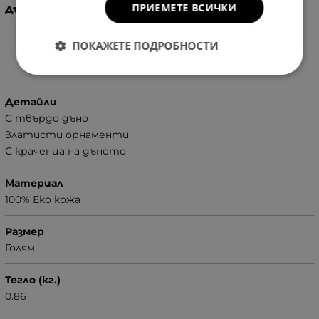
ПРИЕМЕТЕ ВСИЧКИ
Дългата дръжка се регулира.
ПОКАЖЕТЕ ПОДРОБНОСТИ
Характеристики
Детайли
С твърдо дъно
Златисти орнаменти
С краченца на дъното
Материал
100% Еко кожа
Размер
Голям
Тегло (кг.)
0.86