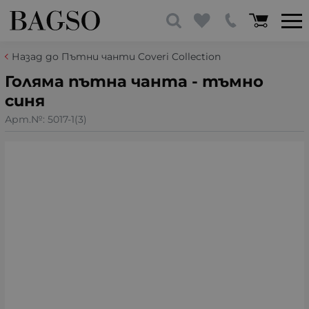
Назад до Пътни чанти Coveri Collection
Голяма пътна чанта - тъмно
синя
Арт.№:
5017-1(3)