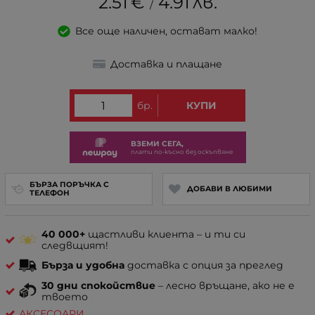
2.51
€
4.91
лв.
/
Все още наличен, остават малко!
Доставка и плащане
бр.
КУПИ
ВЗЕМИ СЕГА,
плати по-късно без оскъпвяне
БЪРЗА ПОРЪЧКА С
ДОБАВИ В ЛЮБИМИ
ТЕЛЕФОН
40 000+
щастливи клиента – и ти си
следвщият!
Бърза и удобна
доставка с опция за преглед
30 дни спокойствие
– лесно връщане, ако не е
твоето
АКСЕСОАРИ