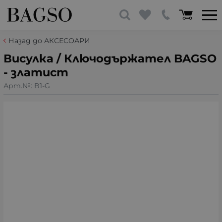
Назад до АКСЕСОАРИ
Висулка / Ключодържател BAGSO
- златист
Арт.№:
B1-G