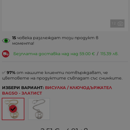
1 2
15
човека разглеждат този продукт в
момента!
Безплатна доставка над над
59.00
€
/
115.39
лв.
✅
97%
от нашите клиенти потвърждават, че
цветовете на продуктите съвпадат със снимките.
ИЗБЕРИ ВАРИАНТ:
ВИСУЛКА / КЛЮЧОДЪРЖАТЕЛ
BAGSO - ЗЛАТИСТ