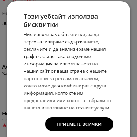
5.0/5 на базата на
10 оценки
Рейтинг:
Този уебсайт използва
бисквитки
Инструкции за грижа и поддръжка
Ние използваме бисквитки, за да
персонализираме съдържанието,
Характеристики
рекламите и да анализираме нашия
трафик. Също така споделяме
информация за използването на
Детайли
нашия сайт от ваша страна с нашите
Златисти орнаменти
партньори за реклама и анализи,
които може да я комбинират с друга
информация, която сте им
Отзиви към продукт
предоставили или която са събрали от
вашето използване на техните услуги.
Ния Йорданова
5 август 2026
ПРИЕМЕТЕ ВСИЧКИ