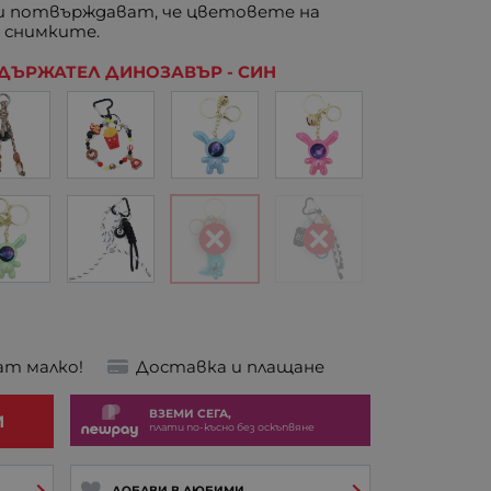
 потвърждават, че цветовете на
 снимките.
ЪРЖАТЕЛ ДИНОЗАВЪР - СИН
ат малко!
Доставка и плащане
ВЗЕМИ СЕГА,
И
плати по-късно без оскъпвяне
ДОБАВИ В ЛЮБИМИ