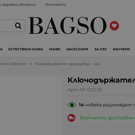
 Задавани Въпроси
Контакти
ЖА
ЕСТЕСТВЕНА КОЖА
МЪЖЕ
АКСЕСОАРИ
ЗА ПЪТ
ВАУЧЕРИ
veri Collection
Ключодържател динозавър - син
Ключодържател 
Арт.№:
023-50
14
човека разглеждат 
Безплатна доставка 