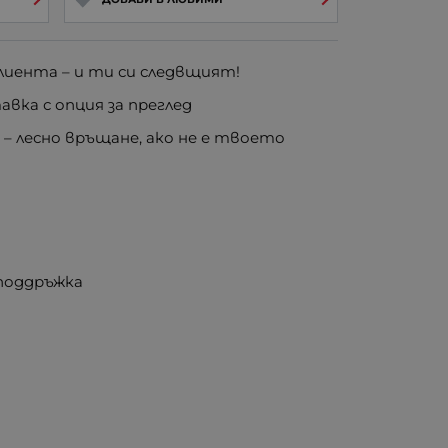
иента – и ти си следвщият!
вка с опция за преглед
е
– лесно връщане, ако не е твоето
 поддръжка