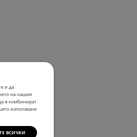
е и да
нето на нашия
 да я комбинират
ашето използване
ТЕ ВСИЧКИ