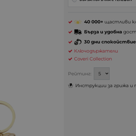
40 000+
щастливи кл
Бърза и удобна
доста
30 дни спокойстви
Ключодържатели
Coveri Collection
Рейтинг:
Инструкции за грижа и