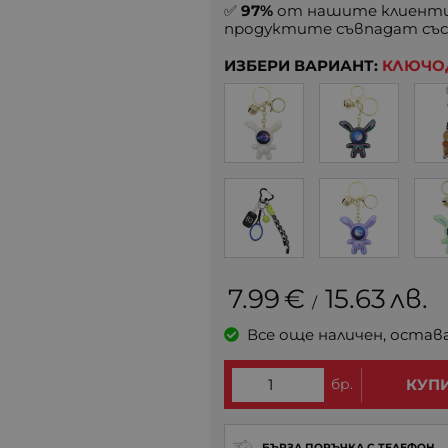
✅
97%
от нашите клиенти
продуктите съвпадат със
ИЗБЕРИ ВАРИАНТ:
КЛЮЧОД
7.99
€
15.63
лв.
/
Все още наличен, остав
бр.
КУП
БЪРЗА ПОРЪЧКА С ТЕЛЕФОН