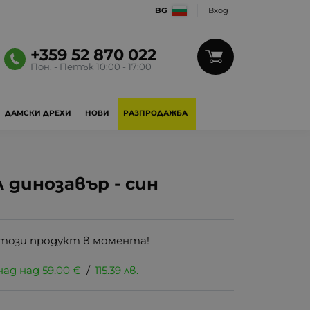
BG
Вход
+359 52 870 022
Пон. - Петък 10:00 - 17:00
ДАМСКИ ДРЕХИ
НОВИ
РАЗПРОДАЖБА
динозавър - син
този продукт в момента!
над над
59.00
€
/
115.39
лв.