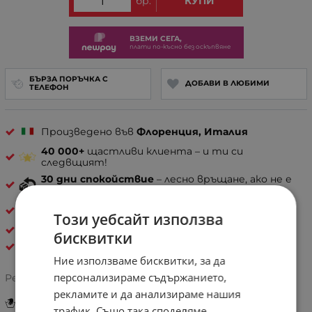
бр.
КУПИ
ВЗЕМИ СЕГА,
плати по-късно без оскъпвяне
БЪРЗА ПОРЪЧКА С
ДОБАВИ В ЛЮБИМИ
ТЕЛЕФОН
Произведено във
Флоренция, Италия
40 000+
щастливи клиента – и ти си
следвщият!
30 дни спокойствие
– лесно връщане, ако не е
твоето
Естествена кожа
Този уебсайт използва
ПОРТМОНЕТА И АКСЕСОАРИ
бисквитки
Pelletteria Italia
Ние използваме бисквитки, за да
персонализираме съдържанието,
5.0/5 на базата на
1 оценка
Рейтинг:
рекламите и да анализираме нашия
Инструкции за грижа и поддръжка
трафик. Също така споделяме