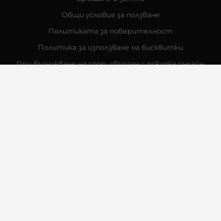
Общи условия за ползване
Политиката за поверителност
Политика за използване на бисквитки
При възникване на спор, свързан с покупка онлайн,
можете да ползвате сайта ОРС
Вашите права
Отказ от сделка
За Нас
Контакти
Отзиви
Магазини
Физически Магазини
Инструкции за грижа и поддръжка
За търговци на едро