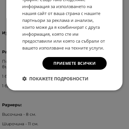
информация за използването на
нашия сайт от ваша страна с нашите
Информация
партньори за реклама и анализи,
които може да я комбинират с друга
Изработка:
Естествена кожа
информация, която сте им
предоставили или която са събрали от
вашето използване на техните услуги.
Разпределение:
Портмонето се затваря с капак с копче тик-так,
ПРИЕМЕТЕ ВСИЧКИ
вътре в него има:
1 бр. отделение с цип
ПОКАЖЕТЕ ПОДРОБНОСТИ
1 бр. отделение без цип
Размери:
Височина - 8 см.
Широчина - 11 см.