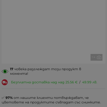
1 4
17
човека разглеждат този продукт в
момента!
Безплатна доставка над над
25.56
€
/
49.99
лв.
✅
97%
от нашите клиенти потвърждават, че
цветовете на продуктите съвпадат със снимките.